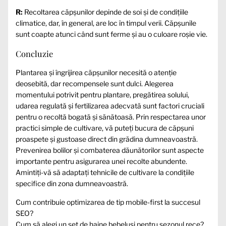
R:
Recoltarea căpșunilor depinde de soi și de condițiile
climatice, dar, în general, are loc în timpul verii. Căpșunile
sunt coapte atunci când sunt ferme și au o culoare roșie vie.
Concluzie
Plantarea și îngrijirea căpșunilor necesită o atenție
deosebită, dar recompensele sunt dulci. Alegerea
momentului potrivit pentru plantare, pregătirea solului,
udarea regulată și fertilizarea adecvată sunt factori cruciali
pentru o recoltă bogată și sănătoasă. Prin respectarea unor
practici simple de cultivare, vă puteți bucura de căpșuni
proaspete și gustoase direct din grădina dumneavoastră.
Prevenirea bolilor și combaterea dăunătorilor sunt aspecte
importante pentru asigurarea unei recolte abundente.
Amintiți-vă să adaptați tehnicile de cultivare la condițiile
specifice din zona dumneavoastră.
Cum contribuie optimizarea de tip mobile-first la succesul
SEO?
Cum să alegi un set de haine bebeluși pentru sezonul rece?