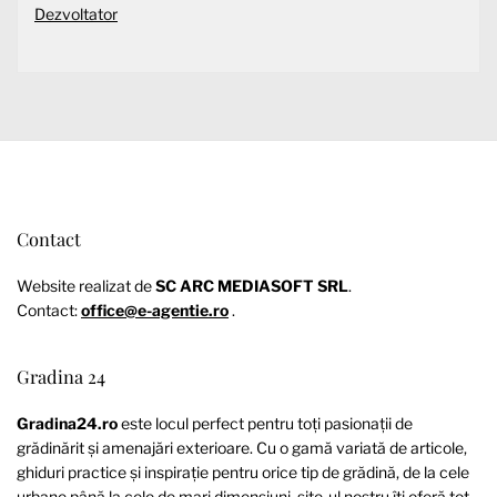
Dezvoltator
Contact
Website realizat de
SC ARC MEDIASOFT SRL
.
Contact:
office@e-agentie.ro
.
Gradina 24
Gradina24.ro
este locul perfect pentru toți pasionații de
grădinărit și amenajări exterioare. Cu o gamă variată de articole,
ghiduri practice și inspirație pentru orice tip de grădină, de la cele
urbane până la cele de mari dimensiuni, site-ul nostru îți oferă tot