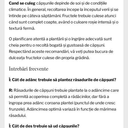
Cand se culeg
căpșunile depinde de soi și de condițiile
climatice. În general, recoltarea începe la începutul verii și se
întinde pe câteva săptămâni. Fructele trebuie culese atunci
când sunt complet coapte, având o culoare roșie intensă și o
textură fermă.
O planificare atentă a plantării și o îngrijire adecvată sunt
cheia pentru o recoltă bogată și gustoasă de căpșuni.
Respectând aceste recomandări, vă veți putea bucura de
dulceața fructelor culese din propria grădină.
Întrebări frecvente
Î: Cât de adânc trebuie să plantez răsadurile de căpșuni?
R:
Răsadurile de căpșuni trebuie plantate la o adâncime care
să permită acoperirea completă a rădăcinilor, dar fără a
îngropa prea adânc coroana plantei (punctul de unde cresc
frunzele). Adâncimea optimă variază în funcție de mărimea
răsadului.
Î: Cât de des trebuie să ud căpșunile?