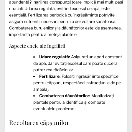
abundentă? Îngrijirea corespunzătoare implică mai mulți pași
cruciali. Udarea regulată, evitând excesul de apă, este
esențială. Fertilizarea periodică cu îngrășăminte potrivite
asigură nutrienții necesari pentru o dezvoltare sănătoasă.
Combaterea buruienilor și a dăunătorilor este, de asemenea,
importantă pentru a proteja plantele.
Aspecte cheie ale îngrijirii
Udare regulată:
Asigurați un aport constant
de apă, dar evitați excesul care poate duce la
putrezirea rădăcinilor.
Fertilizare:
Folosiți îngrășăminte specifice
pentru căpșuni, respectând instrucțiunile de pe
ambalaj.
Combaterea dăunătorilor:
Monitorizați
plantele pentru a identifica și combate
eventualele probleme.
Recoltarea căpșunilor