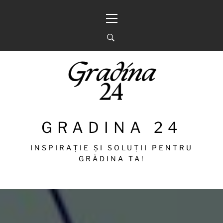
Sari
Meniu
la
principal
conținut
GRADINA 24
INSPIRAȚIE ȘI SOLUȚII PENTRU
GRĂDINA TA!