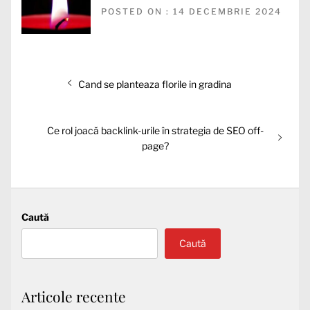
POSTED ON : 14 DECEMBRIE 2024
Navigare
Articolul
Cand se planteaza florile in gradina
în
anterior:
articole
Articolul
Ce rol joacă backlink-urile în strategia de SEO off-
următor:
page?
Caută
Caută
Articole recente