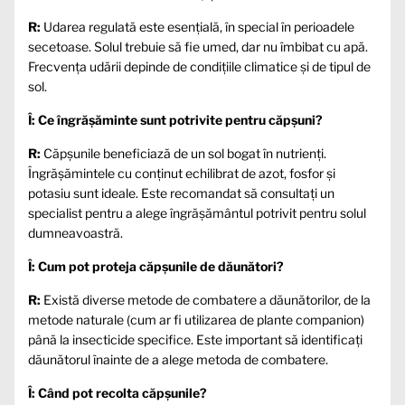
R:
Udarea regulată este esențială, în special în perioadele
secetoase. Solul trebuie să fie umed, dar nu îmbibat cu apă.
Frecvența udării depinde de condițiile climatice și de tipul de
sol.
Î: Ce îngrășăminte sunt potrivite pentru căpșuni?
R:
Căpșunile beneficiază de un sol bogat în nutrienți.
Îngrășămintele cu conținut echilibrat de azot, fosfor și
potasiu sunt ideale. Este recomandat să consultați un
specialist pentru a alege îngrășământul potrivit pentru solul
dumneavoastră.
Î: Cum pot proteja căpșunile de dăunători?
R:
Există diverse metode de combatere a dăunătorilor, de la
metode naturale (cum ar fi utilizarea de plante companion)
până la insecticide specifice. Este important să identificați
dăunătorul înainte de a alege metoda de combatere.
Î: Când pot recolta căpșunile?