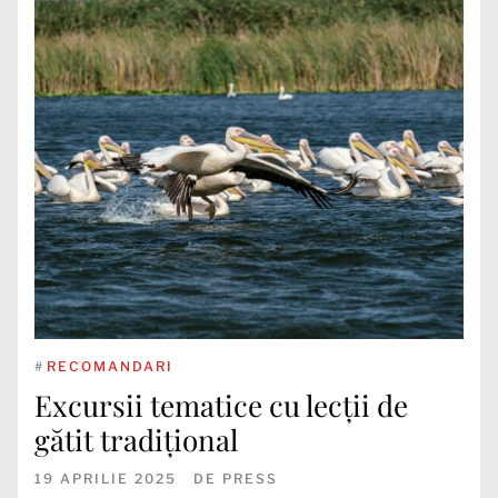
#
RECOMANDARI
Excursii tematice cu lecții de
gătit tradițional
19 APRILIE 2025
DE
PRESS