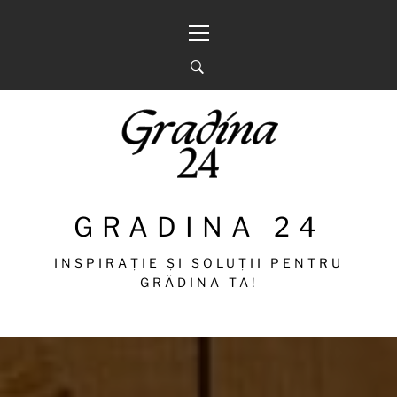
Sari
Meniu
la
principal
conținut
GRADINA 24
INSPIRAȚIE ȘI SOLUȚII PENTRU
GRĂDINA TA!