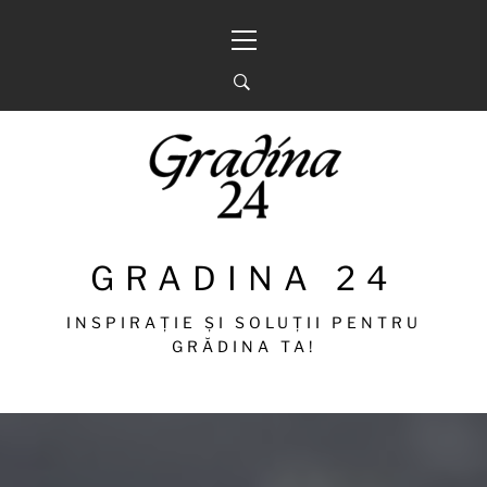
Sari
Meniu
la
principal
conținut
GRADINA 24
INSPIRAȚIE ȘI SOLUȚII PENTRU
GRĂDINA TA!