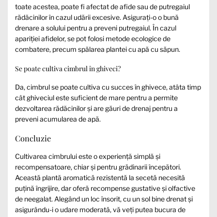
toate acestea, poate fi afectat de afide sau de putregaiul
rădăcinilor în cazul udării excesive. Asigurați-o o bună
drenare a solului pentru a preveni putregaiul. În cazul
apariției afidelor, se pot folosi metode ecologice de
combatere, precum spălarea plantei cu apă cu săpun.
Se poate cultiva cimbrul în ghiveci?
Da, cimbrul se poate cultiva cu succes în ghivece, atâta timp
cât ghiveciul este suficient de mare pentru a permite
dezvoltarea rădăcinilor și are găuri de drenaj pentru a
preveni acumularea de apă.
Concluzie
Cultivarea cimbrului este o experiență simplă și
recompensatoare, chiar și pentru grădinarii începători.
Această plantă aromatică rezistentă la secetă necesită
puțină îngrijire, dar oferă recompense gustative și olfactive
de neegalat. Alegând un loc însorit, cu un sol bine drenat și
asigurându-i o udare moderată, vă veți putea bucura de