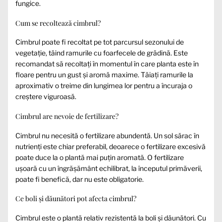
fungice.
Cum se recoltează cimbrul?
Cimbrul poate fi recoltat pe tot parcursul sezonului de
vegetație, tăind ramurile cu foarfecele de grădină. Este
recomandat să recoltați în momentul în care planta este în
floare pentru un gust și aromă maxime. Tăiați ramurile la
aproximativ o treime din lungimea lor pentru a încuraja o
creștere viguroasă.
Cimbrul are nevoie de fertilizare?
Cimbrul nu necesită o fertilizare abundentă. Un sol sărac în
nutrienți este chiar preferabil, deoarece o fertilizare excesivă
poate duce la o plantă mai puțin aromată. O fertilizare
ușoară cu un îngrășământ echilibrat, la începutul primăverii,
poate fi benefică, dar nu este obligatorie.
Ce boli și dăunători pot afecta cimbrul?
Cimbrul este o plantă relativ rezistentă la boli și dăunători. Cu