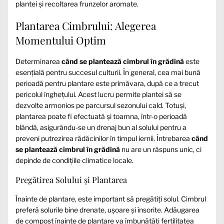
plantei și recoltarea frunzelor aromate.
Plantarea Cimbrului: Alegerea
Momentului Optim
Determinarea
când se plantează cimbrul în grădină
este
esențială pentru succesul culturii. În general, cea mai bună
perioadă pentru plantare este primăvara, după ce a trecut
pericolul înghețului. Acest lucru permite plantei să se
dezvolte armonios pe parcursul sezonului cald. Totuși,
plantarea poate fi efectuată și toamna, într-o perioadă
blândă, asigurându-se un drenaj bun al solului pentru a
preveni putrezirea rădăcinilor în timpul iernii. Întrebarea
când
se plantează cimbrul în grădină
nu are un răspuns unic, ci
depinde de condițiile climatice locale.
Pregătirea Solului și Plantarea
Înainte de plantare, este important să pregătiți solul. Cimbrul
preferă solurile bine drenate, ușoare și însorite. Adăugarea
de compost înainte de plantare va îmbunătăți fertilitatea