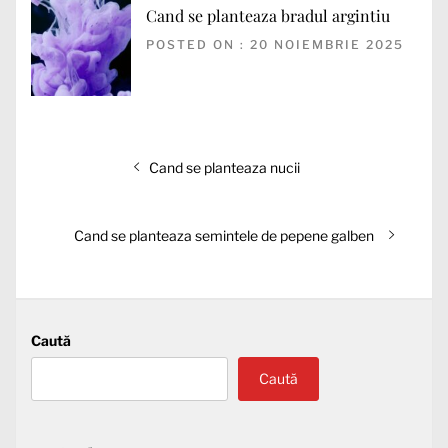
Cand se planteaza bradul argintiu
POSTED ON : 20 NOIEMBRIE 2025
Navigare
Articolul
Cand se planteaza nucii
în
anterior:
articole
Articolul
Cand se planteaza semintele de pepene galben
următor:
Caută
Caută