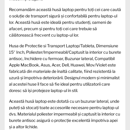
Recomandăm această husă laptop pentru toți cei care caută
o soluție de transport sigură și confortabilă pentru laptop-ul
lor. Această husă este ideală pentru studenți, oameni de
afaceri, precum și pentru toți cei care trebuie să
călătorească frecvent cu laptop-ul lor.
Husa de Protectie si Transport Laptop/Tableta, Dimensiune
15″ Inch, Poliester/Impermeabil/Captusit la interior cu burete
antisoc, Inchidere cu fermoar, Buzunar lateral, Compatibil
Apple MacBook, Asus, Acer, Dell, Huawei, Mov/Violet este
fabricată din materiale de înaltă calitate, fiind rezistentă la
uzură și împotriva deteriorării. Designul modern și minimalist
al acestei huse îl face să fie ideal pentru utilizatorii care
doresc să își protejeze laptop-ul în stil.
Această husă laptop este dotată cu un buzunar lateral, unde
puteți să stocați toate accesoriile necesare pentru laptop-ul
dvs. Materialul poliester impermeabil și captusit la interior cu
burete antisoc asigură o protecție excelentă împotriva apei
și a altor lichide.