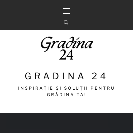
Sari
Meniu
la
principal
conținut
GRADINA 24
INSPIRAȚIE ȘI SOLUȚII PENTRU
GRĂDINA TA!