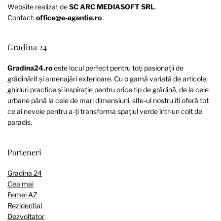
Website realizat de
SC ARC MEDIASOFT SRL
.
Contact:
office@e-agentie.ro
.
Gradina 24
Gradina24.ro
este locul perfect pentru toți pasionații de
grădinărit și amenajări exterioare. Cu o gamă variată de articole,
ghiduri practice și inspirație pentru orice tip de grădină, de la cele
urbane până la cele de mari dimensiuni, site-ul nostru îți oferă tot
ce ai nevoie pentru a-ți transforma spațiul verde într-un colț de
paradis.
Parteneri
Gradina 24
Cea mai
Femei AZ
Rezidential
Dezvoltator