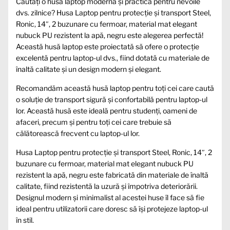
Căutați o husă laptop modernă și practică pentru nevoile
dvs. zilnice? Husa Laptop pentru protecție și transport Steel,
Ronic, 14″, 2 buzunare cu fermoar, material mat elegant
nubuck PU rezistent la apă, negru este alegerea perfectă!
Această husă laptop este proiectată să ofere o protecție
excelentă pentru laptop-ul dvs., fiind dotată cu materiale de
înaltă calitate și un design modern și elegant.
Recomandăm această husă laptop pentru toți cei care caută
o soluție de transport sigură și confortabilă pentru laptop-ul
lor. Această husă este ideală pentru studenți, oameni de
afaceri, precum și pentru toți cei care trebuie să
călătorească frecvent cu laptop-ul lor.
Husa Laptop pentru protecție și transport Steel, Ronic, 14″, 2
buzunare cu fermoar, material mat elegant nubuck PU
rezistent la apă, negru este fabricată din materiale de înaltă
calitate, fiind rezistentă la uzură și împotriva deteriorării.
Designul modern și minimalist al acestei huse îl face să fie
ideal pentru utilizatorii care doresc să își protejeze laptop-ul
în stil.