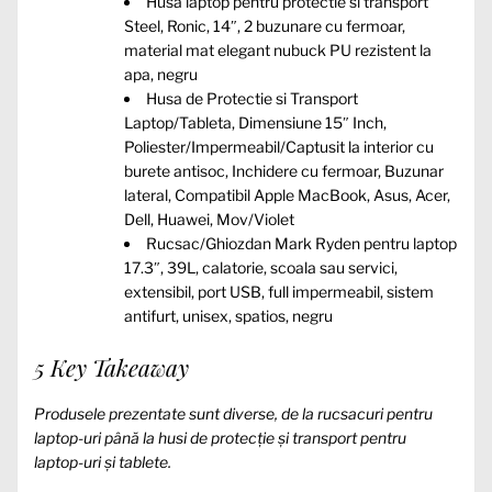
Husa laptop pentru protectie si transport
Steel, Ronic, 14″, 2 buzunare cu fermoar,
material mat elegant nubuck PU rezistent la
apa, negru
Husa de Protectie si Transport
Laptop/Tableta, Dimensiune 15″ Inch,
Poliester/Impermeabil/Captusit la interior cu
burete antisoc, Inchidere cu fermoar, Buzunar
lateral, Compatibil Apple MacBook, Asus, Acer,
Dell, Huawei, Mov/Violet
Rucsac/Ghiozdan Mark Ryden pentru laptop
17.3″, 39L, calatorie, scoala sau servici,
extensibil, port USB, full impermeabil, sistem
antifurt, unisex, spatios, negru
5 Key Takeaway
Produsele prezentate sunt diverse, de la rucsacuri pentru
laptop-uri până la husi de protecție și transport pentru
laptop-uri și tablete.