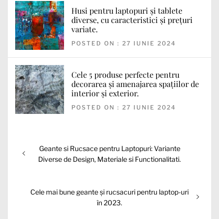
Husi pentru laptopuri și tablete
diverse, cu caracteristici și prețuri
variate.
POSTED ON : 27 IUNIE 2024
Cele 5 produse perfecte pentru
decorarea și amenajarea spațiilor de
interior și exterior.
POSTED ON : 27 IUNIE 2024
Navigare
Articolul
Geante si Rucsace pentru Laptopuri: Variante
în
anterior:
Diverse de Design, Materiale si Functionalitati.
articole
Articolul
Cele mai bune geante și rucsacuri pentru laptop-uri
următor:
în 2023.