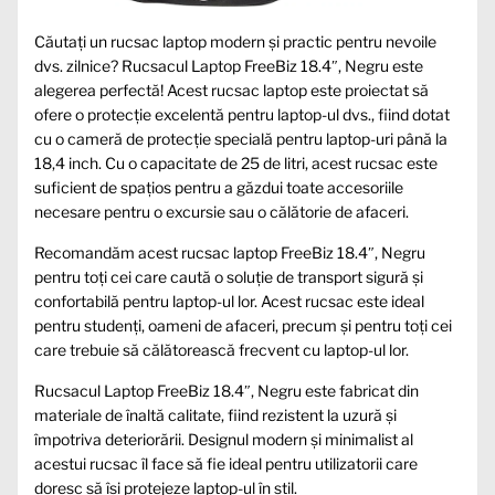
Căutați un rucsac laptop modern și practic pentru nevoile
dvs. zilnice? Rucsacul Laptop FreeBiz 18.4″, Negru este
alegerea perfectă! Acest rucsac laptop este proiectat să
ofere o protecție excelentă pentru laptop-ul dvs., fiind dotat
cu o cameră de protecție specială pentru laptop-uri până la
18,4 inch. Cu o capacitate de 25 de litri, acest rucsac este
suficient de spațios pentru a găzdui toate accesoriile
necesare pentru o excursie sau o călătorie de afaceri.
Recomandăm acest rucsac laptop FreeBiz 18.4″, Negru
pentru toți cei care caută o soluție de transport sigură și
confortabilă pentru laptop-ul lor. Acest rucsac este ideal
pentru studenți, oameni de afaceri, precum și pentru toți cei
care trebuie să călătorească frecvent cu laptop-ul lor.
Rucsacul Laptop FreeBiz 18.4″, Negru este fabricat din
materiale de înaltă calitate, fiind rezistent la uzură și
împotriva deteriorării. Designul modern și minimalist al
acestui rucsac îl face să fie ideal pentru utilizatorii care
doresc să își protejeze laptop-ul în stil.