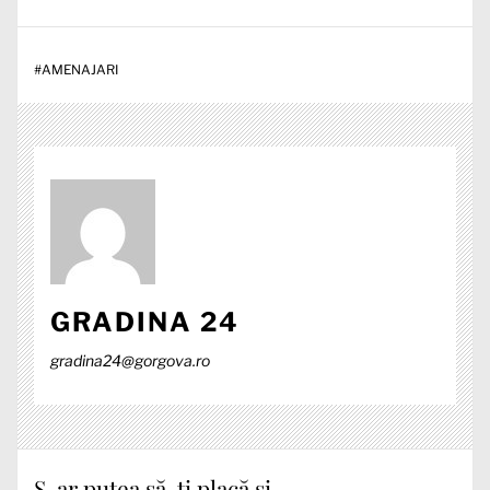
#
AMENAJARI
GRADINA 24
gradina24@gorgova.ro
S-ar putea să-ți placă și