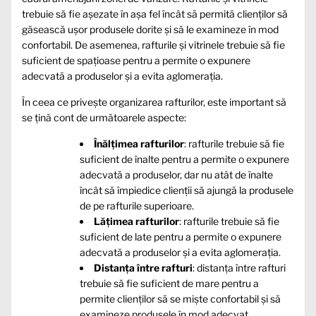
trebuie să fie așezate în așa fel încât să permită clienților să
găsească ușor produsele dorite și să le examineze în mod
confortabil. De asemenea, rafturile și vitrinele trebuie să fie
suficient de spațioase pentru a permite o expunere
adecvată a produselor și a evita aglomerația.
În ceea ce privește organizarea rafturilor, este important să
se țină cont de următoarele aspecte:
Înălțimea rafturilor
: rafturile trebuie să fie
suficient de înalte pentru a permite o expunere
adecvată a produselor, dar nu atât de înalte
încât să împiedice clienții să ajungă la produsele
de pe rafturile superioare.
Lățimea rafturilor
: rafturile trebuie să fie
suficient de late pentru a permite o expunere
adecvată a produselor și a evita aglomerația.
Distanța între rafturi
: distanța între rafturi
trebuie să fie suficient de mare pentru a
permite clienților să se miște confortabil și să
examineze produsele în mod adecvat.