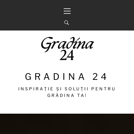
Sari
Meniu
la
principal
conținut
GRADINA 24
INSPIRAȚIE ȘI SOLUȚII PENTRU
GRĂDINA TA!