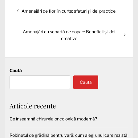
Navigare
Articolul
Amenajări de flori în curte: sfaturi și idei practice.
în
anterior:
articole
Articolul
Amenajări cu scoarță de copac: Beneficii și idei
următor:
creative
Caută
Caută
Articole recente
Ce înseamnă chirurgia oncologică modernă?
Robinetul de grădină pentru vară: cum alegi unul care rezistă