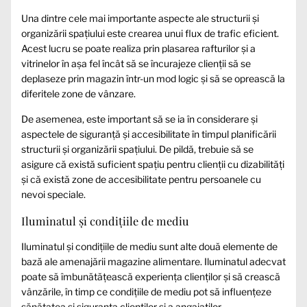
Una dintre cele mai importante aspecte ale structurii și
organizării spațiului este crearea unui flux de trafic eficient.
Acest lucru se poate realiza prin plasarea rafturilor și a
vitrinelor în așa fel încât să se încurajeze clienții să se
deplaseze prin magazin într-un mod logic și să se oprească la
diferitele zone de vânzare.
De asemenea, este important să se ia în considerare și
aspectele de siguranță și accesibilitate în timpul planificării
structurii și organizării spațiului. De pildă, trebuie să se
asigure că există suficient spațiu pentru clienții cu dizabilități
și că există zone de accesibilitate pentru persoanele cu
nevoi speciale.
Iluminatul și condițiile de mediu
Iluminatul și condițiile de mediu sunt alte două elemente de
bază ale amenajării magazine alimentare. Iluminatul adecvat
poate să îmbunătățească experiența clienților și să crească
vânzările, în timp ce condițiile de mediu pot să influențeze
sănătatea și siguranța clienților și a angajaților.