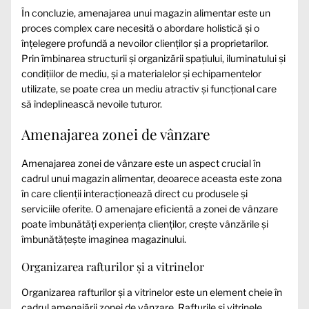
În concluzie, amenajarea unui magazin alimentar este un
proces complex care necesită o abordare holistică și o
înțelegere profundă a nevoilor clienților și a proprietarilor.
Prin îmbinarea structurii și organizării spațiului, iluminatului și
condițiilor de mediu, și a materialelor și echipamentelor
utilizate, se poate crea un mediu atractiv și funcțional care
să îndeplinească nevoile tuturor.
Amenajarea zonei de vânzare
Amenajarea zonei de vânzare este un aspect crucial în
cadrul unui magazin alimentar, deoarece aceasta este zona
în care clienții interacționează direct cu produsele și
serviciile oferite. O amenajare eficientă a zonei de vânzare
poate îmbunătăți experiența clienților, crește vânzările și
îmbunătățește imaginea magazinului.
Organizarea rafturilor și a vitrinelor
Organizarea rafturilor și a vitrinelor este un element cheie în
cadrul amenajării zonei de vânzare. Rafturile și vitrinele