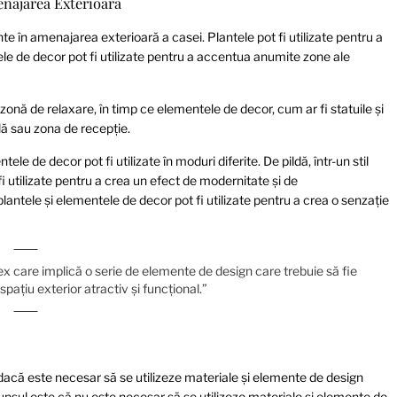
enajarea Exterioară
 în amenajarea exterioară a casei. Plantele pot fi utilizate pentru a
ele de decor pot fi utilizate pentru a accentua anumite zone ale
o zonă de relaxare, în timp ce elementele de decor, cum ar fi statuile și
ală sau zona de recepție.
tele de decor pot fi utilizate în moduri diferite. De pildă, într-un stil
 utilizate pentru a crea un efect de modernitate și de
 plantele și elementele de decor pot fi utilizate pentru a crea o senzație
 care implică o serie de elemente de design care trebuie să fie
pațiu exterior atractiv și funcțional.”
dacă este necesar să se utilizeze materiale și elemente de design
unsul este că nu este necesar să se utilizeze materiale și elemente de