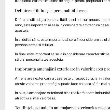
tradițional, există o mulțime de opțiuni pentru proprietarii ca
Definirea stilului și a personalității casei
Definirea stilului și a personalității casei este un proces comp
rând, este important să se ia în considerare arhitectura casei 
acesteia.
În al doilea rând, este important să se ia în considerare stilul 
personalitatea și stilul lor.
În final, este important să se ia în considerare caracteristicil
stilul și personalitatea acesteia.
Importanța amenajării exterioare în valorificarea pro
Amenajarea exterioară a casei este un aspect crucial în valor
crește valoarea proprietății și poate face ca casa să fie mai a
În plus, o amenajare exterioară bine realizată poate îmbunătăț
atractivă și mai valoroasă.
Tendințele actuale în amenajarea exterioară a caselo