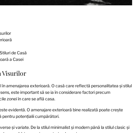
urilor
rioară
Stiluri de Casă
ioară a Casei
 Visurilor
ial în amenajarea exterioară. O casă care reflectă personalitatea și stilul
t sens, este important să se ia în considerare factori precum
icile zonei în care se află casa.
i este evidentă. O amenajare exterioară bine realizată poate crește
ă pentru potențialii cumpărători.
se și variate. De la stilul minimalist și modern până la stilul clasic și