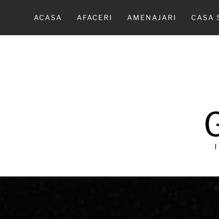
Sari
la
ACASA
AFACERI
AMENAJARI
CASA 
conținut