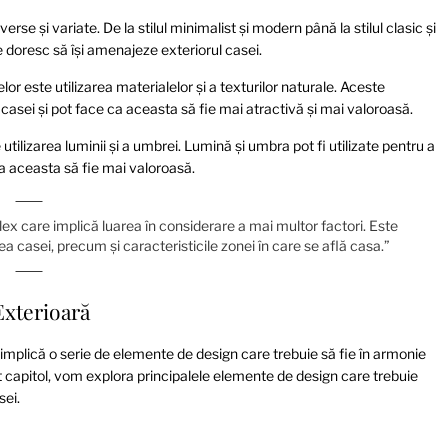
se și variate. De la stilul minimalist și modern până la stilul clasic și
re doresc să își amenajeze exteriorul casei.
r este utilizarea materialelor și a texturilor naturale. Aceste
 casei și pot face ca aceasta să fie mai atractivă și mai valoroasă.
tilizarea luminii și a umbrei. Lumină și umbra pot fi utilizate pentru a
ca aceasta să fie mai valoroasă.
x care implică luarea în considerare a mai multor factori. Este
tea casei, precum și caracteristicile zonei în care se află casa.”
xterioară
mplică o serie de elemente de design care trebuie să fie în armonie
est capitol, vom explora principalele elemente de design care trebuie
sei.