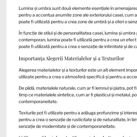
Lumina și umbra sunt două elemente esențiale în amenajarea ex
pentru a accentua anumite zone ale exteriorului casei, cum ar 
poate fi utilizată pentru a crea zone de umbră și a oferi o senz
În funcție de stilul și de personalitatea casei, lumina și umbra po
contemporan, lumina poate fi utilizată pentru a crea un efect de
poate fi utilizată pentru a crea o senzație de intimitate și de 
Importanța Alegerii Materialelor și a Texturilor
Alegerea materialelor și a texturilor este un alt element impor
utilizate pentru a crea o atmosferă specifică și pentru a acce
De pildă, materialele naturale, cum ar fi lemnul și piatra, pot fi
timp ce materialele sintetice, cum ar fi plasticul și metalul, p
contemporaneitate.
Texturile pot fi utilizate pentru a adăuga profunzime și interes 
pentru a crea o senzație de rusticitate și de naturalitate, în ti
senzație de modernitate și de contemporaneitate.