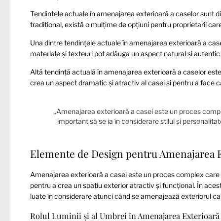
Tendințele actuale în amenajarea exterioară a caselor sunt diver
tradițional, există o mulțime de opțiuni pentru proprietarii ca
Una dintre tendințele actuale în amenajarea exterioară a caselo
materiale și texteuri pot adăuga un aspect natural și autentic
Altă tendință actuală în amenajarea exterioară a caselor este u
crea un aspect dramatic și atractiv al casei și pentru a face 
„Amenajarea exterioară a casei este un proces comple
important să se ia în considerare stilul și personalita
Elemente de Design pentru Amenajarea E
Amenajarea exterioară a casei este un proces complex care i
pentru a crea un spațiu exterior atractiv și funcțional. În ac
luate în considerare atunci când se amenajează exteriorul ca
Rolul Luminii și al Umbrei în Amenajarea Exterioară