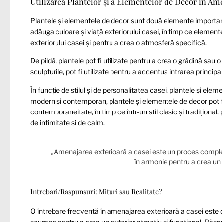
Utilizarea Plantelor și a Elementelor de Decor în Am
Plantele și elementele de decor sunt două elemente importante
adăuga culoare și viață exteriorului casei, în timp ce element
exteriorului casei și pentru a crea o atmosferă specifică.
De pildă, plantele pot fi utilizate pentru a crea o grădină sau 
sculpturile, pot fi utilizate pentru a accentua intrarea princip
În funcție de stilul și de personalitatea casei, plantele și elemen
modern și contemporan, plantele și elementele de decor pot fi
contemporaneitate, în timp ce într-un stil clasic și tradițional,
de intimitate și de calm.
„Amenajarea exterioară a casei este un proces complex
în armonie pentru a crea un s
Intrebari/Raspunsuri: Mituri sau Realitate?
O întrebare frecventă în amenajarea exterioară a casei este 
scumpe pentru a crea un exterior atractiv și funcțional. Răsp