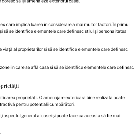
re doresc să își amenajeze exteriorul casei.
lex care implică luarea în considerare a mai multor factori. În primul
și să se identifice elementele care definesc stilul și personalitatea
de viață al proprietarilor și să se identifice elementele care definesc
e zonei în care se află casa și să se identifice elementele care definesc
prietății
ificarea proprietății. O amenajare exterioară bine realizată poate
tractivă pentru potențialii cumpărători.
i aspectul general al casei și poate face ca aceasta să fie mai
r