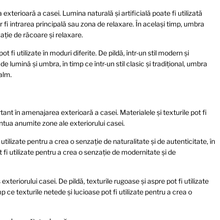
terioară a casei. Lumina naturală și artificială poate fi utilizată
fi intrarea principală sau zona de relaxare. În același timp, umbra
ație de răcoare și relaxare.
t fi utilizate în moduri diferite. De pildă, într-un stil modern și
 lumină și umbra, în timp ce într-un stil clasic și tradițional, umbra
calm.
tant în amenajarea exterioară a casei. Materialele și texturile pot fi
ntua anumite zone ale exteriorului casei.
 utilizate pentru a crea o senzație de naturalitate și de autenticitate, în
ot fi utilizate pentru a crea o senzație de modernitate și de
exteriorului casei. De pildă, texturile rugoase și aspre pot fi utilizate
mp ce texturile netede și lucioase pot fi utilizate pentru a crea o