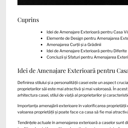
Cuprins
Idei de Amenajare Exterioară pentru Casa Vis
Elemente de Design pentru Amenajarea Exte
Amenajarea Curții și a Grădinii
Idei de Amenajare Exterioară pentru Diferite 
Concluzii și Sfaturi pentru Amenajarea Exter
Idei de Amenajare Exterioară pentru Casa
Definirea stilului și a personalității casei este un aspect cruc
proprietarilor săi este mai atractivă și mai valoroasă. În aces
arhitectura casei, stilul de viață al proprietarilor și caracterist
Importanța amenajării exterioare în valorificarea proprietăți
valoarea proprietății și poate face ca casa să fie mai atractiv
Tendințele actuale în amenajarea exterioară a caselor sunt diver