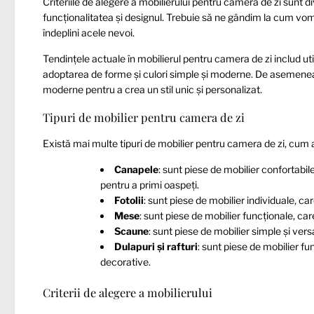
Criteriile de alegere a mobilierului pentru camera de zi sunt di
funcționalitatea și designul. Trebuie să ne gândim la cum vom
îndeplini acele nevoi.
Tendințele actuale în mobilierul pentru camera de zi includ uti
adoptarea de forme și culori simple și moderne. De asemenea,
moderne pentru a crea un stil unic și personalizat.
Tipuri de mobilier pentru camera de zi
Există mai multe tipuri de mobilier pentru camera de zi, cum ar
Canapele
: sunt piese de mobilier confortabile
pentru a primi oaspeți.
Fotolii
: sunt piese de mobilier individuale, ca
Mese
: sunt piese de mobilier funcționale, care
Scaune
: sunt piese de mobilier simple și versa
Dulapuri și rafturi
: sunt piese de mobilier f
decorative.
Criterii de alegere a mobilierului