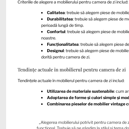
Criteriile de alegere a mobilierului pentru camera de zi includ:
Calitatea
: trebuie să alegem piese de mobilier
Durabilitatea
: trebuie să alegem piese de mob
perioadă lungă de timp.
Confortul
: trebuie să alegem piese de mobilie
noastre.
Funcționalitatea
: trebuie să alegem piese de
Designul
: trebuie să alegem piese de mobilier
dorită pentru camera de zi.
Tendințe actuale în mobilierul pentru camera de zi
Tendințele actuale în mobilierul pentru camera de zi includ:
Utilizarea de materiale sustenabile
: cum ar
Adoptarea de forme și culori simple și mo
Combinarea pieselor de mobilier vintage 
„Alegerea mobilierului potrivit pentru camera de z
funcțional. Trebuie să ne gândim la stilul și tema d