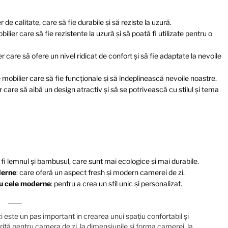
 de calitate, care să fie durabile și să reziste la uzură.
ilier care să fie rezistente la uzură și să poată fi utilizate pentru o
r care să ofere un nivel ridicat de confort și să fie adaptate la nevoile
 mobilier care să fie funcționale și să îndeplinească nevoile noastre.
 care să aibă un design atractiv și să se potrivească cu stilul și tema
 fi lemnul și bambusul, care sunt mai ecologice și mai durabile.
derne
: care oferă un aspect fresh și modern camerei de zi.
cu cele moderne
: pentru a crea un stil unic și personalizat.
i este un pas important în crearea unui spațiu confortabil și
orită pentru camera de zi, la dimensiunile și forma camerei, la