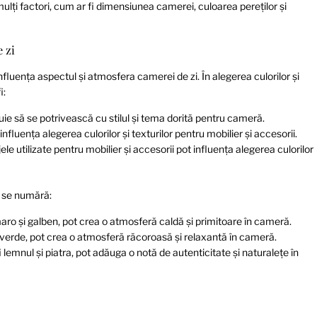
mulți factori, cum ar fi dimensiunea camerei, culoarea pereților și
 zi
fluența aspectul și atmosfera camerei de zi. În alegerea culorilor și
i:
rebuie să se potrivească cu stilul și tema dorită pentru cameră.
influența alegerea culorilor și texturilor pentru mobilier și accesorii.
ajele utilizate pentru mobilier și accesorii pot influența alegerea culorilor
i se numără:
, maro și galben, pot crea o atmosferă caldă și primitoare în cameră.
 și verde, pot crea o atmosferă răcoroasă și relaxantă în cameră.
i lemnul și piatra, pot adăuga o notă de autenticitate și naturalețe în