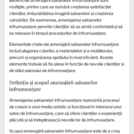
Beneficiile amenajării saloanelor înfrumusețare sunt
multiple, printre care se numără creșterea satisfacției
clienților, îmbunătățirea imaginii saloanelor și creșterea
vânzărilor. De asemenea, amenajarea saloanelor
înfrumusețare permite clienților să se simtă confortabil și să
se relaxeze în timpul procedurilor de înfrumusețare.
Elementele cheie ale amenajării saloanelor înfrumusețare
includ alegerea culorilor, a materialelor și a mobilierului,
precum și organizarea spațiului în mod eficient. Aceste
elemente trebuie să fie alese în funcție de nevoile clienților și
de stilul salonului de înfrumusețare.
Definiția și scopul amenajării saloanelor
înfrumusețare
Amenajarea saloanelor înfrumusețare reprezintă procesul
de creare a unui mediu estetic și funcțional în interiorul unui
salon de înfrumusețare, care să ofere clienților o experiență
plăcută și să îndeplinească nevoile lor de înfrumusețare.
Scopul amenajării saloanelor înfrumusețare este de a crea