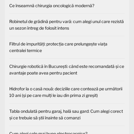
Ce înseamnă chirurgia oncologică modernă?
Robinetul de grădină pentru vară: cum alegi unul care rezistă
un sezon întreg de folosit intens
Filtrul de impurități: protecția care prelungește viața
centralei termice
Chirurgie robotică în București: când este recomandată și ce
avantaje poate avea pentru pacient
Hidrofor la o casă nouă: deciziile care contează pe următorii
10 ani (și pe care mulți le iau din prima zi greșit)
Tabla ondulată pentru garaj, hală sau gard: Cum alegi corect
și ce trebuie să știi înainte să comanzi
Cum alegi cele mai bune electrocasnice?