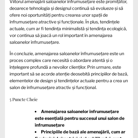
Viitorul amenajării saloanelor înfrumusețare este promițător,
deoarece tehnologia și designul continuă să evolueze și să
ofere noi oportunități pentru crearea unor spații de
înfrumusețare atractive și funcționale. În plus, tendințele
actuale, cum ar fi tendința minimalistă și tendința ecologică,
vor continua să joacă un rol important în amenajarea
saloanelor înfrumusețare.
În concluzie, amenajarea saloanelor înfrumusețare este un
proces complex care necesită o abordare atentă și o
înțelegere profundă a nevoilor clienților. Prin urmare, este
important să se acorde atenție deosebită principiilor de bază,
elementelor de design și tendințelor actuale pentru a crea un
salon de înfrumusețare atractiv și funcțional.
5 Puncte Cheie
Amenajarea saloanelor înfrumusețare
este esențială pentru succesul unui salon de
înfrumusețare
Principiile de bază ale amenajării, cum ar