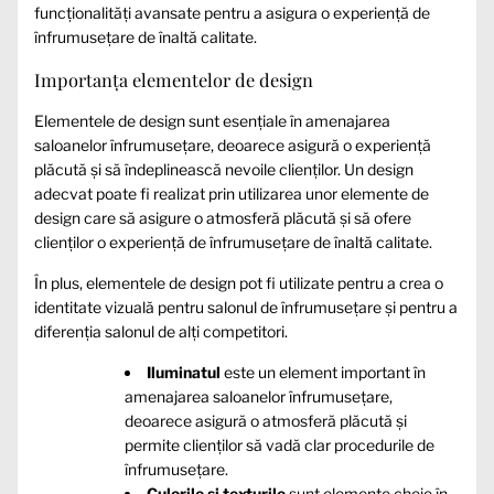
funcționalități avansate pentru a asigura o experiență de
înfrumusețare de înaltă calitate.
Importanța elementelor de design
Elementele de design sunt esențiale în amenajarea
saloanelor înfrumusețare, deoarece asigură o experiență
plăcută și să îndeplinească nevoile clienților. Un design
adecvat poate fi realizat prin utilizarea unor elemente de
design care să asigure o atmosferă plăcută și să ofere
clienților o experiență de înfrumusețare de înaltă calitate.
În plus, elementele de design pot fi utilizate pentru a crea o
identitate vizuală pentru salonul de înfrumusețare și pentru a
diferenția salonul de alți competitori.
Iluminatul
este un element important în
amenajarea saloanelor înfrumusețare,
deoarece asigură o atmosferă plăcută și
permite clienților să vadă clar procedurile de
înfrumusețare.
Culorile și texturile
sunt elemente cheie în