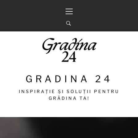
Sari
Meniu
la
principal
conținut
GRADINA 24
INSPIRAȚIE ȘI SOLUȚII PENTRU
GRĂDINA TA!