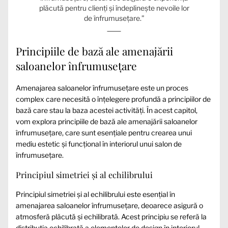
plăcută pentru clienți și îndeplinește nevoile lor
de înfrumusețare.”
Principiile de bază ale amenajării
saloanelor înfrumusețare
Amenajarea saloanelor înfrumusețare este un proces
complex care necesită o înțelegere profundă a principiilor de
bază care stau la baza acestei activități. În acest capitol,
vom explora principiile de bază ale amenajării saloanelor
înfrumusețare, care sunt esențiale pentru crearea unui
mediu estetic și funcțional în interiorul unui salon de
înfrumusețare.
Principiul simetriei și al echilibrului
Principiul simetriei și al echilibrului este esențial în
amenajarea saloanelor înfrumusețare, deoarece asigură o
atmosferă plăcută și echilibrată. Acest principiu se referă la
distribuția echilibrată a elementelor de design în interiorul