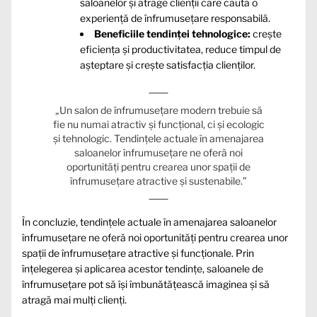
saloanelor și atrage clienții care caută o
experiență de înfrumusețare responsabilă.
Beneficiile tendinței tehnologice:
crește
eficiența și productivitatea, reduce timpul de
așteptare și crește satisfacția clienților.
„Un salon de înfrumusețare modern trebuie să
fie nu numai atractiv și funcțional, ci și ecologic
și tehnologic. Tendințele actuale în amenajarea
saloanelor înfrumusețare ne oferă noi
oportunități pentru crearea unor spații de
înfrumusețare atractive și sustenabile.”
În concluzie, tendințele actuale în amenajarea saloanelor
înfrumusețare ne oferă noi oportunități pentru crearea unor
spații de înfrumusețare atractive și funcționale. Prin
înțelegerea și aplicarea acestor tendințe, saloanele de
înfrumusețare pot să își îmbunătățească imaginea și să
atragă mai mulți clienți.