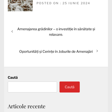
POSTED ON : 25 IUNIE 2024
Navigare
Articolul
Amenajarea grădinilor – o investiție în sănătate și
în
anterior:
relaxare.
articole
Articolul
Oportunități și Cerințe în Joburile de Amenajări
următor:
Caută
Caută
Articole recente