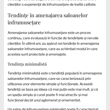
clienților o experiență de înfrumusețare de înaltă calitate.
Tendințe în amenajarea saloanelor
înfrumusețare
Amenajarea saloanelor înfrumusețare este un proces
continuu, care evoluează în funcție de tendințele și nevoile
clienților. În ultimii ani, au apărut noi tendințe în amenajarea
saloanelor înfrumusețare, care au schimbat modul în care
acestea sunt proiectate și amenajate.
Tendința minimalistă
Tendința minimalistă este o tendință populară în amenajarea
saloanelor înfrumusețare, care se caracterizează prin
utilizarea unor elemente simple și funcționale. Această
tendință se baza pe ideea că mai puțin este mai mult, și că
un spațiu simplu și curat poate fi mai atractiv și mai
funcțional decât unul aglomerat și ornamentat.
Un salon de înfrumusețare minimalist poate fi caracterizat