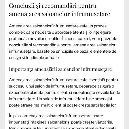
Concluzii și recomandări pentru
amenajarea saloanelor înfrumusețare
Amenajarea saloanelor înfrumusețare este un proces
complex care necesită o abordare atentă și o înțelegere
profundă a nevoilor clienților. În acest capitol, vom prezenta
concluziile și recomandările pentru amenajarea saloanelor
înfrumusețare, bazate pe principiile de bază, elementele de
design și tendințele actuale.
Importanța amenajării saloanelor înfrumusețare
Amenajarea saloanelor înfrumusețare este esențială pentru
succesul unui salon de înfrumusețare, deoarece asigură o
experiență plăcută pentru clienți și îndeplinește nevoile lor de
înfrumusețare. Un salon de înfrumusețare bine amenajat
poate atrage mai mulți clienți și poate crește satisfacția lor.
În plus, amenajarea saloanelor înfrumusețare poate
îmbunătăți imaginea saloanelor și poate crește vânzările.
Prin urmare, este important să se acorde atenție deosebită