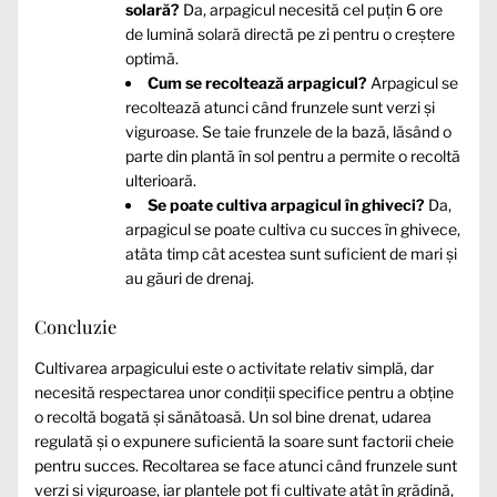
solară?
Da, arpagicul necesită cel puțin 6 ore
de lumină solară directă pe zi pentru o creștere
optimă.
Cum se recoltează arpagicul?
Arpagicul se
recoltează atunci când frunzele sunt verzi și
viguroase. Se taie frunzele de la bază, lăsând o
parte din plantă în sol pentru a permite o recoltă
ulterioară.
Se poate cultiva arpagicul în ghiveci?
Da,
arpagicul se poate cultiva cu succes în ghivece,
atâta timp cât acestea sunt suficient de mari și
au găuri de drenaj.
Concluzie
Cultivarea arpagicului este o activitate relativ simplă, dar
necesită respectarea unor condiții specifice pentru a obține
o recoltă bogată și sănătoasă. Un sol bine drenat, udarea
regulată și o expunere suficientă la soare sunt factorii cheie
pentru succes. Recoltarea se face atunci când frunzele sunt
verzi și viguroase, iar plantele pot fi cultivate atât în grădină,