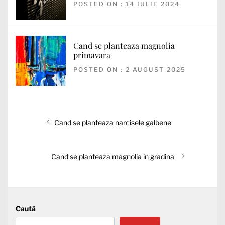
POSTED ON : 14 IULIE 2024
Cand se planteaza magnolia
primavara
POSTED ON : 2 AUGUST 2025
Navigare
Articolul
Cand se planteaza narcisele galbene
în
anterior:
articole
Articolul
Cand se planteaza magnolia in gradina
următor:
Caută