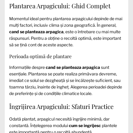
Plantarea Arpagicului: Ghid Complet
Momentul ideal pentru plantarea arpagicului depinde de mai
mulți factori, inclusiv clima și zona geografică. În general,
cand se planteaza arpagica
, este o întrebare cu mai multe
răspunsuri. Pentru a obține o recoltă optimă, este important
să se țină cont de aceste aspecte.
Perioada optimă de plantare
Informațiile despre
cand se planteaza arpagica
sunt
esențiale. Plantarea se poate realiza primăvara devreme,
imediat ce solul se dezgheață și se încălzește suficient, sau
toamna târziu, înainte de îngheț. Alegerea perioadei depinde
de preferințe și de condițiile climatice locale.
Îngrijirea Arpagicului: Sfaturi Practice
Odată plantat, arpagicul necesită îngrijire minimă, dar
constantă. Înțelegerea modului
cum se ingrijesc
plantele
este importantă pentru o recoltă abundentă.