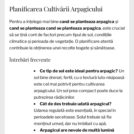
Planificarea Cultivării Arpagicului
Pentru a înțelege mai bine
cand se planteaza arpagica
și
cand se planteaza cand se planteaza arpagica
, este crucial
să se țină cont de factori precum tipul de sol, condițiile
climatice și perioada de vegetație. O planificare atentă
contribuie la obținerea unei recolte bogate și sănătoase.
Întrebări frecvente
Ce tip de sol este ideal pentru arpagic?
Un
sol bine drenat, fertil, cu o textură luto-nisipoasă
este cel mai potrivit pentru cultivarea
arpagicului. Un sol prea compact poate duce la
putrezirea rădăcinilor.
Cât de des trebuie udată arpagicul?
Udarea regulată este esențială, în special în
perioadele secetoase. Solul trebuie să fie
menținut umed, dar nu îmbibat cu apă.
Arpagicul are nevoie de multă lumină