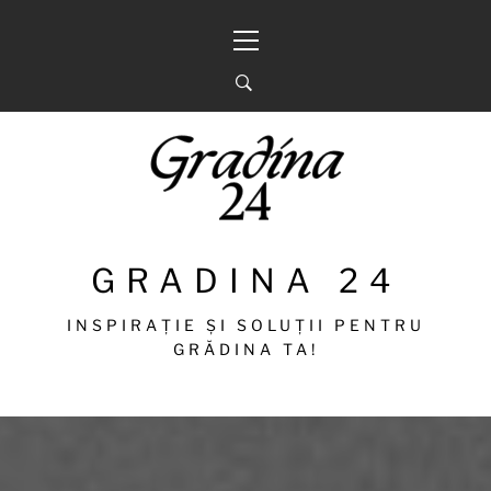
Sari
Meniu
la
principal
conținut
GRADINA 24
INSPIRAȚIE ȘI SOLUȚII PENTRU
GRĂDINA TA!