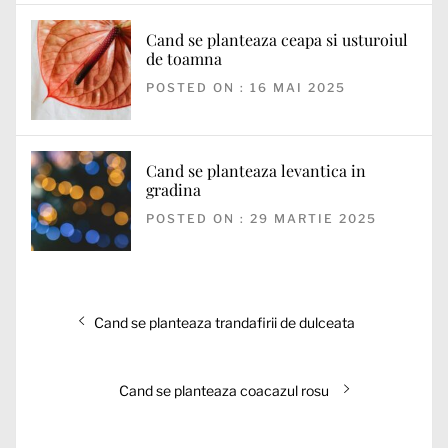
Cand se planteaza ceapa si usturoiul
de toamna
POSTED ON : 16 MAI 2025
Cand se planteaza levantica in
gradina
POSTED ON : 29 MARTIE 2025
Navigare
Articolul
Cand se planteaza trandafirii de dulceata
în
anterior:
articole
Articolul
Cand se planteaza coacazul rosu
următor: