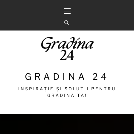
Sari
Meniu
la
principal
conținut
GRADINA 24
INSPIRAȚIE ȘI SOLUȚII PENTRU
GRĂDINA TA!