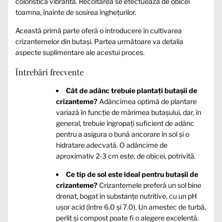
coloristică vibrantă. Recoltarea se efectuează de obicei
toamna, înainte de sosirea înghețurilor.
Această primă parte oferă o introducere în cultivarea
crizantemelor din butași. Partea următoare va detalia
aspecte suplimentare ale acestui proces.
Întrebări frecvente
Cât de adânc trebuie plantați butașii de
crizanteme?
Adâncimea optimă de plantare
variază în funcție de mărimea butașului, dar, în
general, trebuie îngropați suficient de adânc
pentru a asigura o bună ancorare în sol și o
hidratare adecvată. O adâncime de
aproximativ 2-3 cm este, de obicei, potrivită.
Ce tip de sol este ideal pentru butașii de
crizanteme?
Crizantemele preferă un sol bine
drenat, bogat în substanțe nutritive, cu un pH
ușor acid (între 6.0 și 7.0). Un amestec de turbă,
perlit și compost poate fi o alegere excelentă.