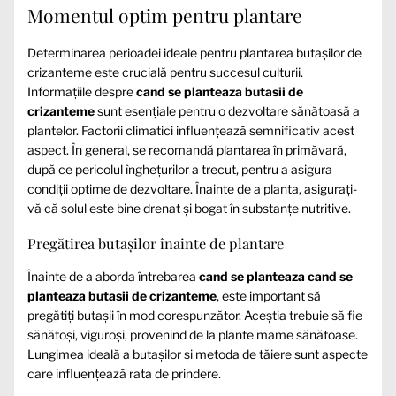
Momentul optim pentru plantare
Determinarea perioadei ideale pentru plantarea butașilor de
crizanteme este crucială pentru succesul culturii.
Informațiile despre
cand se planteaza butasii de
crizanteme
sunt esențiale pentru o dezvoltare sănătoasă a
plantelor. Factorii climatici influențează semnificativ acest
aspect. În general, se recomandă plantarea în primăvară,
după ce pericolul înghețurilor a trecut, pentru a asigura
condiții optime de dezvoltare. Înainte de a planta, asigurați-
vă că solul este bine drenat și bogat în substanțe nutritive.
Pregătirea butașilor înainte de plantare
Înainte de a aborda întrebarea
cand se planteaza cand se
planteaza butasii de crizanteme
, este important să
pregătiți butașii în mod corespunzător. Aceștia trebuie să fie
sănătoși, viguroși, provenind de la plante mame sănătoase.
Lungimea ideală a butașilor și metoda de tăiere sunt aspecte
care influențează rata de prindere.