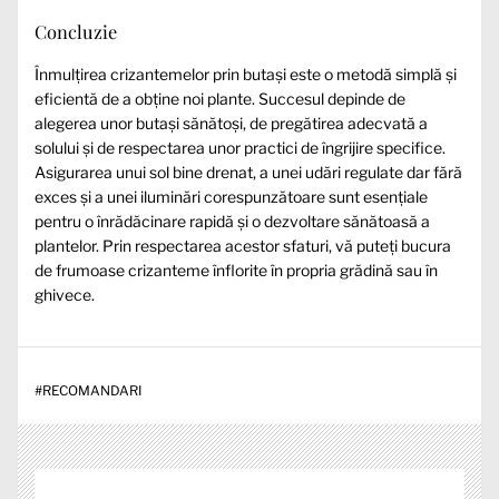
Concluzie
Înmulțirea crizantemelor prin butași este o metodă simplă și
eficientă de a obține noi plante. Succesul depinde de
alegerea unor butași sănătoși, de pregătirea adecvată a
solului și de respectarea unor practici de îngrijire specifice.
Asigurarea unui sol bine drenat, a unei udări regulate dar fără
exces și a unei iluminări corespunzătoare sunt esențiale
pentru o înrădăcinare rapidă și o dezvoltare sănătoasă a
plantelor. Prin respectarea acestor sfaturi, vă puteți bucura
de frumoase crizanteme înflorite în propria grădină sau în
ghivece.
#
RECOMANDARI