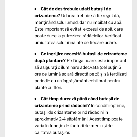
Cât de des trebuie udați butașii de
crizanteme?
Udarea trebuie să fie regulată,
menținând solul umed, dar nu îmbibat cu apă.
Este important să evitați excesul de apă, care
poate duce la putrezirea rădăcinilor. Verificați
umiditatea solului înainte de fiecare udare.
Ce îngrijire necesită butașii de crizanteme
după plantare?
Pe lângă udare, este important
să asigurați o iluminare adecvată (cel puțin 6
ore de lumină solară directă pe zi) și să fertilizați
periodic cu un îngrășământ echilibrat pentru
plante cu flori.
Cât timp durează până când butașii de
crizanteme prind rădăcini?
În condiții optime,
butașii de crizanteme prind rădăcini în
aproximativ 2-4 săptămâni. Acest timp poate
varia în funcție de factorii de mediu și de
calitatea butașilor.