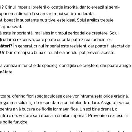
l?
Crinul imperial preferă o locație însorită, dar tolerează și semi-
xpunerea directă la soare ar trebui să fie moderată.
, bogat în substanțe nutritive, este ideal. Solul argilos trebuie
naj adecvat.
 este importantă, mai ales în timpul perioadei de creștere. Solul
ți udarea excesivă, care poate duce la putrezirea rădăcinilor.
nători?
În general, crinul imperial este rezistent, dar poate fi afectat de
Un bun drenaj și o bună circulație a aerului pot preveni aceste
a variază în funcție de specie și condițiile de creștere, dar poate atinge
umătate.
toare, oferind flori spectaculoase care vor înfrumuseța orice grădină.
pregătirea solului și de respectarea cerințelor de udare. Asigurați-vă că
pentru a vă bucura de florile lor magnifice. Un sol bine drenat, o
tru o dezvoltare sănătoasă a crinilor imperiali. Prevenirea excesului
 bolile fungice.