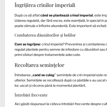
Îngrijirea crinilor imperiali
După ce ați aflat
când se plantează crinul imperial
, este imp
Udarea regulată, dar fără exces, este esențială, în special î
poate stimula o înflorire abundentă. Este important să evitați
Combaterea dăunătorilor și bolilor
Cum se ingrijesc
crinul imperial? Prevenirea și combaterea dăun
regulat plantele pentru semne de infestare cu dăunători sau bol
primi sfaturi despre tratamentele adecvate.
Recoltarea semințelor
Întrebarea „
cand se culeg
” semințele de crin imperial este r
ulterior. Semințele se recoltează după ce păstăile s-au uscat 
loc uscat și răcoros până la momentul plantării.
Întrebări frecvente
Aici găsiți răspunsuri la câteva întrebări frecvente despre cul