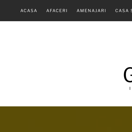
Sari
la
ACASA
AFACERI
AMENAJARI
CASA 
conținut