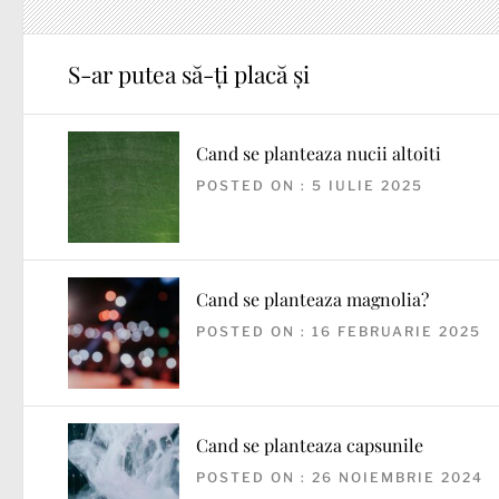
S-ar putea să-ți placă și
Cand se planteaza nucii altoiti
POSTED ON : 5 IULIE 2025
Cand se planteaza magnolia?
POSTED ON : 16 FEBRUARIE 2025
Cand se planteaza capsunile
POSTED ON : 26 NOIEMBRIE 2024