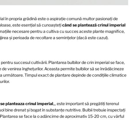
al în propria grădină este o aspirație comună multor pasionați de
uloase, este esențial să cunoașteți
când se plantează crinul imperial
formațiile necesare pentru a cultiva cu succes aceste plante magnifice,
rea și perioada de recoltare a semințelor (dacă este cazul).
 pentru succesul cultivării. Plantarea bulbilor de crin imperial se face,
e de venirea înghețurilor. Aceasta permite bulbilor să se înrădăcineze
ra următoare. Timpul exact de plantare depinde de condițiile climatice
rilor.
se planteaza crinul imperial
„, este important să pregătiți terenul
l bine drenat și bogat în substanțe nutritive. Bulbii trebuie inspectați
i. Plantarea se face la o adâncime de aproximativ 15-20 cm, cu vârful