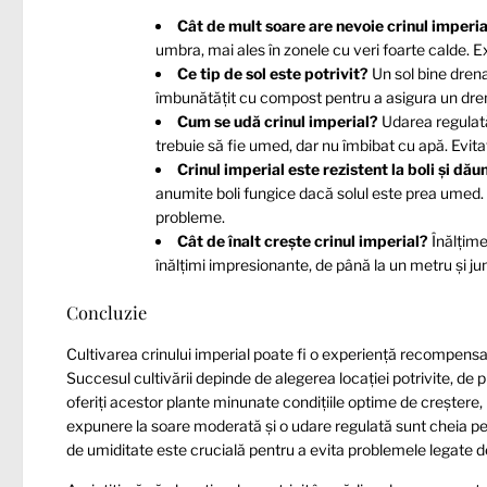
Cât de mult soare are nevoie crinul imperia
umbra, mai ales în zonele cu veri foarte calde. E
Ce tip de sol este potrivit?
Un sol bine drenat
îmbunătățit cu compost pentru a asigura un dre
Cum se udă crinul imperial?
Udarea regulată
trebuie să fie umed, dar nu îmbibat cu apă. Evita
Crinul imperial este rezistent la boli și dău
anumite boli fungice dacă solul este prea umed. 
probleme.
Cât de înalt crește crinul imperial?
Înălțime
înălțimi impresionante, de până la un metru și j
Concluzie
Cultivarea crinului imperial poate fi o experiență recompensa
Succesul cultivării depinde de alegerea locației potrivite, de 
oferiți acestor plante minunate condițiile optime de creștere, 
expunere la soare moderată și o udare regulată sunt cheia pen
de umiditate este crucială pentru a evita problemele legate de