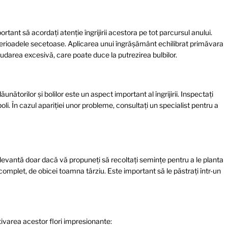
ortant să acordați atenție îngrijirii acestora pe tot parcursul anului.
n perioadele secetoase. Aplicarea unui îngrășământ echilibrat primăvara
 udarea excesivă, care poate duce la putrezirea bulbilor.
ătorilor și bolilor este un aspect important al îngrijirii. Inspectați
i. În cazul apariției unor probleme, consultați un specialist pentru a
elevantă doar dacă vă propuneți să recoltați semințe pentru a le planta
complet, de obicei toamna târziu. Este important să le păstrați într-un
tivarea acestor flori impresionante: