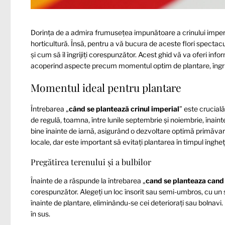
Dorința de a admira frumusețea impunătoare a crinului imperi
horticultură. Însă, pentru a vă bucura de aceste flori spectac
și cum să îl îngrijiți corespunzător. Acest ghid vă va oferi in
acoperind aspecte precum momentul optim de plantare, îngriji
Momentul ideal pentru plantare
Întrebarea „
când se plantează crinul imperial
” este crucială
de regulă, toamna, între lunile septembrie și noiembrie, înaint
bine înainte de iarnă, asigurând o dezvoltare optimă primăva
locale, dar este important să evitați plantarea în timpul înghețu
Pregătirea terenului și a bulbilor
Înainte de a răspunde la întrebarea „
cand se planteaza cand 
corespunzător. Alegeți un loc însorit sau semi-umbros, cu un so
înainte de plantare, eliminându-se cei deteriorați sau bolnav
în sus.