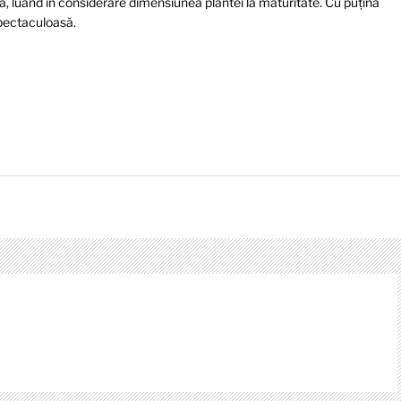
ă, luând în considerare dimensiunea plantei la maturitate. Cu puțină
 spectaculoasă.