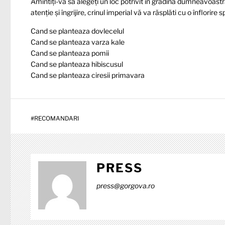
Amintiți-vă să alegeți un loc potrivit în grădina dumneavoastr
atenție și îngrijire, crinul imperial vă va răsplăti cu o înflorire
Cand se planteaza dovlecelul
Cand se planteaza varza kale
Cand se planteaza pomii
Cand se planteaza hibiscusul
Cand se planteaza ciresii primavara
#
RECOMANDARI
PRESS
press@gorgova.ro