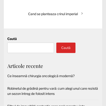
în
anterior:
articole
Articolul
Cand se planteaza crinul imperial
următor:
Caută
Caută
Articole recente
Ce înseamnă chirurgia oncologică modernă?
Robinetul de grădină pentru vară: cum alegi unul care rezistă
un sezon întreg de folosit intens