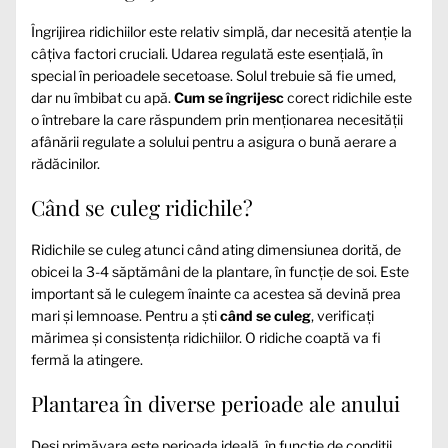
Îngrijirea ridichiilor este relativ simplă, dar necesită atenție la
câțiva factori cruciali. Udarea regulată este esențială, în
special în perioadele secetoase. Solul trebuie să fie umed,
dar nu îmbibat cu apă.
Cum se îngrijesc
corect ridichile este
o întrebare la care răspundem prin menționarea necesității
afânării regulate a solului pentru a asigura o bună aerare a
rădăcinilor.
Când se culeg ridichile?
Ridichile se culeg atunci când ating dimensiunea dorită, de
obicei la 3-4 săptămâni de la plantare, în funcție de soi. Este
important să le culegem înainte ca acestea să devină prea
mari și lemnoase. Pentru a ști
când se culeg
, verificați
mărimea și consistența ridichiilor. O ridiche coaptă va fi
fermă la atingere.
Plantarea în diverse perioade ale anului
Deși primăvara este perioada ideală, în funcție de condiții,