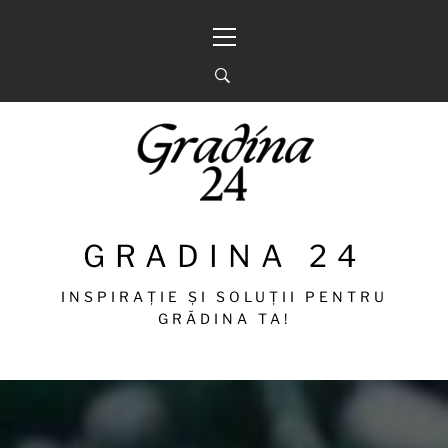
Sari
Meniu
la
principal
conținut
GRADINA 24
INSPIRAȚIE ȘI SOLUȚII PENTRU
GRĂDINA TA!