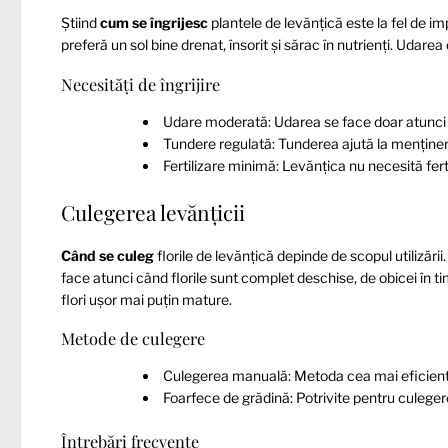
Știind
cum se îngrijesc
plantele de levănțică este la fel de i
preferă un sol bine drenat, însorit și sărac în nutrienți. Udar
Necesități de îngrijire
Udare moderată: Udarea se face doar atunci 
Tundere regulată: Tunderea ajută la menținer
Fertilizare minimă: Levănțica nu necesită fer
Culegerea levănțicii
Când se culeg
florile de levănțică depinde de scopul utilizări
face atunci când florile sunt complet deschise, de obicei în tim
flori ușor mai puțin mature.
Metode de culegere
Culegerea manuală: Metoda cea mai eficientă
Foarfece de grădină: Potrivite pentru culeger
Întrebări frecvente