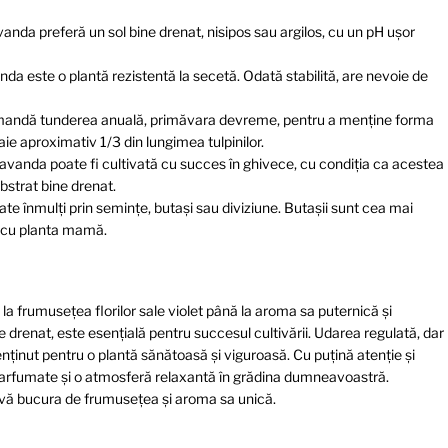
anda preferă un sol bine drenat, nisipos sau argilos, cu un pH ușor
da este o plantă rezistentă la secetă. Odată stabilită, are nevoie de
andă tunderea anuală, primăvara devreme, pentru a menține forma
ie aproximativ 1/3 din lungimea tulpinilor.
lavanda poate fi cultivată cu succes în ghivece, cu condiția ca acestea
ubstrat bine drenat.
e înmulți prin semințe, butași sau diviziune. Butașii sunt cea mai
 cu planta mamă.
a frumusețea florilor sale violet până la aroma sa puternică și
ne drenat, este esențială pentru succesul cultivării. Udarea regulată, dar
inut pentru o plantă sănătoasă și viguroasă. Cu puțină atenție și
 parfumate și o atmosferă relaxantă în grădina dumneavoastră.
a vă bucura de frumusețea și aroma sa unică.