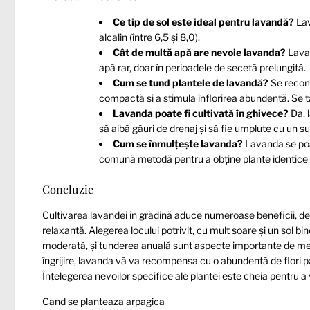
Ce tip de sol este ideal pentru lavandă?
Lav
alcalin (între 6,5 și 8,0).
Cât de multă apă are nevoie lavanda?
Lavan
apă rar, doar în perioadele de secetă prelungită.
Cum se tund plantele de lavandă?
Se recom
compactă și a stimula înflorirea abundentă. Se ta
Lavanda poate fi cultivată în ghivece?
Da, 
să aibă găuri de drenaj și să fie umplute cu un s
Cum se înmulțește lavanda?
Lavanda se poat
comună metodă pentru a obține plante identice
Concluzie
Cultivarea lavandei în grădină aduce numeroase beneficii, de l
relaxantă. Alegerea locului potrivit, cu mult soare și un sol bi
moderată, și tunderea anuală sunt aspecte importante de menț
îngrijire, lavanda vă va recompensa cu o abundență de flori
Înțelegerea nevoilor specifice ale plantei este cheia pentru 
Cand se planteaza arpagica