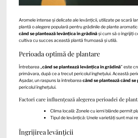
Aromele intense și delicate ale levănțicii, utilizate pe scară l
plantă o alegere populară pentru grădinile de plante aromatice
când se plantează levănțica în grădină
și cum să o îngrijiți
cultiva cu succes această plantă frumoasă și utilă.
Perioada optimă de plantare
Întrebarea „
când se plantează levănțica în grădină
” este cr
primăvara, după ce a trecut pericolul înghețului. Această perio
Așadar, un raspuns la întrebarea
când se plantează când se 
pericolul înghețului.
Factori care influențează alegerea perioadei de plan
Clima locală: Zonele cu ierni blânde permit pl
Tipul de levănțică: Unele varietăți sunt mai rez
Îngrijirea levănțicii