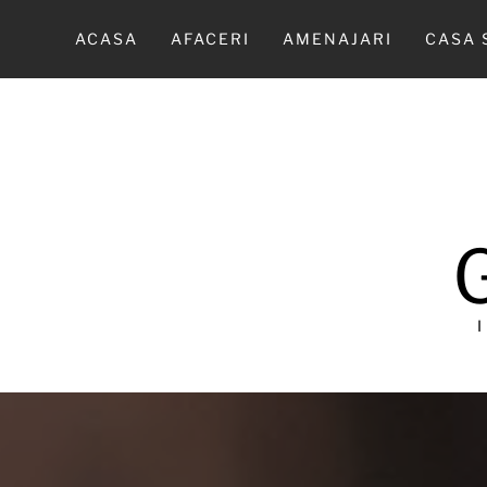
Sari
la
ACASA
AFACERI
AMENAJARI
CASA 
conținut