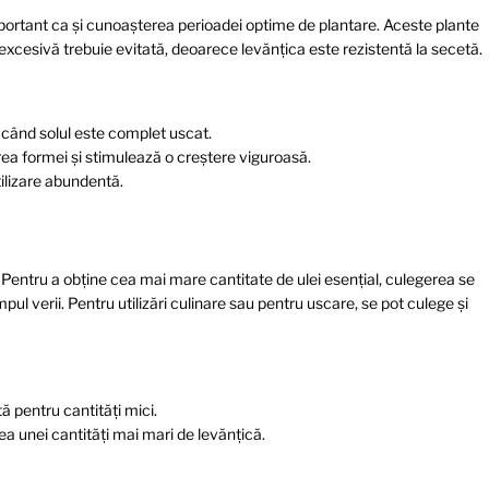
mportant ca și cunoașterea perioadei optime de plantare. Aceste plante
ea excesivă trebuie evitată, deoarece levănțica este rezistentă la secetă.
când solul este complet uscat.
ea formei și stimulează o creștere viguroasă.
tilizare abundentă.
i. Pentru a obține cea mai mare cantitate de ulei esențial, culegerea se
pul verii. Pentru utilizări culinare sau pentru uscare, se pot culege și
 pentru cantități mici.
ea unei cantități mai mari de levănțică.