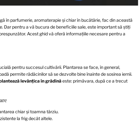
argă în parfumerie, aromaterapie și chiar în bucătărie, fac din această
. Dar pentru a vă bucura de beneficiile sale, este important să știți
 corespunzător. Acest ghid vă oferă informațiile necesare pentru a
ucială pentru succesul cultivării. Plantarea se face, în general,
adă permite rădăcinilor să se dezvolte bine înainte de sosirea iernii.
plantează levănțica în grădină
este: primăvara, după ce a trecut
tare
antarea chiar și toamna târziu.
istente la frig decât altele.