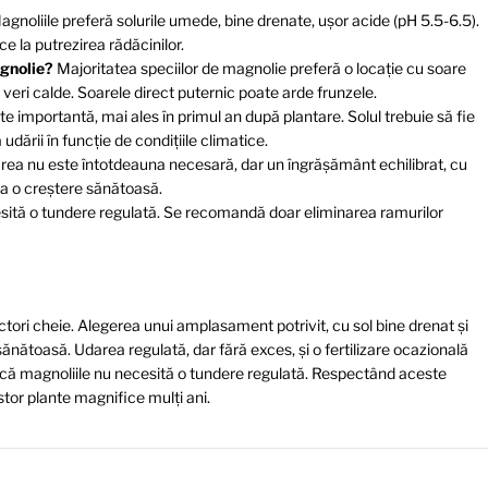
gnoliile preferă solurile umede, bine drenate, ușor acide (pH 5.5-6.5).
e la putrezirea rădăcinilor.
agnolie?
Majoritatea speciilor de magnolie preferă o locație cu soare
u veri calde. Soarele direct puternic poate arde frunzele.
e importantă, mai ales în primul an după plantare. Solul trebuie să fie
dării în funcție de condițiile climatice.
area nu este întotdeauna necesară, dar un îngrășământ echilibrat, cu
va o creștere sănătoasă.
sită o tundere regulată. Se recomandă doar eliminarea ramurilor
factori cheie. Alegerea unui amplasament potrivit, cu sol bine drenat și
nătoasă. Udarea regulată, dar fără exces, și o fertilizare ocazională
ă că magnoliile nu necesită o tundere regulată. Respectând aceste
tor plante magnifice mulți ani.