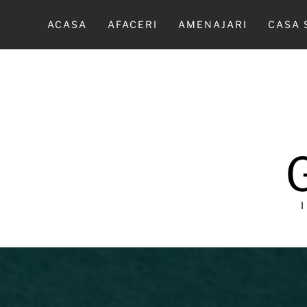
Sari
la
ACASA
AFACERI
AMENAJARI
CASA 
conținut