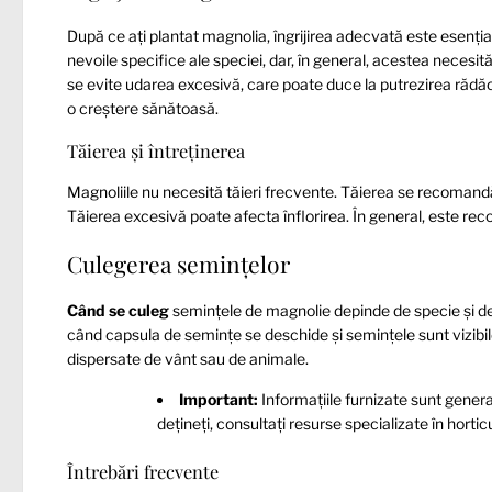
După ce ați plantat magnolia, îngrijirea adecvată este esenția
nevoile specifice ale speciei, dar, în general, acestea necesi
se evite udarea excesivă, care poate duce la putrezirea rădăci
o creștere sănătoasă.
Tăierea și întreținerea
Magnoliile nu necesită tăieri frecvente. Tăierea se recomand
Tăierea excesivă poate afecta înflorirea. În general, este rec
Culegerea semințelor
Când se culeg
semințele de magnolie depinde de specie și de 
când capsula de semințe se deschide și semințele sunt vizibil
dispersate de vânt sau de animale.
Important:
Informațiile furnizate sunt genera
dețineți, consultați resurse specializate în hortic
Întrebări frecvente