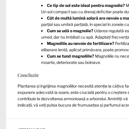
Ce tip de sol este ideal pentru magnolie?
Ma
Un sol compact sau cu drenaj deficitar poate duc
Cât de multă lumină solară are nevoie o m
parțial sau umbră parțială, în special în zonele c
Cum se udă o magnolie?
Udarea regulată est
umed, dar nu îmbibat cu apă. Adaptați frecvența u
Magnoliile au nevoie de fertilizare?
Fertiliz
eliberare lentă, aplicat primăvara, poate promo
Cum se tund magnoliile?
Magnoliile nu nece
moarte, deteriorate sau bolnave.
Concluzie
Plantarea și îngrijirea magnoliilor necesită atenție la câțiva 
expunere adecvată la soare, este crucială pentru o creștere să
contribuie la dezvoltarea armonioasă a arborelui. Amintiți-v
indicații, vă veți putea bucura de frumusețea și parfumul aces