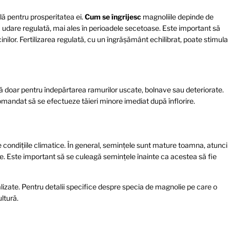
lă pentru prosperitatea ei.
Cum se îngrijesc
magnoliile depinde de
tă udare regulată, mai ales în perioadele secetoase. Este important să
nilor. Fertilizarea regulată, cu un îngrășământ echilibrat, poate stimula
ă doar pentru îndepărtarea ramurilor uscate, bolnave sau deteriorate.
omandat să se efectueze tăieri minore imediat după înflorire.
condițiile climatice. În general, semințele sunt mature toamna, atunci
e. Este important să se culeagă semințele înainte ca acestea să fie
lizate. Pentru detalii specifice despre specia de magnolie pe care o
ultură.