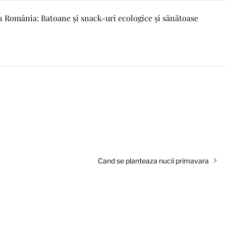
n România: Batoane și snack-uri ecologice și sănătoase
Articolul
Cand se planteaza nucii primavara
următor: