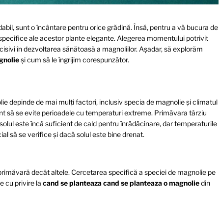
dabil, sunt o încântare pentru orice grădină. Însă, pentru a vă bucura de
e specifice ale acestor plante elegante. Alegerea momentului potrivit
decisivi în dezvoltarea sănătoasă a magnoliilor. Așadar, să explorăm
gnolie
și cum să le îngrijim corespunzător.
 depinde de mai mulți factori, inclusiv specia de magnolie și climatul
t să se evite perioadele cu temperaturi extreme. Primăvara târziu
olul este încă suficient de cald pentru înrădăcinare, dar temperaturile
al să se verifice și dacă solul este bine drenat.
 primăvară decât altele. Cercetarea specifică a speciei de magnolie pe
e cu privire la
cand se planteaza cand se planteaza o magnolie
din