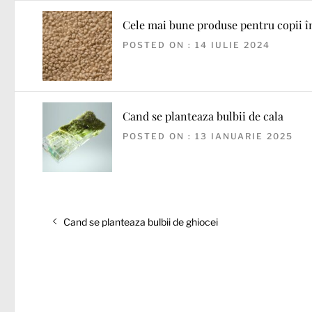
Cele mai bune produse pentru copii î
POSTED ON : 14 IULIE 2024
Cand se planteaza bulbii de cala
POSTED ON : 13 IANUARIE 2025
Navigare
Articolul
Cand se planteaza bulbii de ghiocei
în
anterior:
articole