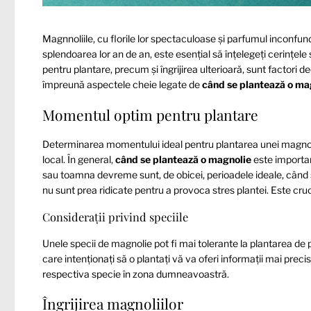
Magnnoliile, cu florile lor spectaculoase și parfumul inconfun
splendoarea lor an de an, este esențial să înțelegeți cerințel
pentru plantare, precum și îngrijirea ulterioară, sunt factori 
împreună aspectele cheie legate de
când se plantează o ma
Momentul optim pentru plantare
Determinarea momentului ideal pentru plantarea unei magnolie
local. În general,
când se plantează o magnolie
este importan
sau toamna devreme sunt, de obicei, perioadele ideale, când s
nu sunt prea ridicate pentru a provoca stres plantei. Este cruci
Considerații privind speciile
Unele specii de magnolie pot fi mai tolerante la plantarea de
care intenționați să o plantați vă va oferi informații mai precis
respectiva specie în zona dumneavoastră.
Îngrijirea magnoliilor