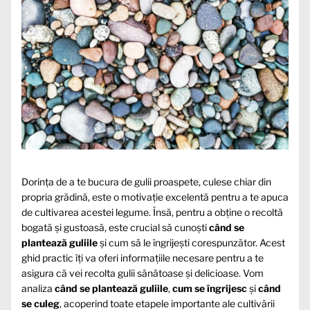
Dorința de a te bucura de gulii proaspete, culese chiar din
propria grădină, este o motivație excelentă pentru a te apuca
de cultivarea acestei legume. Însă, pentru a obține o recoltă
bogată și gustoasă, este crucial să cunoști
când se
plantează guliile
și cum să le îngrijești corespunzător. Acest
ghid practic îți va oferi informațiile necesare pentru a te
asigura că vei recolta gulii sănătoase și delicioase. Vom
analiza
când se plantează guliile
,
cum se îngrijesc
și
când
se culeg
, acoperind toate etapele importante ale cultivării