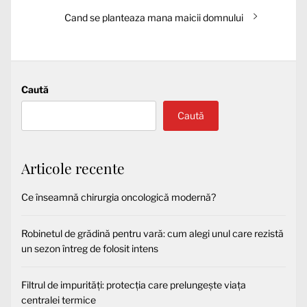
articole
Articolul
Cand se planteaza mana maicii domnului
următor:
Caută
Caută
Articole recente
Ce înseamnă chirurgia oncologică modernă?
Robinetul de grădină pentru vară: cum alegi unul care rezistă
un sezon întreg de folosit intens
Filtrul de impurități: protecția care prelungește viața
centralei termice