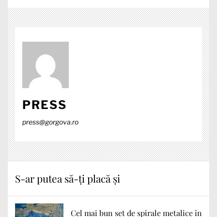
PRESS
press@gorgova.ro
S-ar putea să-ți placă și
Cel mai bun set de spirale metalice în