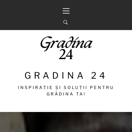
Sari
Meniu
la
principal
conținut
GRADINA 24
INSPIRAȚIE ȘI SOLUȚII PENTRU
GRĂDINA TA!