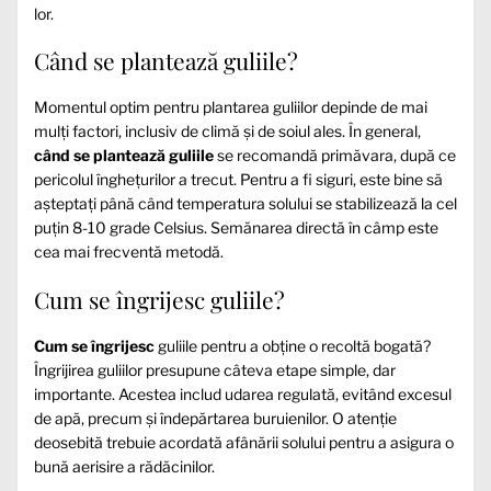
lor.
Când se plantează guliile?
Momentul optim pentru plantarea guliilor depinde de mai
mulți factori, inclusiv de climă și de soiul ales. În general,
când se plantează guliile
se recomandă primăvara, după ce
pericolul înghețurilor a trecut. Pentru a fi siguri, este bine să
așteptați până când temperatura solului se stabilizează la cel
puțin 8-10 grade Celsius. Semănarea directă în câmp este
cea mai frecventă metodă.
Cum se îngrijesc guliile?
Cum se îngrijesc
guliile pentru a obține o recoltă bogată?
Îngrijirea guliilor presupune câteva etape simple, dar
importante. Acestea includ udarea regulată, evitând excesul
de apă, precum și îndepărtarea buruienilor. O atenție
deosebită trebuie acordată afânării solului pentru a asigura o
bună aerisire a rădăcinilor.