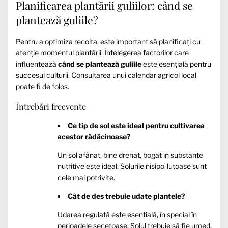
Planificarea plantării guliilor: când se
plantează guliile?
Pentru a optimiza recolta, este important să planificați cu
atenție momentul plantării. Înțelegerea factorilor care
influențează
când se plantează guliile
este esențială pentru
succesul culturii. Consultarea unui calendar agricol local
poate fi de folos.
Întrebări frecvente
Ce tip de sol este ideal pentru cultivarea
acestor rădăcinoase?
Un sol afânat, bine drenat, bogat în substanțe
nutritive este ideal. Solurile nisipo-lutoase sunt
cele mai potrivite.
Cât de des trebuie udate plantele?
Udarea regulată este esențială, în special în
perioadele secetoase. Solul trebuie să fie umed,