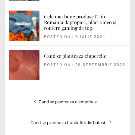
Cele mai bune produse IT în
România: laptopuri, plăci video și
routere gaming de top.
POSTED ON : 9 IULIE 2024
Cand se planteaza ciupercile
POSTED ON : 28 SEPTEMBRIE 2025
Navigare
Articolul
Cand se planteaza clematitele
în
anterior:
articole
Articolul
Cand se planteaza trandafirii din butasi
următor: