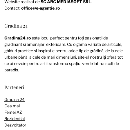
Website realizat de
SC ARC MEDIASOFT SRL
.
Contact:
office@e-agentie.ro
.
Gradina 24
Gradina24.ro
este locul perfect pentru toți pasionații de
grădinărit și amenajări exterioare. Cu o gamă variată de articole,
ghiduri practice și inspirație pentru orice tip de grădină, de la cele
urbane până la cele de mari dimensiuni, site-ul nostru îți oferă tot
ce ai nevoie pentru a-ți transforma spațiul verde într-un colț de
paradis.
Parteneri
Gradina 24
Cea mai
Femei AZ
Rezidential
Dezvoltator