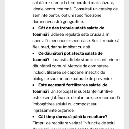
salată rezistente la temperaturi mai scăzute,
ideale pentru toamnă. Consultați un catalog de
semințe pentru opțiuni specifice zonei
dumneavoastră geografice.
Cât de des trebuie udată salata de
toamnă?
Udarea regulată este crucială, în
special în perioadele secetoase. Solul trebuie să
fie umed, dar nu îmbibat cu apă.
Ce dăunători pot afecta salata de
toamnă?
Limacșii, afidele și omizile sunt printre
dăunătorii comuni. Metode de combatere
includ utilizarea de capcane, insecticide
biologice sau metode naturale de prevenire.
Este necesară fertilizarea salatei de
toamnă?
Un sol bogat în substanțe nutritive
este esențial. Înainte de plantare, se recomandă
îmbogățirea solului cu compost sau
îngrășăminte organice.
Cât timp durează până la recoltare?
Timpul de recoltare variază în funcție de soiul