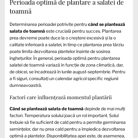
Perioada optimă de plantare a salatei de
toamnă
Determinarea perioadei potrivite pentru
când se plantează
salata de toamnă
este crucială pentru succes. Plantarea
prea devreme poate duce la o creștere excesivă și la o
calitate inferioară a salatei, în timp ce plantarea prea târziu
poate limita dezvoltarea plantelor înainte de sosirea
înghețurilor. În general, perioada optimă pentru plantarea
salatei de toamnă variază în funcție de zona climatică, dar,
de obicei, se încadrează în lunile august-septembrie. Pentru
a fi siguri, consultați un calendar agricol specific regiunii
dumneavoastră.
Factori care influențează momentul plantării
Când se plantează salata de toamnă
depinde de mai mulți
factori. Temperatura solului joacă un rol important. Solul
trebuie să fie suficient de cald pentru a permite germinarea
semințelor, dar nu prea cald pentru a împiedica dezvoltarea
optimă a plantelor. Disponibilitatea apei este, de asemenea,