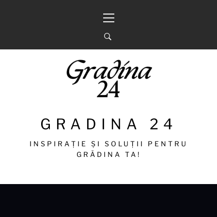
Sari
Meniu
la
principal
conținut
GRADINA 24
INSPIRAȚIE ȘI SOLUȚII PENTRU
GRĂDINA TA!