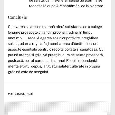
de salată, dar în general, salata de toamnă se
recoltează după 4-8 săptămâni de la plantare.
Concluzie
Cultivarea salatei de toamnă oferă satisfacția de a culege
legume proaspete chiar din propria grădină, în timpul
anotimpului rece. Alegerea soiurilor potrivite, pregătirea
solului, udarea regulată și combaterea dăunătorilor sunt
aspecte esențiale pentru o recoltă bogată și sănătoasă. Cu
puțină atenție și grijă, vă puteți bucura de salată proaspătă,
gustoasă, pe tot parcursul toamnei. Recolta abundentă
merită efortul depus, iar gustul salatei cultivate în propria
grădină este de neegalat.
#
RECOMANDARI