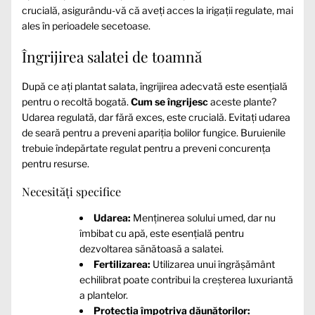
crucială, asigurându-vă că aveți acces la irigații regulate, mai
ales în perioadele secetoase.
Îngrijirea salatei de toamnă
După ce ați plantat salata, îngrijirea adecvată este esențială
pentru o recoltă bogată.
Cum se îngrijesc
aceste plante?
Udarea regulată, dar fără exces, este crucială. Evitați udarea
de seară pentru a preveni apariția bolilor fungice. Buruienile
trebuie îndepărtate regulat pentru a preveni concurența
pentru resurse.
Necesități specifice
Udarea:
Menținerea solului umed, dar nu
îmbibat cu apă, este esențială pentru
dezvoltarea sănătoasă a salatei.
Fertilizarea:
Utilizarea unui îngrășământ
echilibrat poate contribui la creșterea luxuriantă
a plantelor.
Protecția împotriva dăunătorilor: