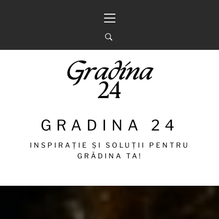
Sari
Meniu
la
principal
conținut
GRADINA 24
INSPIRAȚIE ȘI SOLUȚII PENTRU
GRĂDINA TA!