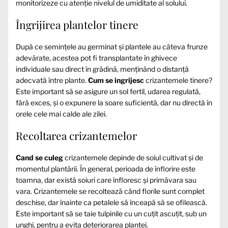
monitorizeze cu atenție nivelul de umiditate al solului.
Îngrijirea plantelor tinere
După ce semințele au germinat și plantele au câteva frunze
adevărate, acestea pot fi transplantate în ghivece
individuale sau direct în grădină, menținând o distanță
adecvată între plante.
Cum se ingrijesc
crizantemele tinere?
Este important să se asigure un sol fertil, udarea regulată,
fără exces, și o expunere la soare suficientă, dar nu directă în
orele cele mai calde ale zilei.
Recoltarea crizantemelor
Cand se culeg
crizantemele depinde de soiul cultivat și de
momentul plantării. În general, perioada de înflorire este
toamna, dar există soiuri care înfloresc și primăvara sau
vara. Crizantemele se recoltează când florile sunt complet
deschise, dar înainte ca petalele să înceapă să se ofilească.
Este important să se taie tulpinile cu un cuțit ascuțit, sub un
unghi, pentru a evita deteriorarea plantei.