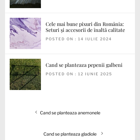
Cele mai bune pixuri din România:
Seturi și accesorii de înaltă calitate
POSTED ON : 14 IULIE 2024
Cand se planteaza pepenii galbeni
POSTED ON : 12 IUNIE 2025
Navigare
Articolul
Cand se planteaza anemonele
în
anterior:
articole
Articolul
Cand se planteaza gladiole