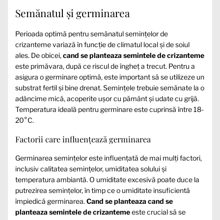
Semănatul și germinarea
Perioada optimă pentru semănatul semințelor de
crizanteme variază în funcție de climatul local și de soiul
ales. De obicei,
cand se planteaza semintele de crizanteme
este primăvara, după ce riscul de îngheț a trecut. Pentru a
asigura o germinare optimă, este important să se utilizeze un
substrat fertil și bine drenat. Semințele trebuie semănate la o
adâncime mică, acoperite ușor cu pământ și udate cu grijă.
Temperatura ideală pentru germinare este cuprinsă între 18-
20°C.
Factorii care influențează germinarea
Germinarea semințelor este influențată de mai mulți factori,
inclusiv calitatea semințelor, umiditatea solului și
temperatura ambiantă. O umiditate excesivă poate duce la
putrezirea semințelor, în timp ce o umiditate insuficientă
împiedică germinarea.
Cand se planteaza cand se
planteaza semintele de crizanteme
este crucial să se