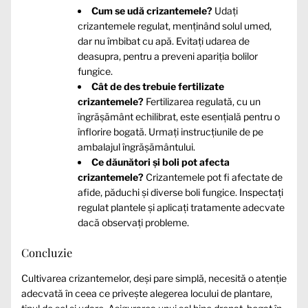
Cum se udă crizantemele?
Udați
crizantemele regulat, menținând solul umed,
dar nu îmbibat cu apă. Evitați udarea de
deasupra, pentru a preveni apariția bolilor
fungice.
Cât de des trebuie fertilizate
crizantemele?
Fertilizarea regulată, cu un
îngrășământ echilibrat, este esențială pentru o
înflorire bogată. Urmați instrucțiunile de pe
ambalajul îngrășământului.
Ce dăunători și boli pot afecta
crizantemele?
Crizantemele pot fi afectate de
afide, păduchi și diverse boli fungice. Inspectați
regulat plantele și aplicați tratamente adecvate
dacă observați probleme.
Concluzie
Cultivarea crizantemelor, deși pare simplă, necesită o atenție
adecvată în ceea ce privește alegerea locului de plantare,