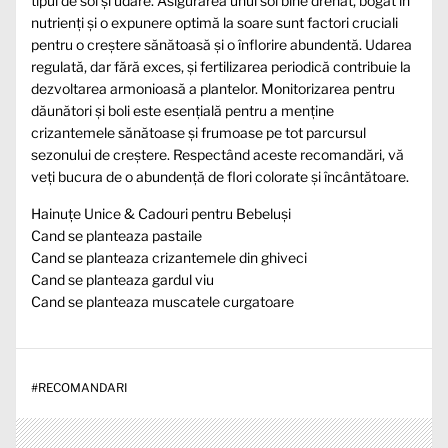
tipul de sol și udare. Asigurarea unui sol bine drenat, bogat în
nutrienți și o expunere optimă la soare sunt factori cruciali
pentru o creștere sănătoasă și o înflorire abundentă. Udarea
regulată, dar fără exces, și fertilizarea periodică contribuie la
dezvoltarea armonioasă a plantelor. Monitorizarea pentru
dăunători și boli este esențială pentru a menține
crizantemele sănătoase și frumoase pe tot parcursul
sezonului de creștere. Respectând aceste recomandări, vă
veți bucura de o abundență de flori colorate și încântătoare.
Hainuțe Unice & Cadouri pentru Bebeluși
Cand se planteaza pastaile
Cand se planteaza crizantemele din ghiveci
Cand se planteaza gardul viu
Cand se planteaza muscatele curgatoare
#
RECOMANDARI