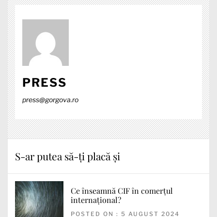
PRESS
press@gorgova.ro
S-ar putea să-ți placă și
Ce înseamnă CIF în comerțul
internațional?
POSTED ON : 5 AUGUST 2024