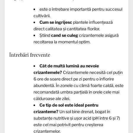
este o întrebare importantă pentru succesul
cultivării.
Cum se ingrijesc
plantele influențează
direct calitatea și cantitatea florilor.
Știind
cand se culeg
crizantemele asigură
recoltarea la momentul optim.
Întrebări frecvente
Cât de multă lumină au nevoie
crizantemele?
Crizantemele necesită cel puțin
6 ore de soare direct pe zi pentru o înflorire
abundentă. În zonele cu climă foarte caldă, este
recomandată umbra parțială în orele cele mai
călduroase ale zilei.
Ce tip de sol este ideal pentru
crizanteme?
Un sol bine drenat, bogat în
substanțe nutritive și ușor acid (pH între 6 și 7)
este cel mai potrivit pentru creșterea
crizantemelor.