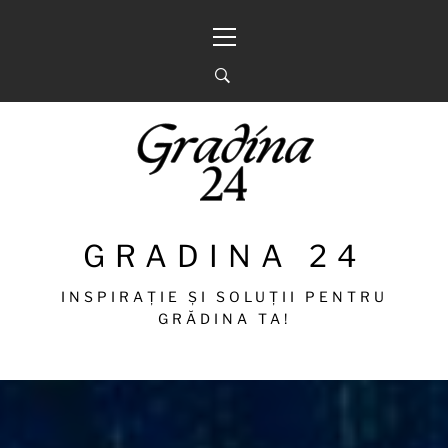
Sari
Meniu
la
principal
conținut
GRADINA 24
INSPIRAȚIE ȘI SOLUȚII PENTRU
GRĂDINA TA!