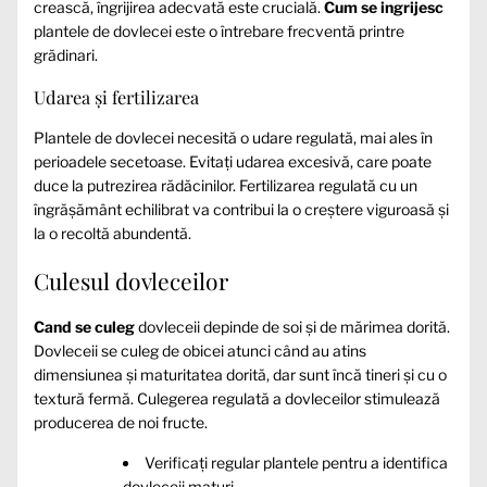
crească, îngrijirea adecvată este crucială.
Cum se ingrijesc
plantele de dovlecei este o întrebare frecventă printre
grădinari.
Udarea și fertilizarea
Plantele de dovlecei necesită o udare regulată, mai ales în
perioadele secetoase. Evitați udarea excesivă, care poate
duce la putrezirea rădăcinilor. Fertilizarea regulată cu un
îngrășământ echilibrat va contribui la o creștere viguroasă și
la o recoltă abundentă.
Culesul dovleceilor
Cand se culeg
dovleceii depinde de soi și de mărimea dorită.
Dovleceii se culeg de obicei atunci când au atins
dimensiunea și maturitatea dorită, dar sunt încă tineri și cu o
textură fermă. Culegerea regulată a dovleceilor stimulează
producerea de noi fructe.
Verificați regular plantele pentru a identifica
dovleceii maturi.