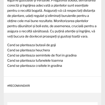
legume gustoase și versatile. Pregătirea solului, semănarea
corectă și îngrijirea adecvată a plantelor sunt esențiale
pentru o recoltă bogată. Asigurați-vă că respectați distanța
de plantare, udați regulat și eliminați buruienile pentru a
obține cele mai bune rezultate. Monitorizarea plantelor
pentru dăunători și boli este, de asemenea, crucială pentru a
asigura o recoltă sănătoasă. Cu puțină atenție și îngrijire, vă
veți bucura de dovlecei proaspeți și gustoși toată vara.
Cand se planteaza butasii de goji
Cand se planteaza heuchera
Cand se planteaza semintele de flori in gradina
Cand se planteaza tufanelele toamna
Cand se planteaza craitele in gradina
#
RECOMANDARI