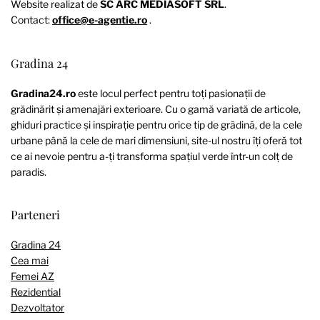
Website realizat de
SC ARC MEDIASOFT SRL
.
Contact:
office@e-agentie.ro
.
Gradina 24
Gradina24.ro
este locul perfect pentru toți pasionații de
grădinărit și amenajări exterioare. Cu o gamă variată de articole,
ghiduri practice și inspirație pentru orice tip de grădină, de la cele
urbane până la cele de mari dimensiuni, site-ul nostru îți oferă tot
ce ai nevoie pentru a-ți transforma spațiul verde într-un colț de
paradis.
Parteneri
Gradina 24
Cea mai
Femei AZ
Rezidential
Dezvoltator