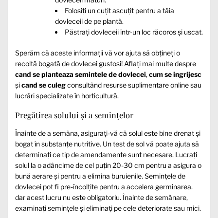
Folosiți un cuțit ascuțit pentru a tăia
dovleceii de pe plantă.
Păstrați dovleceii într-un loc răcoros și uscat.
Sperăm că aceste informații vă vor ajuta să obțineți o
recoltă bogată de dovlecei gustoși! Aflați mai multe despre
cand se planteaza semintele de dovlecei
,
cum se ingrijesc
și
cand se culeg
consultând resurse suplimentare online sau
lucrări specializate în horticultură.
Pregătirea solului și a semințelor
Înainte de a semăna, asigurați-vă că solul este bine drenat și
bogat în substanțe nutritive. Un test de sol vă poate ajuta să
determinați ce tip de amendamente sunt necesare. Lucrați
solul la o adâncime de cel puțin 20-30 cm pentru a asigura o
bună aerare și pentru a elimina buruienile. Semințele de
dovlecei pot fi pre-încolțite pentru a accelera germinarea,
dar acest lucru nu este obligatoriu. Înainte de semănare,
examinați semințele și eliminați pe cele deteriorate sau mici.