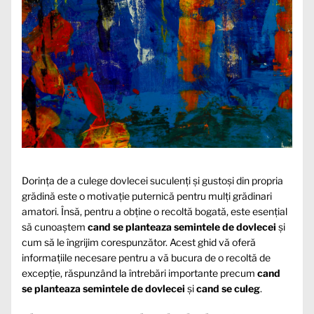
Dorința de a culege dovlecei suculenți și gustoși din propria
grădină este o motivație puternică pentru mulți grădinari
amatori. Însă, pentru a obține o recoltă bogată, este esențial
să cunoaștem
cand se planteaza semintele de dovlecei
și
cum să le îngrijim corespunzător. Acest ghid vă oferă
informațiile necesare pentru a vă bucura de o recoltă de
excepție, răspunzând la întrebări importante precum
cand
se planteaza semintele de dovlecei
și
cand se culeg
.