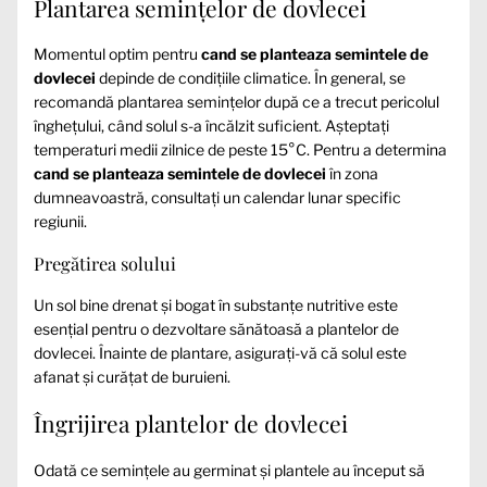
Plantarea semințelor de dovlecei
Momentul optim pentru
cand se planteaza semintele de
dovlecei
depinde de condițiile climatice. În general, se
recomandă plantarea semințelor după ce a trecut pericolul
înghețului, când solul s-a încălzit suficient. Așteptați
temperaturi medii zilnice de peste 15°C. Pentru a determina
cand se planteaza semintele de dovlecei
în zona
dumneavoastră, consultați un calendar lunar specific
regiunii.
Pregătirea solului
Un sol bine drenat și bogat în substanțe nutritive este
esențial pentru o dezvoltare sănătoasă a plantelor de
dovlecei. Înainte de plantare, asigurați-vă că solul este
afanat și curățat de buruieni.
Îngrijirea plantelor de dovlecei
Odată ce semințele au germinat și plantele au început să