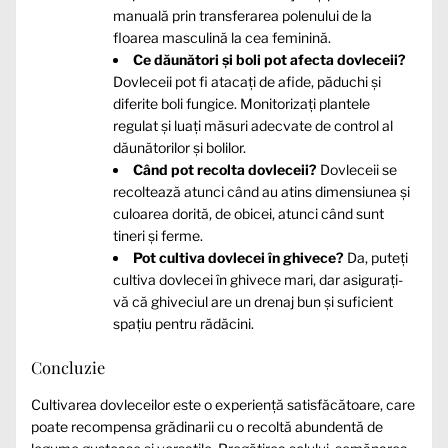
manuală prin transferarea polenului de la
floarea masculină la cea feminină.
Ce dăunători și boli pot afecta dovleceii?
Dovleceii pot fi atacați de afide, păduchi și
diferite boli fungice. Monitorizați plantele
regulat și luați măsuri adecvate de control al
dăunătorilor și bolilor.
Când pot recolta dovleceii?
Dovleceii se
recoltează atunci când au atins dimensiunea și
culoarea dorită, de obicei, atunci când sunt
tineri și ferme.
Pot cultiva dovlecei în ghivece?
Da, puteți
cultiva dovlecei în ghivece mari, dar asigurați-
vă că ghiveciul are un drenaj bun și suficient
spațiu pentru rădăcini.
Concluzie
Cultivarea dovleceilor este o experiență satisfăcătoare, care
poate recompensa grădinarii cu o recoltă abundentă de