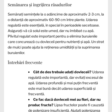
Semănarea și îngrijirea răsadurilor
Semănați semințele la o adâncime de aproximativ 2-3 cm, la
o distanță de aproximativ 60-90 cm între plante. Udarea
regulată este esențială, în special în perioadele secetoase.
Asigurați-vă că solul este umed, dar nu îmbibat cu apă.
Plivitul regulat este important pentru a elimina buruienile
care concurează cu dovleceii pentru nutrienți și apă. Un strat
de mulci poate ajuta la reținerea umidității și la suprimarea
buruienilor.
Întrebări frecvente
Cât de des trebuie udați dovleceii?
Udarea
regulată este importantă, dar evitați excesul de
apă. Udarea profundă și mai puțin frecventă
este mai bună decât udarea superficială și
frecventă.
Ce fac dacă dovleceii mei au flori, dar nu
produc fructe?
Lipsa fructelor poate fi cauzată
de polenizare insuficientă. Ajutați polenizarea