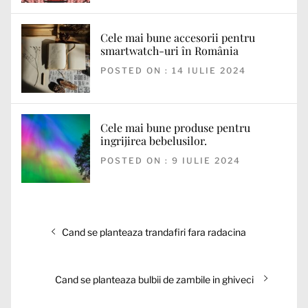
Cele mai bune accesorii pentru
smartwatch-uri în România
POSTED ON : 14 IULIE 2024
Cele mai bune produse pentru
ingrijirea bebelusilor.
POSTED ON : 9 IULIE 2024
Navigare
Articolul
Cand se planteaza trandafiri fara radacina
în
anterior:
articole
Articolul
Cand se planteaza bulbii de zambile in ghiveci
următor: