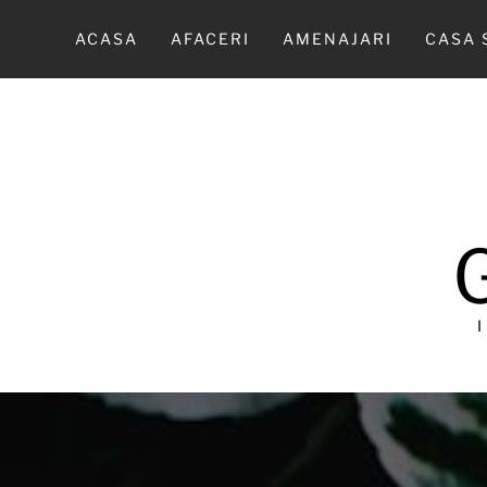
Sari
la
ACASA
AFACERI
AMENAJARI
CASA 
conținut