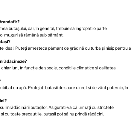
trandafir?
 butașului, dar, în general, trebuie să îngropați o parte
n doi muguri să rămână sub pământ.
utași?
ste ideal. Puteți amesteca pământ de grădină cu turbă și nisip pentru a
 înrădăcineze?
ar luni, în funcție de specie, condițiile climatice și calitatea
?
bibat cu apă. Protejați butașii de soare direct și de vânt puternic, în
ini?
ul înrădăcinării butașilor. Asigurați-vă că urmați cu strictețe
r și cu toate precauțiile, butașii pot să nu prindă rădăcini.