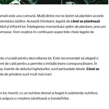
rfumati este una comună. Mulți dintre noi ne dorim să plantăm aceste
terialului săditor. Această întrebare, legată de
când se plantează
ării și înfloririi lor. Înțelegerea momentului optim de plantare, precum
i frumoase. Vom explora în continuare aspectele cheie legate de
te crucială pentru dezvoltarea lor. Este recomandat să alegeți o
ient de cald pentru a permite o înrădăcinare corespunzătoare. În
a, înainte de debutul înghețurilor, sunt perioadele ideale.
Când se
le de prindere sunt mult mai mari.
n loc însorit, cu un sol bine drenat și bogat în substanțe nutritive.
asigura o creștere sănătoasă a trandafirilor.