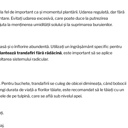
la fel de important ca și momentul plantării. Udarea regulată, dar fără
ntare. Evitați udarea excesivă, care poate duce la putrezirea
ajuta la menținerea umidității solului și la suprimarea buruienilor.
asă și o înflorire abundentă. Utilizați un îngrășământ specific pentru
lantează trandafiri fără rădăcină
, este important să se aplice
oltarea sistemului radicular.
i. Pentru buchete, trandafirii se culeg de obicei dimineața, când bobocii
ngi durata de viață a florilor tăiate, este recomandat să le tăiați cu un
ele de pe tulpină, care se află sub nivelul apei.
ți.
aj.