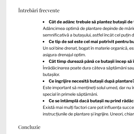
Întrebări frecvente
Cât de adânc trebuie să plantez butașii de 
Adâncimea optimă de plantare depinde de mărimea
semnificativă a butașului, astfel încât cel puți
Ce tip de sol este cel mai potrivit pentru b
Un sol bine drenat, bogat în materie organică, e
asigura drenajul optim.
Cât timp durează până ce butașii încep să
Înrădăcinarea poate dura câteva săptămâni sau chi
butașilor.
Ce îngrijire necesită butașii după plantare
Este important să mențineți solul umed, dar nu îm
special în primele săptămâni.
Ce se întâmplă dacă butașii nu prind rădăc
Există mai mulți factori care pot influența succes
instrucțiunile de plantare și îngrijire. Uneori, chia
Concluzie