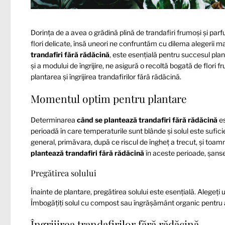
Dorința de a avea o grădină plină de trandafiri frumoși și pa
flori delicate, însă uneori ne confruntăm cu dilema alegerii ma
trandafiri fără rădăcină
, este esențială pentru succesul plant
și a modului de îngrijire, ne asigură o recoltă bogată de flor
plantarea și îngrijirea trandafirilor fără rădăcină.
Momentul optim pentru plantare
Determinarea
când se plantează trandafiri fără rădăcină
es
perioadă în care temperaturile sunt blânde și solul este sufic
general, primăvara, după ce riscul de îngheț a trecut, și toamn
plantează trandafiri fără rădăcină
în aceste perioade, șanse
Pregătirea solului
Înainte de plantare, pregătirea solului este esențială. Alegeți u
Îmbogățiți solul cu compost sau îngrășământ organic pentru a 
Îngrijirea trandafirilor fără rădăcină