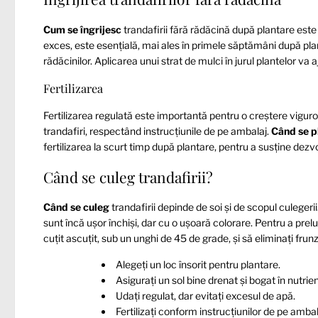
Cum se îngrijesc
trandafirii fără rădăcină după plantare este 
exces, este esențială, mai ales în primele săptămâni după pla
rădăcinilor. Aplicarea unui strat de mulci în jurul plantelor va 
Fertilizarea
Fertilizarea regulată este importantă pentru o creștere viguro
trandafiri, respectând instrucțiunile de pe ambalaj.
Când se p
fertilizarea la scurt timp după plantare, pentru a susține dezv
Când se culeg trandafirii?
Când se culeg
trandafirii depinde de soi și de scopul culegeri
sunt încă ușor închiși, dar cu o ușoară colorare. Pentru a prelu
cuțit ascuțit, sub un unghi de 45 de grade, și să eliminați frunz
Alegeți un loc însorit pentru plantare.
Asigurați un sol bine drenat și bogat în nutrien
Udați regulat, dar evitați excesul de apă.
Fertilizați conform instrucțiunilor de pe ambal