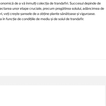
economică de a vă înmulți colecția de trandafiri. Succesul depinde de
spectarea unor etape cruciale, precum pregătirea solului, adâncimea de
uri, veți crește șansele de a obține plante sănătoase și viguroase.
 în funcție de condițiile de mediu și de soiul de trandafir.