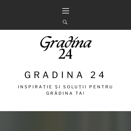
Sari
Meniu
la
principal
conținut
GRADINA 24
INSPIRAȚIE ȘI SOLUȚII PENTRU
GRĂDINA TA!