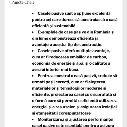
5 Puncte Cheie
Casele pasive sunt o opțiune excelentă
pentru cei care doresc să construiască o casă
eficientă și sustenabilă
.
Exemplele de case pasive din România și
din lume demonstrează eficiența și
avantajele acestui tip de construcție
.
Casele pasive oferă multiple avantaje,
cum ar fi reducerea emisiilor de carbon,
economia de energie și apă, și o calitate a
aerului interior mai bună
.
Pentru a construi o casă pasivă, trebuie să
urmați pașii corecți, cum ar fi alegerea
materialelor și tehnologiilor moderne și
eficiente, proiectarea casei cu o suprafață și
o formă care să permită o eficientă utilizare a
energiei și a resurselor, și asigurarea izolației
și etanșeității corespunzătoare
.
Monitorizarea și ajustarea performanței
casei pasive este esențială pentru a asigura