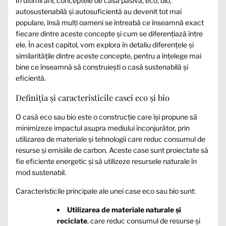
În ultimii ani, conceptele de casă pasivă, eco, bio,
autosustenabilă și autosuficientă au devenit tot mai
populare, însă mulți oameni se întreabă ce înseamnă exact
fiecare dintre aceste concepte și cum se diferențiază între
ele. În acest capitol, vom explora în detaliu diferențele și
similaritățile dintre aceste concepte, pentru a înțelege mai
bine ce înseamnă să construiești o casă sustenabilă și
eficientă.
Definiția și caracteristicile casei eco și bio
O casă eco sau bio este o construcție care își propune să
minimizeze impactul asupra mediului înconjurător, prin
utilizarea de materiale și tehnologii care reduc consumul de
resurse și emisiile de carbon. Aceste case sunt proiectate să
fie eficiente energetic și să utilizeze resursele naturale în
mod sustenabil.
Caracteristicile principale ale unei case eco sau bio sunt:
Utilizarea de materiale naturale și
reciclate
, care reduc consumul de resurse și