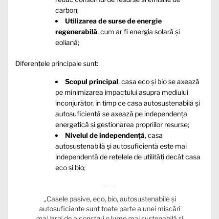
carbon;
Utilizarea de surse de energie
regenerabilă
, cum ar fi energia solară și
eoliană;
Diferențele principale sunt:
Scopul principal
, casa eco și bio se axează
pe minimizarea impactului asupra mediului
înconjurător, în timp ce casa autosustenabilă și
autosuficientă se axează pe independența
energetică și gestionarea propriilor resurse;
Nivelul de independență
, casa
autosustenabilă și autosuficientă este mai
independentă de rețelele de utilități decât casa
eco și bio;
„Casele pasive, eco, bio, autosustenabile și
autosuficiente sunt toate parte a unei mișcări
mai largi de a construi o lume mai sustenabilă și