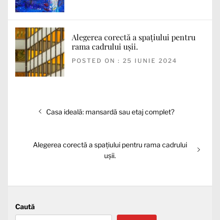
Alegerea corectă a spațiului pentru
rama cadrului ușii.
POSTED ON : 25 IUNIE 2024
Navigare
Articolul
Casa ideală: mansardă sau etaj complet?
în
anterior:
articole
Articolul
Alegerea corectă a spațiului pentru rama cadrului
următor:
ușii.
Caută