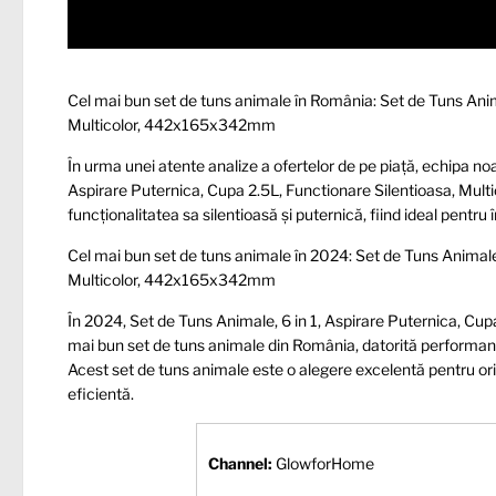
Cel mai bun set de tuns animale în România: Set de Tuns Anima
Multicolor, 442x165x342mm
În urma unei atente analize a ofertelor de pe piață, echipa no
Aspirare Puternica, Cupa 2.5L, Functionare Silentioasa, Mu
funcționalitatea sa silentioasă și puternică, fiind ideal pentru
Cel mai bun set de tuns animale în 2024: Set de Tuns Animale,
Multicolor, 442x165x342mm
În 2024, Set de Tuns Animale, 6 in 1, Aspirare Puternica, C
mai bun set de tuns animale din România, datorită performanțe
Acest set de tuns animale este o alegere excelentă pentru or
eficientă.
Channel:
GlowforHome