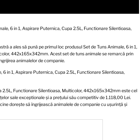
le, 6 in 1, Aspirare Puternica, Cupa 2.5L, Functionare Silentioasa,
astră a ales să pună pe primul loc produsul Set de Tuns Animale, 6 in 1,
lticolor, 442x165x342mm. Acest set de tuns animale se remarcă prin
 îngrijirea animalelor de companie.
 6 in 1, Aspirare Puternica, Cupa 2.5L, Functionare Silentioasa,
upa 2.5L, Functionare Silentioasa, Multicolor, 442x165x342mm este cel
lor sale exceptionale și a prețului său competitiv de 1.118,00 Lei.
icine dorește să îngrijească animalele de companie cu ușurință și