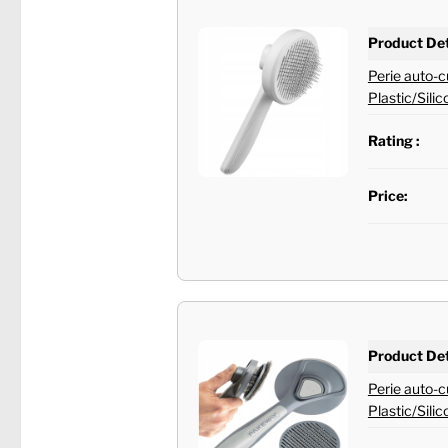
Product Det
Perie auto-
Plastic/Silic
Rating :
Price:
Product Det
Perie auto-c
Plastic/Silic