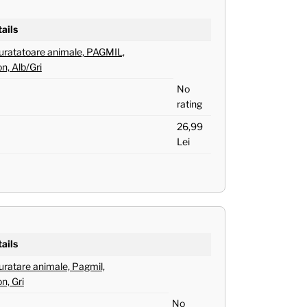
ails
curatatoare animale, PAGMIL,
on, Alb/Gri
No
rating
26,99
Lei
ails
uratare animale, Pagmil,
on, Gri
No