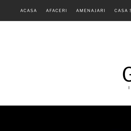
Sari
la
ACASA
AFACERI
AMENAJARI
CASA 
conținut