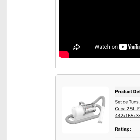
Product Det
Set de Tuns 
Cupa 2.5L, F
442x165x
Rating :