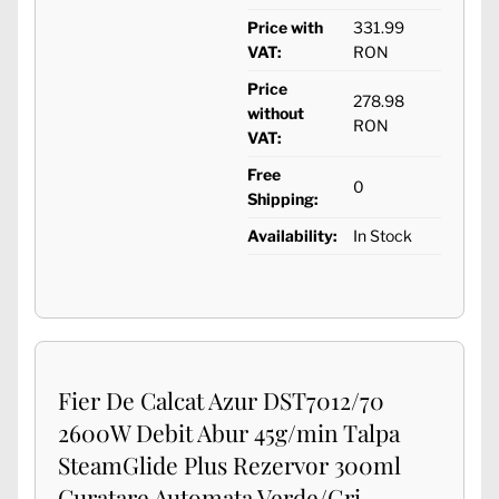
Price with
331.99
VAT:
RON
Price
278.98
without
RON
VAT:
Free
0
Shipping:
Availability:
In Stock
Fier De Calcat Azur DST7012/70
2600W Debit Abur 45g/min Talpa
SteamGlide Plus Rezervor 300ml
Curatare Automata Verde/Gri