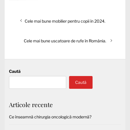
Navigare
Articolul
Cele mai bune mobilier pentru copii în 2024.
în
anterior:
articole
Articolul
Cele mai bune uscatoare de rufe în România.
următor:
Caută
Caută
Articole recente
Ce înseamnă chirurgia oncologică modernă?