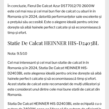
În concluzie, Fierul De Calcat Azur DST7012/70 2600W
este cel mai nou și cel mai bun fier de calcat cu aburi în în
Romania și în 2024, datorită performanțelor sale excelente și
a prețului său accesibil. Este o alegere ideală pentru oricine
dorește să aibă hainele perfect calcate și să economisească
timp și efort.
Statie De Calcat HEINNER HIS-D2403BL
Nota: 9.5/10
Cel mai interesant și cel mai bun statie de calcat în în
Romania și în 2024, Statia De Calcat HEINNER HIS-
D2403BL este alegerea ideală pentru oricine dorește să aibă
hainele perfect calcate și să economisească timp și efort.
Acest statie de calcat este recomandat de mulți utilizatori și
este considerat unul dintre cele mai bune statii de calcat din
Romania.
Statia De Calcat HEINNER HIS-D2403BL este echipată cu o
putere de 2400W, ceea ce îl face să fie extrem de eficient în