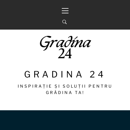
Sari
Meniu
la
principal
conținut
GRADINA 24
INSPIRAȚIE ȘI SOLUȚII PENTRU
GRĂDINA TA!