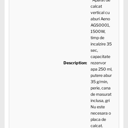
calcat
vertical cu
aburi Aeno
AGS0001,
1500W,
timp de
incalzire 35
sec,
capacitate
Description:
rezervor
apa 250 ml,
putere abur
35 g/min,
perie, cana
de masurat
inclusa, gri
Nu este
necesara o
placa de
calcat.