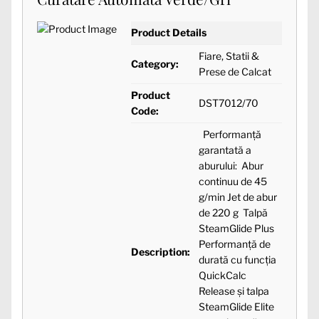
Product Details
Fiare, Statii &
Category:
Prese de Calcat
Product
DST7012/70
Code:
Performanţă
garantată a
aburului: Abur
continuu de 45
g/min Jet de abur
de 220 g Talpă
SteamGlide Plus
Performanţă de
Description:
durată cu funcţia
QuickCalc
Release şi talpa
SteamGlide Elite