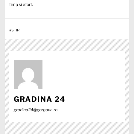
timp și efort.
#
STIRI
GRADINA 24
gradina24@gorgova.ro