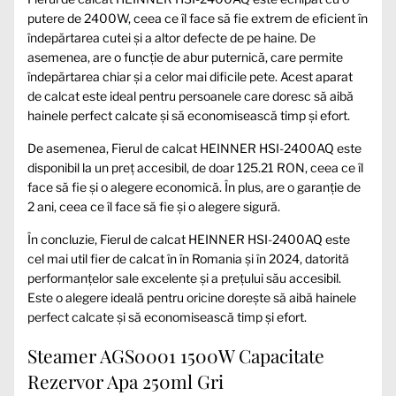
putere de 2400W, ceea ce îl face să fie extrem de eficient în
îndepărtarea cutei și a altor defecte de pe haine. De
asemenea, are o funcție de abur puternică, care permite
îndepărtarea chiar și a celor mai dificile pete. Acest aparat
de calcat este ideal pentru persoanele care doresc să aibă
hainele perfect calcate și să economisească timp și efort.
De asemenea, Fierul de calcat HEINNER HSI-2400AQ este
disponibil la un preț accesibil, de doar 125.21 RON, ceea ce îl
face să fie și o alegere economică. În plus, are o garanție de
2 ani, ceea ce îl face să fie și o alegere sigură.
În concluzie, Fierul de calcat HEINNER HSI-2400AQ este
cel mai util fier de calcat în în Romania și în 2024, datorită
performanțelor sale excelente și a prețului său accesibil.
Este o alegere ideală pentru oricine dorește să aibă hainele
perfect calcate și să economisească timp și efort.
Steamer AGS0001 1500W Capacitate
Rezervor Apa 250ml Gri