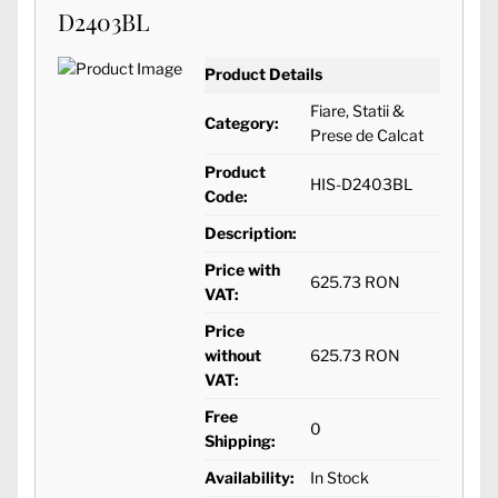
D2403BL
Product Details
Fiare, Statii &
Category:
Prese de Calcat
Product
HIS-D2403BL
Code:
Description:
Price with
625.73 RON
VAT:
Price
without
625.73 RON
VAT:
Free
0
Shipping:
Availability:
In Stock