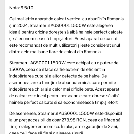
Nota: 9.5/10
Cel mai ieftin aparat de calcat vertical cu aburi în în Romania
și în 2024, Steamerul AGS0001 1500W este alegerea
ideală pentru oricine dorește să aibă hainele perfect calcate
și să economisească timp și efort. Acest aparat de calcat
este recomandat de mulți utilizatori și este considerat unul
dintre cele mai bune fiare de calcat din Romania.
Steamerul AGS0001 1500W este echipat cu o putere de
1500W, ceea ce îl face să fie extrem de eficient în
îndepărtarea cutei și a altor defecte de pe haine. De
asemenea, are o funcție de abur puternică, care permite
îndepărtarea chiar și a celor mai dificile pete. Acest aparat
de calcat este ideal pentru persoanele care doresc să aibă
hainele perfect calcate și să economisească timp și efort.
De asemenea, Steamerul AGS0001 1500W este disponibil
la un preț accesibil, de doar 278.98 RON, ceea ce îl face să
fie și o alegere economică. În plus, are o garanție de 2 ani,
ceea ce îl face să fie și o alegere sigură.