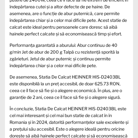
îndepărtarea cutei și a altor defecte de pe haine. De
asemenea, are o funcție de abur puternică, care permite
îndepărtarea chiar și a celor mai dificile pete. Acest statie de
calcat este ideal pentru persoanele care doresc să aibă
hainele perfect calcate și să economisească timp și efort.
Performanța garantată a aburului: Abur continuu de 40
g/min Jet de abur de 200 g Talpă cu rezistență sporită la
zgârieturi. Jetul de abur puternic și continuu permite
îndepărtarea chiar și a celor mai dificile pete.
De asemenea, Statia De Calcat HEINNER HIS-D2403BL
este disponibilă la un preț accesibil, de doar 625.73 RON,
ceea ce îl face să fie și o alegere economică. În plus, are o
garanție de 2 ani, ceea ce îl face să fie și o alegere sigură.
În concluzie, Statia De Calcat HEINNER HIS-D2403BL este
cel mai interesant și cel mai bun statie de calcat în în
Romania și în 2024, datorită performanțelor sale excelente și
a prețului său accesibil. Este o alegere ideală pentru oricine
dorește să aibă hainele perfect calcate și să economisească