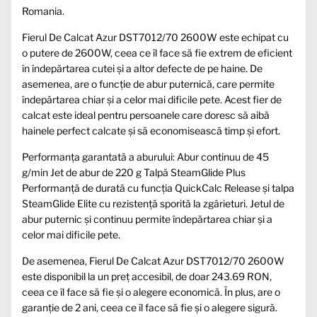
Romania.
Fierul De Calcat Azur DST7012/70 2600W este echipat cu
o putere de 2600W, ceea ce îl face să fie extrem de eficient
în îndepărtarea cutei și a altor defecte de pe haine. De
asemenea, are o funcție de abur puternică, care permite
îndepărtarea chiar și a celor mai dificile pete. Acest fier de
calcat este ideal pentru persoanele care doresc să aibă
hainele perfect calcate și să economisească timp și efort.
Performanța garantată a aburului: Abur continuu de 45
g/min Jet de abur de 220 g Talpă SteamGlide Plus
Performanță de durată cu funcția QuickCalc Release și talpa
SteamGlide Elite cu rezistență sporită la zgârieturi. Jetul de
abur puternic și continuu permite îndepărtarea chiar și a
celor mai dificile pete.
De asemenea, Fierul De Calcat Azur DST7012/70 2600W
este disponibil la un preț accesibil, de doar 243.69 RON,
ceea ce îl face să fie și o alegere economică. În plus, are o
garanție de 2 ani, ceea ce îl face să fie și o alegere sigură.