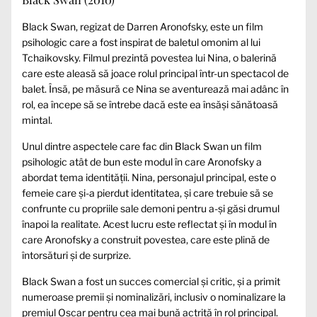
Black Swan, regizat de Darren Aronofsky, este un film
psihologic care a fost inspirat de baletul omonim al lui
Tchaikovsky. Filmul prezintă povestea lui Nina, o balerină
care este aleasă să joace rolul principal într-un spectacol de
balet. Însă, pe măsură ce Nina se aventurează mai adânc în
rol, ea începe să se întrebe dacă este ea însăși sănătoasă
mintal.
Unul dintre aspectele care fac din Black Swan un film
psihologic atât de bun este modul în care Aronofsky a
abordat tema identității. Nina, personajul principal, este o
femeie care și-a pierdut identitatea, și care trebuie să se
confrunte cu propriile sale demoni pentru a-și găsi drumul
înapoi la realitate. Acest lucru este reflectat și în modul în
care Aronofsky a construit povestea, care este plină de
întorsături și de surprize.
Black Swan a fost un succes comercial și critic, și a primit
numeroase premii și nominalizări, inclusiv o nominalizare la
premiul Oscar pentru cea mai bună actriță în rol principal.