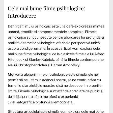
Cele mai bune filme psihologice:
Introducere
Definiția filmului psihologic este una care explorează mintea
umană, emoțiile și comportamentele complexe. Filmele
psihologice sunt cunoscute pentru abordarea lor profundă și
realistă a temelor psihologice, oferind o perspectivă unică
asupra condiției umane. În acest articol, vom explora cele
mai bune filme psihologice, de la clasicele filme ale lui Alfred
Hitchcock și Stanley Kubrick, până la filmele contemporane
ale lui Christopher Nolan și Darren Aronofsky.
Motivația alegerii filmelor psihologice este simplă: ele ne
permit să ne uităm în adâncul nostru, să ne confruntăm cu
temerile și anxietățile noastre și să ne descoperim propriile
limite. Filmele psihologice sunt atât de apreciate de public și
de critici pentru că ele ne oferă o experiență
cinematografică profundă și emoțională.
Structura articolului este simplă: vom explora cele mai bune