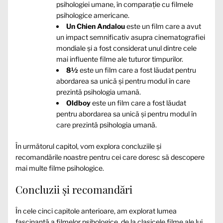
psihologiei umane, în comparație cu filmele
psihologice americane.
Un Chien Andalou
este un film care a avut
un impact semnificativ asupra cinematografiei
mondiale și a fost considerat unul dintre cele
mai influente filme ale tuturor timpurilor.
8½
este un film care a fost lăudat pentru
abordarea sa unică și pentru modul în care
prezintă psihologia umană.
Oldboy
este un film care a fost lăudat
pentru abordarea sa unică și pentru modul în
care prezintă psihologia umană.
În următorul capitol, vom explora concluziile și
recomandările noastre pentru cei care doresc să descopere
mai multe filme psihologice.
Concluzii și recomandări
În cele cinci capitole anterioare, am explorat lumea
fascinantă a filmelor psihologice, de la clasicele filme ale lui