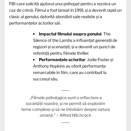
FBI care solicită ajutorul unui psihopat pentru a rezolva un
caz de crimă. Filmul a fost lansat în 1991 și a devenit rapid un
clasic al genului, datorită abordării sale realiste și a
performanțelor actorilor săi.
Impactul filmului asupra genului
: The
Silence of the Lambs a influențat generații de
regizori și scenariști, și a devenit un punct de
referință pentru filmele thriller.
Performanțele actorilor
: Jodie Foster și
Anthony Hopkins au oferit performanțe
remarcabile în film, care au contribuit la
succesul său.
„Filmele psihologice sunt o reflectare a
societății noastre, și ne permit să explorăm
teme complexe și să ne întrebăm despre natura
umană.” – Alfred Hitchcock