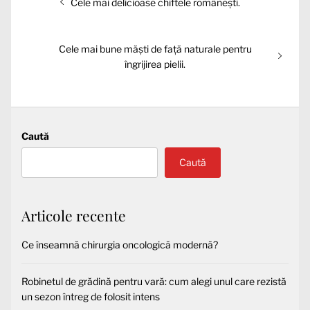
Articolul
Cele mai delicioase chiftele românești.
în
anterior:
articole
Articolul
Cele mai bune măști de față naturale pentru
următor:
îngrijirea pielii.
Caută
Caută
Articole recente
Ce înseamnă chirurgia oncologică modernă?
Robinetul de grădină pentru vară: cum alegi unul care rezistă
un sezon întreg de folosit intens