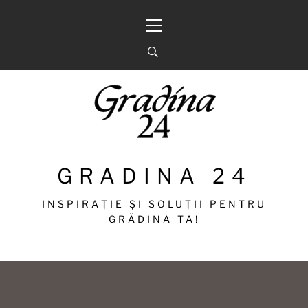
Sari
Meniu
la
principal
conținut
GRADINA 24
INSPIRAȚIE ȘI SOLUȚII PENTRU
GRĂDINA TA!