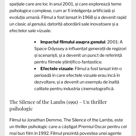
spațiale care are loc în anul 2001, și care explorează teme
psihologice complexe, cum ar fi inteligența artificială și
evoluția umană. Filmul a fost lansat în 1968 și a devenit rapid
un clasic al genului, datorită abordării sale inovatoare și a
efectelor sale vizuale.
Impactul filmului asupra genului
: 2001: A
Space Odyssey a influențat generații de regizori
și scenariști, și a devenit un punct de referință
pentru filmele științifico-fantastice.
Efectele vizuale
: Filmul a fost lansat într-o
perioadă în care efectele vizuale erau încă în
dezvoltare, și a devenit un exemplu de înaltă
calitate pentru industria cinematografică.
The Silence of the Lambs (1991) – Un thriller
psihologic
Filmul lui Jonathan Demme, The Silence of the Lambs, este
un thriller psihologic care a câștigat Premiul Oscar pentru cel
mai bun film în 1992. Filmul prezintă povestea unei agente