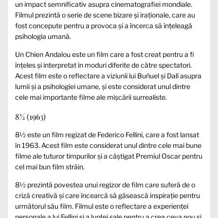
un impact semnificativ asupra cinematografiei mondiale.
Filmul prezintă o serie de scene bizare și iraționale, care au
fost concepute pentru a provoca și a încerca să înțeleagă
psihologia umană.
Un Chien Andalou este un film care a fost creat pentru a fi
înțeles și interpretat în moduri diferite de către spectatori.
Acest film este o reflectare a viziunii lui Buñuel și Dalí asupra
lumii și a psihologiei umane, și este considerat unul dintre
cele mai importante filme ale mișcării surrealiste.
8½ (1963)
8½ este un film regizat de Federico Fellini, care a fost lansat
în 1963. Acest film este considerat unul dintre cele mai bune
filme ale tuturor timpurilor și a câștigat Premiul Oscar pentru
cel mai bun film străin.
8½ prezintă povestea unui regizor de film care suferă de o
criză creativă și care încearcă să găsească inspirație pentru
următorul său film. Filmul este o reflectare a experienței
personale a lui Fellini și a luptei sale pentru a crea ceva nou și