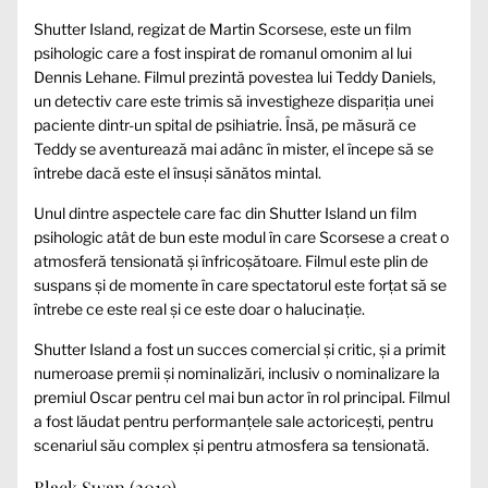
Shutter Island, regizat de Martin Scorsese, este un film
psihologic care a fost inspirat de romanul omonim al lui
Dennis Lehane. Filmul prezintă povestea lui Teddy Daniels,
un detectiv care este trimis să investigheze dispariția unei
paciente dintr-un spital de psihiatrie. Însă, pe măsură ce
Teddy se aventurează mai adânc în mister, el începe să se
întrebe dacă este el însuși sănătos mintal.
Unul dintre aspectele care fac din Shutter Island un film
psihologic atât de bun este modul în care Scorsese a creat o
atmosferă tensionată și înfricoșătoare. Filmul este plin de
suspans și de momente în care spectatorul este forțat să se
întrebe ce este real și ce este doar o halucinație.
Shutter Island a fost un succes comercial și critic, și a primit
numeroase premii și nominalizări, inclusiv o nominalizare la
premiul Oscar pentru cel mai bun actor în rol principal. Filmul
a fost lăudat pentru performanțele sale actoricești, pentru
scenariul său complex și pentru atmosfera sa tensionată.
Black Swan (2010)