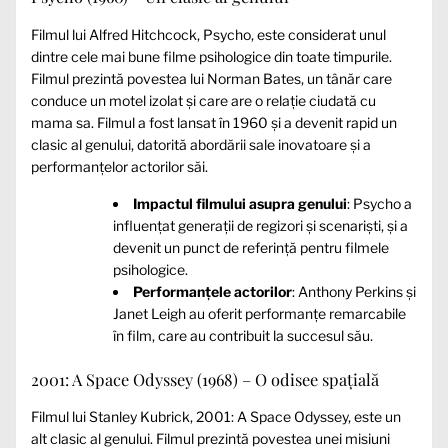
Filmul lui Alfred Hitchcock, Psycho, este considerat unul
dintre cele mai bune filme psihologice din toate timpurile.
Filmul prezintă povestea lui Norman Bates, un tânăr care
conduce un motel izolat și care are o relație ciudată cu
mama sa. Filmul a fost lansat în 1960 și a devenit rapid un
clasic al genului, datorită abordării sale inovatoare și a
performanțelor actorilor săi.
Impactul filmului asupra genului
: Psycho a
influențat generații de regizori și scenariști, și a
devenit un punct de referință pentru filmele
psihologice.
Performanțele actorilor
: Anthony Perkins și
Janet Leigh au oferit performanțe remarcabile
în film, care au contribuit la succesul său.
2001: A Space Odyssey (1968) – O odisee spațială
Filmul lui Stanley Kubrick, 2001: A Space Odyssey, este un
alt clasic al genului. Filmul prezintă povestea unei misiuni