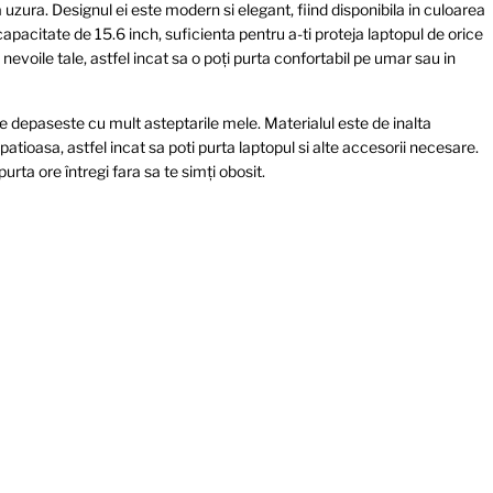
la uzura. Designul ei este modern si elegant, fiind disponibila in culoarea
capacitate de 15.6 inch, suficienta pentru a-ti proteja laptopul de orice
nevoile tale, astfel incat sa o poți purta confortabil pe umar sau in
 depaseste cu mult asteptarile mele. Materialul este de inalta
spatioasa, astfel incat sa poti purta laptopul si alte accesorii necesare.
purta ore întregi fara sa te simți obosit.