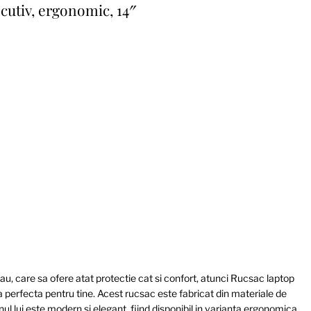
utiv, ergonomic, 14″
au, care sa ofere atat protectie cat si confort, atunci Rucsac laptop
perfecta pentru tine. Acest rucsac este fabricat din materiale de
gnul lui este modern si elegant, fiind disponibil in varianta ergonomica,