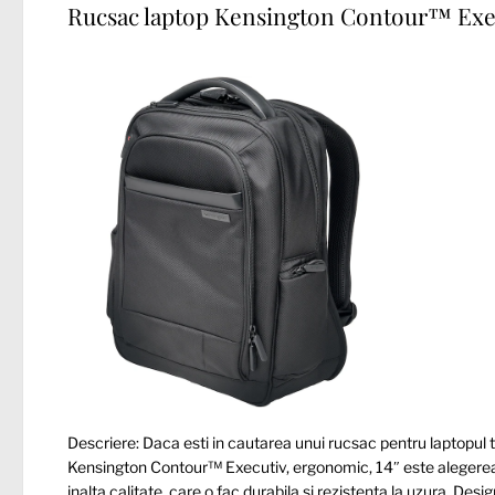
Rucsac laptop Kensington Contour™ Exec
Descriere: Daca esti in cautarea unui rucsac pentru laptopul t
Kensington Contour™ Executiv, ergonomic, 14″ este alegerea 
inalta calitate, care o fac durabila si rezistenta la uzura. Desi