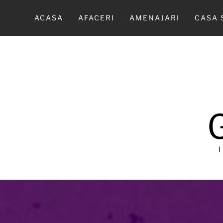
Sari
la
ACASA
AFACERI
AMENAJARI
CASA 
conținut