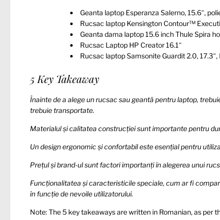
Geanta laptop Esperanza Salerno, 15.6″, polie
Rucsac laptop Kensington Contour™ Executi
Geanta dama laptop 15.6 inch Thule Spira hor
Rucsac Laptop HP Creator 16.1″
Rucsac laptop Samsonite Guardit 2.0, 17.3″,
5 Key Takeaway
Înainte de a alege un rucsac sau geantă pentru laptop, trebuie
trebuie transportate.
Materialul și calitatea construcției sunt importante pentru dura
Un design ergonomic și confortabil este esențial pentru utiliza
Prețul și brand-ul sunt factori importanți în alegerea unui ru
Funcționalitatea și caracteristicile speciale, cum ar fi compar
în funcție de nevoile utilizatorului.
Note: The 5 key takeaways are written in Romanian, as per t