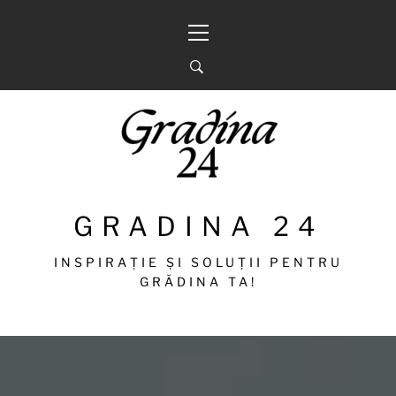
Sari
Meniu
la
principal
conținut
GRADINA 24
INSPIRAȚIE ȘI SOLUȚII PENTRU
GRĂDINA TA!