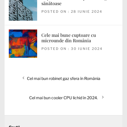
sănătoase
POSTED ON : 28 IUNIE 2024
Cele mai bune cuptoare cu
microunde din România
POSTED ON : 30 IUNIE 2024
Navigare
Articolul
Cel mai bun robinet gaz sfera în România
în
anterior:
articole
Articolul
Cel mai bun cooler CPU lichid în 2024.
următor: