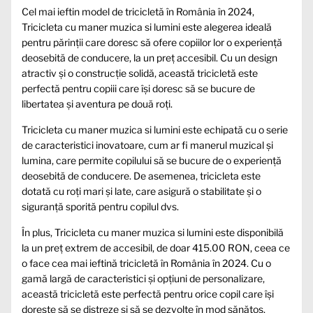
Cel mai ieftin model de tricicletă în România în 2024,
Tricicleta cu maner muzica si lumini este alegerea ideală
pentru părinții care doresc să ofere copiilor lor o experiență
deosebită de conducere, la un preț accesibil. Cu un design
atractiv și o construcție solidă, această tricicletă este
perfectă pentru copiii care își doresc să se bucure de
libertatea și aventura pe două roți.
Tricicleta cu maner muzica si lumini este echipată cu o serie
de caracteristici inovatoare, cum ar fi manerul muzical și
lumina, care permite copilului să se bucure de o experiență
deosebită de conducere. De asemenea, tricicleta este
dotată cu roți mari și late, care asigură o stabilitate și o
siguranță sporită pentru copilul dvs.
În plus, Tricicleta cu maner muzica si lumini este disponibilă
la un preț extrem de accesibil, de doar 415.00 RON, ceea ce
o face cea mai ieftină tricicletă în România în 2024. Cu o
gamă largă de caracteristici și opțiuni de personalizare,
această tricicletă este perfectă pentru orice copil care își
dorește să se distreze și să se dezvolte în mod sănătos.