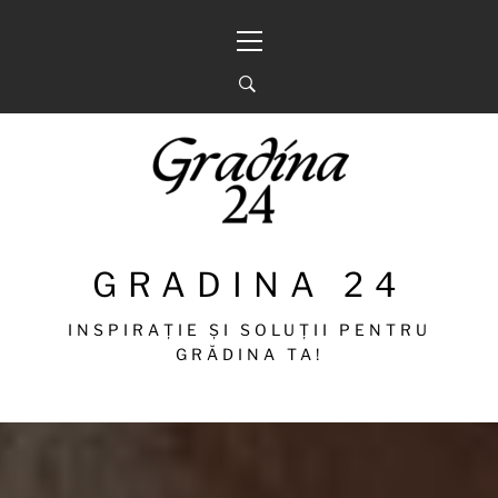
Sari
Meniu
la
principal
conținut
GRADINA 24
INSPIRAȚIE ȘI SOLUȚII PENTRU
GRĂDINA TA!