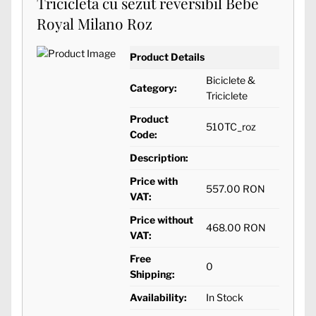
Tricicleta cu sezut reversibil Bebe
Royal Milano Roz
Product Details
Biciclete &
Category:
Triciclete
Product
510TC_roz
Code:
Description:
Price with
557.00 RON
VAT:
Price without
468.00 RON
VAT:
Free
0
Shipping:
Availability:
In Stock