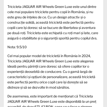
Tricicleta JAGUAR AIR Wheels Green Luxe este unul dintre
cele mai populare triciclete pentru copii în România, și nu
este greu de înțeles de ce. Cu un design atractiv și o
construcție solidă, această tricicletă este perfectă pentru
copiii care își doresc să se bucure de libertatea și aventura
pe două roți. Tricicleta este echipată cu roți mari și late, care
asigură o stabilitate și o siguranță sporită pentru copilul dvs.
Nota: 9.5/10
Cel mai popular model de tricicletă în România în 2024,
Tricicleta JAGUAR AIR Wheels Green Luxe este alegerea
ideală pentru părinții care doresc să ofere copiilor lor o
experiență deosebită de conducere. Cu o gamă largă de
caracteristici și opțiuni de personalizare, această tricicletă
este perfectă pentru orice copil care își dorește să se
distreze și să se dezvolte în mod sănătos.
De asemenea, este important de menționat că Tricicleta
JAGUAR AIR Wheels Green Luxe este disponibilă la un preț
accesibil, de doar 671.42 RON, ceea ce o face o alegere