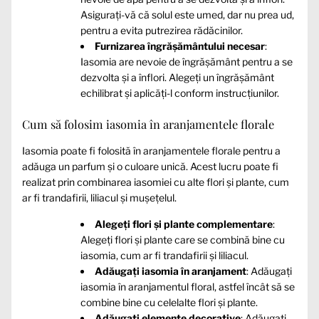
Asigurați-vă că solul este umed, dar nu prea ud,
pentru a evita putrezirea rădăcinilor.
Furnizarea îngrășământului necesar
:
Iasomia are nevoie de îngrășământ pentru a se
dezvolta și a înflori. Alegeți un îngrășământ
echilibrat și aplicăți-l conform instrucțiunilor.
Cum să folosim iasomia în aranjamentele florale
Iasomia poate fi folosită în aranjamentele florale pentru a
adăuga un parfum și o culoare unică. Acest lucru poate fi
realizat prin combinarea iasomiei cu alte flori și plante, cum
ar fi trandafirii, liliacul și mușețelul.
Alegeți flori și plante complementare
:
Alegeți flori și plante care se combină bine cu
iasomia, cum ar fi trandafirii și liliacul.
Adăugați iasomia în aranjament
: Adăugați
iasomia în aranjamentul floral, astfel încât să se
combine bine cu celelalte flori și plante.
Adăugați elemente decorative
: Adăugați