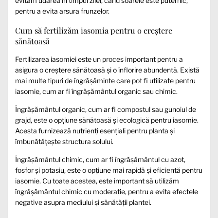
evităm udarea în timpul zilei, când soarele este puternic,
pentru a evita arsura frunzelor.
Cum să fertilizăm iasomia pentru o creștere
sănătoasă
Fertilizarea iasomiei este un proces important pentru a
asigura o creștere sănătoasă și o înflorire abundentă. Există
mai multe tipuri de îngrășăminte care pot fi utilizate pentru
iasomie, cum ar fi îngrășământul organic sau chimic.
Îngrășământul organic, cum ar fi compostul sau gunoiul de
grajd, este o opțiune sănătoasă și ecologică pentru iasomie.
Acesta furnizează nutrienți esențiali pentru planta și
îmbunătățește structura solului.
Îngrășământul chimic, cum ar fi îngrășământul cu azot,
fosfor și potasiu, este o opțiune mai rapidă și eficientă pentru
iasomie. Cu toate acestea, este important să utilizăm
îngrășământul chimic cu moderație, pentru a evita efectele
negative asupra mediului și sănătății plantei.