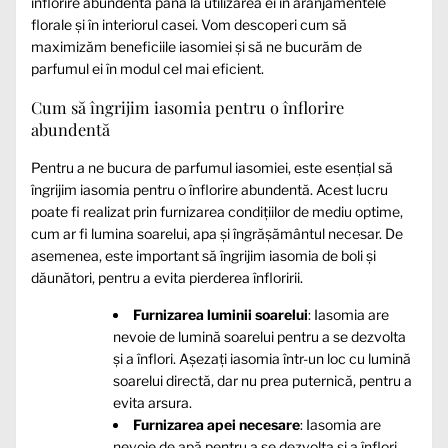
înflorire abundentă până la utilizarea ei în aranjamentele
florale și în interiorul casei. Vom descoperi cum să
maximizăm beneficiile iasomiei și să ne bucurăm de
parfumul ei în modul cel mai eficient.
Cum să îngrijim iasomia pentru o înflorire
abundentă
Pentru a ne bucura de parfumul iasomiei, este esențial să
îngrijim iasomia pentru o înflorire abundentă. Acest lucru
poate fi realizat prin furnizarea condițiilor de mediu optime,
cum ar fi lumina soarelui, apa și îngrășământul necesar. De
asemenea, este important să îngrijim iasomia de boli și
dăunători, pentru a evita pierderea înfloririi.
Furnizarea luminii soarelui
: Iasomia are
nevoie de lumină soarelui pentru a se dezvolta
și a înflori. Așezați iasomia într-un loc cu lumină
soarelui directă, dar nu prea puternică, pentru a
evita arsura.
Furnizarea apei necesare
: Iasomia are
nevoie de apă pentru a se dezvolta și a înflori.