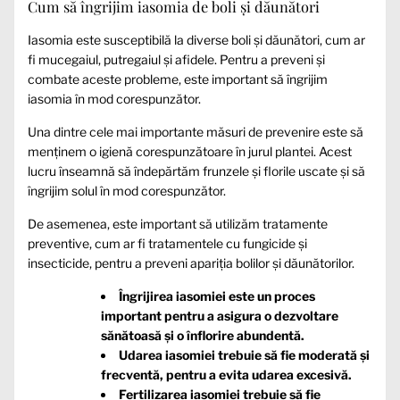
Cum să îngrijim iasomia de boli și dăunători
Iasomia este susceptibilă la diverse boli și dăunători, cum ar
fi mucegaiul, putregaiul și afidele. Pentru a preveni și
combate aceste probleme, este important să îngrijim
iasomia în mod corespunzător.
Una dintre cele mai importante măsuri de prevenire este să
menținem o igienă corespunzătoare în jurul plantei. Acest
lucru înseamnă să îndepărtăm frunzele și florile uscate și să
îngrijim solul în mod corespunzător.
De asemenea, este important să utilizăm tratamente
preventive, cum ar fi tratamentele cu fungicide și
insecticide, pentru a preveni apariția bolilor și dăunătorilor.
Îngrijirea iasomiei este un proces
important pentru a asigura o dezvoltare
sănătoasă și o înflorire abundentă.
Udarea iasomiei trebuie să fie moderată și
frecventă, pentru a evita udarea excesivă.
Fertilizarea iasomiei trebuie să fie