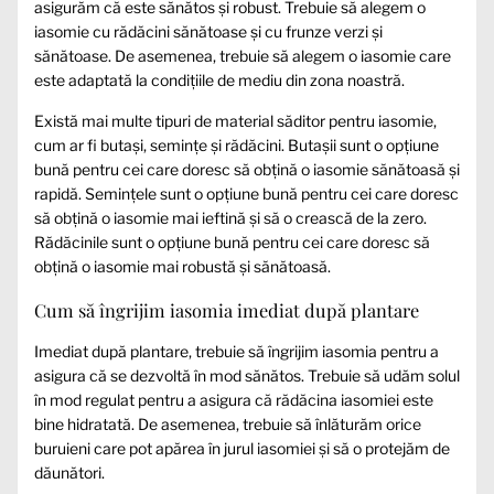
asigurăm că este sănătos și robust. Trebuie să alegem o
iasomie cu rădăcini sănătoase și cu frunze verzi și
sănătoase. De asemenea, trebuie să alegem o iasomie care
este adaptată la condițiile de mediu din zona noastră.
Există mai multe tipuri de material săditor pentru iasomie,
cum ar fi butași, semințe și rădăcini. Butașii sunt o opțiune
bună pentru cei care doresc să obțină o iasomie sănătoasă și
rapidă. Semințele sunt o opțiune bună pentru cei care doresc
să obțină o iasomie mai ieftină și să o crească de la zero.
Rădăcinile sunt o opțiune bună pentru cei care doresc să
obțină o iasomie mai robustă și sănătoasă.
Cum să îngrijim iasomia imediat după plantare
Imediat după plantare, trebuie să îngrijim iasomia pentru a
asigura că se dezvoltă în mod sănătos. Trebuie să udăm solul
în mod regulat pentru a asigura că rădăcina iasomiei este
bine hidratată. De asemenea, trebuie să înlăturăm orice
buruieni care pot apărea în jurul iasomiei și să o protejăm de
dăunători.