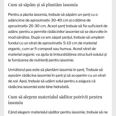
Cum să săpăm și să plantăm iasomia
Pentru a planta iasomia, trebuie să săpăm un șanț cu o
adâncime de aproximativ 30-40 cm și o lățime de
aproximativ 20-30 cm. Acest șanț trebuie să fie suficient de
adânc pentru a permite rădăcinilor iasomiei să se dezvolte în
mod sănătos. După ce am săpat șanțul, trebuie să umplem
fundul cu un strat de aproximativ 5-10 cm de material
organic, cum ar fi compost sau humus. Acest strat de
material organic va ajuta la îmbunătățirea structurii solului și
la furnizarea de nutrienți pentru iasomie.
Următorul pas este să plantăm iasomia în șanț. Trebuie să
așezăm rădăcina iasomiei în șanț și să acoperim cu un strat
de sol. Apoi, trebuie să udăm solul pentru a asigura că
rădăcina iasomiei este bine hidratată.
Cum să alegem materialul săditor potrivit pentru
iasomia
Când alegem materialul săditor pentru iasomie, trebuie să ne