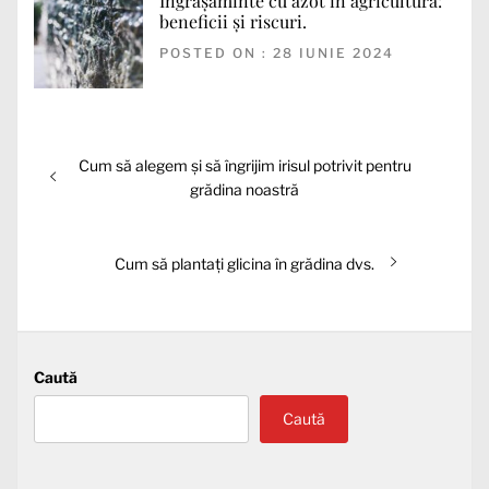
Îngrășăminte cu azot în agricultură:
beneficii și riscuri.
POSTED ON : 28 IUNIE 2024
Navigare
Articolul
Cum să alegem și să îngrijim irisul potrivit pentru
în
anterior:
grădina noastră
articole
Articolul
Cum să plantați glicina în grădina dvs.
următor:
Caută
Caută