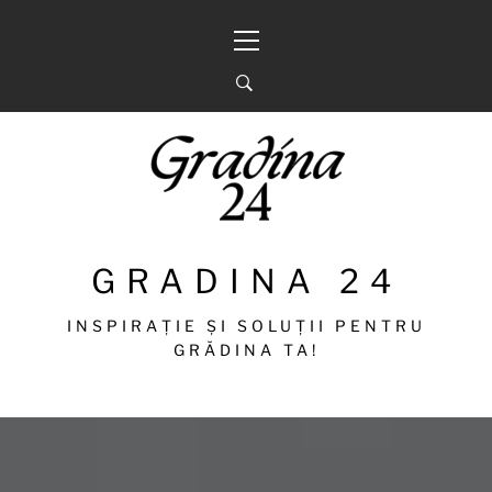
Sari
Meniu
la
principal
conținut
GRADINA 24
INSPIRAȚIE ȘI SOLUȚII PENTRU
GRĂDINA TA!