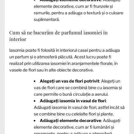
elemente decorative, cum ar fi frunzele și
ramurile, pentru a adăuga o textură și o culoare
suplimentară.
Cum să ne bucurăm de parfumul iasomiei în
interior
Iasomia poate fi folosită în interiorul casei pentru a adăuga
un parfum și o atmosferă plăcută. Acest lucru poate fi
realizat prin utilizarea iasomiei în aranjamentele florale, în
vasele de flori sau în alte obiecte decorative.
Alegeți un vas de flori potrivit
: Alegeți un
vas de flori care se combină bine cu iasomia și
care permite o bună circulație a aerului.
Adăugați iasomia în vasul de flori
:
Adăugați iasomia în vasul de flori, astfel încât să
se combine bine cu celelalte flori și plante.
Adăugați elemente decorative
: Adăugați
elemente decorative, cum ar fi lumânări și
ornamente, pentru a adăuga o atmosferă