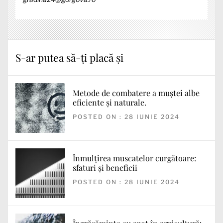
S-ar putea să-ți placă și
Metode de combatere a muștei albe
eficiente și naturale.
POSTED ON : 28 IUNIE 2024
Înmulțirea muscatelor curgătoare:
sfaturi și beneficii
POSTED ON : 28 IUNIE 2024