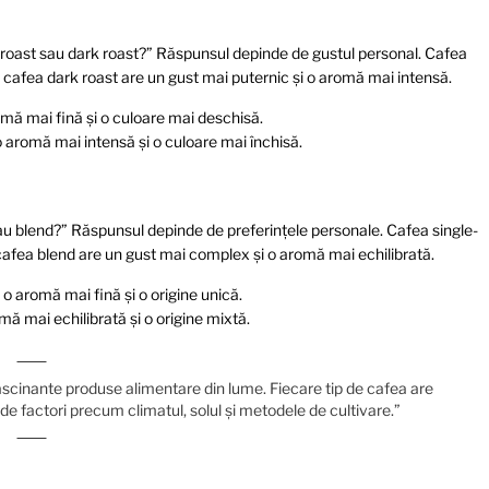
t roast sau dark roast?” Răspunsul depinde de gustul personal. Cafea
ce cafea dark roast are un gust mai puternic și o aromă mai intensă.
omă mai fină și o culoare mai deschisă.
o aromă mai intensă și o culoare mai închisă.
sau blend?” Răspunsul depinde de preferințele personale. Cafea single-
e cafea blend are un gust mai complex și o aromă mai echilibrată.
 o aromă mai fină și o origine unică.
ă mai echilibrată și o origine mixtă.
ascinante produse alimentare din lume. Fiecare tip de cafea are
e de factori precum climatul, solul și metodele de cultivare.”