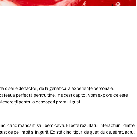
e o serie de factori, de la genetică la experiențe personale.
cafeaua perfectă pentru tine. În acest capitol, vom explora ce este
 exerciții pentru a descoperi propriul gust.
tunci când mâncăm sau bem ceva. El este rezultatul interacțiunii dintre
t de pe limbă și în gură. Există cinci tipuri de gust: dulce, sărat, acru,