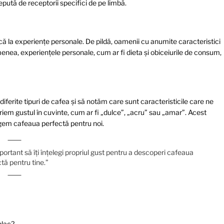
pută de receptorii specifici de pe limbă.
ică la experiențe personale. De pildă, oamenii cu anumite caracteristici
emenea, experiențele personale, cum ar fi dieta și obiceiurile de consum,
iferite tipuri de cafea și să notăm care sunt caracteristicile care ne
iem gustul în cuvinte, cum ar fi „dulce”, „acru” sau „amar”. Acest
legem cafeaua perfectă pentru noi.
ortant să îți înțelegi propriul gust pentru a descoperi cafeaua
tă pentru tine.”
 plac?