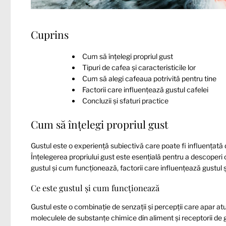
Cuprins
Cum să înțelegi propriul gust
Tipuri de cafea și caracteristicile lor
Cum să alegi cafeaua potrivită pentru tine
Factorii care influențează gustul cafelei
Concluzii și sfaturi practice
Cum să înțelegi propriul gust
Gustul este o experiență subiectivă care poate fi influențată d
Înțelegerea propriului gust este esențială pentru a descoperi 
gustul și cum funcționează, factorii care influențează gustul și
Ce este gustul și cum funcționează
Gustul este o combinație de senzații și percepții care apar a
moleculele de substanțe chimice din aliment și receptorii de gus