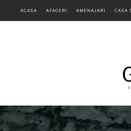
Sari
la
ACASA
AFACERI
AMENAJARI
CASA 
conținut