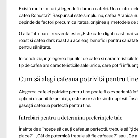
Există multe mituri și legende în lumea cafelei. Una dintre c
cafea Robusta?” Răspunsul este simplu: nu, cafea Arabica n
depinde de factori precum calitatea, originea și metodele de c
O altă întrebare frecventă este: „Este cafea light roast mai 
roast și cafea dark roast au aceleași beneficii pentru sănătat
pentru sănătate.
În concluzie, înțelegerea tipurilor de cafea și caracteristicile
tip de cafea are caracteristicile sale unice, care pot fi influe
Cum să alegi cafeaua potrivită pentru tin
Alegerea cafelei potrivite pentru tine poate fi o experiență în
opțiuni disponibile pe piață, este ușor să te simți copleșit. Însă
găsești cafeaua perfectă pentru tine.
Întrebări pentru a determina preferințele tale
Înainte de a începe să cauți cafeaua perfectă, trebuie să îți d
place?”, „Cât de puternică trebuie să fie cafeaua?” sau „Ce aro