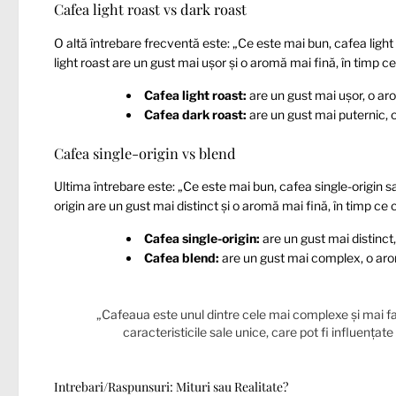
Cafea light roast vs dark roast
O altă întrebare frecventă este: „Ce este mai bun, cafea ligh
light roast are un gust mai ușor și o aromă mai fină, în timp 
Cafea light roast:
are un gust mai ușor, o ar
Cafea dark roast:
are un gust mai puternic, 
Cafea single-origin vs blend
Ultima întrebare este: „Ce este mai bun, cafea single-origin 
origin are un gust mai distinct și o aromă mai fină, în timp c
Cafea single-origin:
are un gust mai distinct,
Cafea blend:
are un gust mai complex, o arom
„Cafeaua este unul dintre cele mai complexe și mai f
caracteristicile sale unice, care pot fi influențat
Intrebari/Raspunsuri: Mituri sau Realitate?