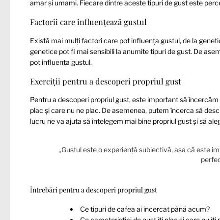
amar și umami. Fiecare dintre aceste tipuri de gust este perce
Factorii care influențează gustul
Există mai mulți factori care pot influența gustul, de la genet
genetice pot fi mai sensibili la anumite tipuri de gust. De as
pot influența gustul.
Exerciții pentru a descoperi propriul gust
Pentru a descoperi propriul gust, este important să încercăm d
plac și care nu ne plac. De asemenea, putem încerca să descr
lucru ne va ajuta să înțelegem mai bine propriul gust și să a
„Gustul este o experiență subiectivă, așa că este imp
perfec
Întrebări pentru a descoperi propriul gust
Ce tipuri de cafea ai încercat până acum?
Ce caracteristici de gust îți plac și care nu îți