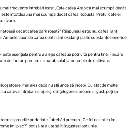
ele mai frecvente întrebări este: „Este cafea Arabica mai scumpă decât
u este întotdeauna mai scumpă decât cafea Robusta. Prețul cafelei
ultivare.
sănătoasă decât cafea dark roast?” Răspunsul este: nu, cafea light
e. Ambele tipuri de cafea conțin antioxidanți și alte substanțe benefice
 lor este esențială pentru a alege cafeaua potrivită pentru tine. Fiecare
nțate de factori precum climatul, solul și metodele de cultivare.
e
fricoșătoare, mai ales dacă nu știi unde să începi. Cu atât de multe
, cu câteva întrebări simple și o înțelegere a propriului gust, poți să
etermini propriile preferințe. Întrebări precum „Ce fel de cafea îmi
me îmi plac?” pot să te ajute să îți îngustezi opțiunile.