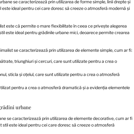
urbane se caracterizează prin utilizarea de forme simple, linii drepte și
stil este ideal pentru cei care doresc să creeze o atmosferă modernă și
list este că permite o mare flexibilitate în ceea ce privește alegerea
til este ideal pentru grădinile urbane mici, deoarece permite crearea
imalist se caracterizează prin utilizarea de elemente simple, cum ar fi:
ătrate, triunghiuri și cercuri, care sunt utilizate pentru a crea o
nul, sticla și oțelul, care sunt utilizate pentru a crea o atmosferă
 utilizat pentru a crea o atmosferă dramatică și a evidenția elementele
 grădini urbane
rbane se caracterizează prin utilizarea de elemente decorative, cum ar fi
t stil este ideal pentru cei care doresc să creeze o atmosferă