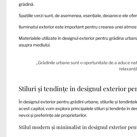
grădină.
Spațiile verzi sunt, de asemenea, esențiale, deoarece ele ofer
Iluminatul exterior este important pentru crearea unei atmosf
Materialele utilizate în designul exterior pentru grădina urban
asupra mediului.
„Grădinile urbane sunt o oportunitate de a aduce natu
relaxantă 
Stiluri și tendințe în designul exterior p
În designul exterior pentru grădini urbane, stilurile și tendințe
acest capitol, vom explora principalele stiluri și tendințe în d
nevoi și preferințe ale proprietarilor.
Stilul modern și minimalist în designul exterior pe