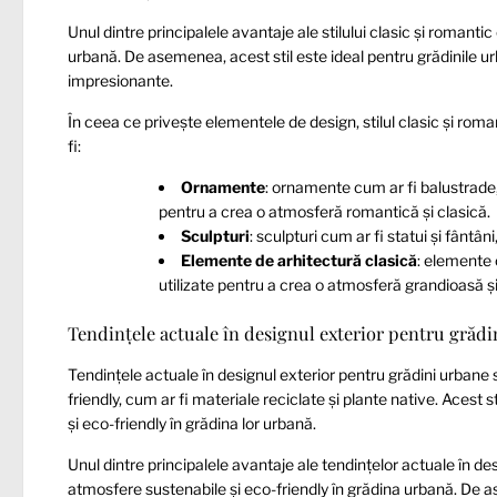
Unul dintre principalele avantaje ale stilului clasic și romant
urbană. De asemenea, acest stil este ideal pentru grădinile 
impresionante.
În ceea ce privește elementele de design, stilul clasic și rom
fi:
Ornamente
: ornamente cum ar fi balustrade,
pentru a crea o atmosferă romantică și clasică.
Sculpturi
: sculpturi cum ar fi statui și fântân
Elemente de arhitectură clasică
: elemente 
utilizate pentru a crea o atmosferă grandioasă ș
Tendințele actuale în designul exterior pentru grăd
Tendințele actuale în designul exterior pentru grădini urbane 
friendly, cum ar fi materiale reciclate și plante native. Acest
și eco-friendly în grădina lor urbană.
Unul dintre principalele avantaje ale tendințelor actuale în d
atmosfere sustenabile și eco-friendly în grădina urbană. De a