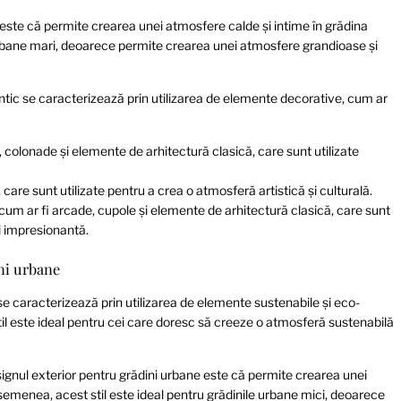
ic este că permite crearea unei atmosfere calde și intime în grădina
urbane mari, deoarece permite crearea unei atmosfere grandioase și
antic se caracterizează prin utilizarea de elemente decorative, cum ar
 colonade și elemente de arhitectură clasică, care sunt utilizate
i, care sunt utilizate pentru a crea o atmosferă artistică și culturală.
cum ar fi arcade, cupole și elemente de arhitectură clasică, care sunt
i impresionantă.
ini urbane
se caracterizează prin utilizarea de elemente sustenabile și eco-
 stil este ideal pentru cei care doresc să creeze o atmosferă sustenabilă
esignul exterior pentru grădini urbane este că permite crearea unei
semenea, acest stil este ideal pentru grădinile urbane mici, deoarece