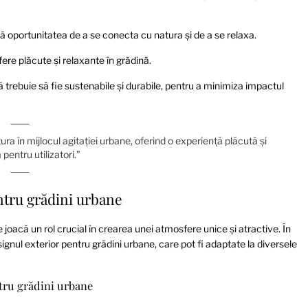
ă oportunitatea de a se conecta cu natura și de a se relaxa.
ere plăcute și relaxante în grădină.
ă trebuie să fie sustenabile și durabile, pentru a minimiza impactul
ra în mijlocul agitației urbane, oferind o experiență plăcută și
pentru utilizatori.”
entru grădini urbane
le joacă un rol crucial în crearea unei atmosfere unice și atractive. În
esignul exterior pentru grădini urbane, care pot fi adaptate la diversele
ntru grădini urbane