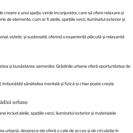
e creare a unui spațiu verde înconjurator, care să ofere relaxare și
ie de elemente, cum ar fi aleile, spațiile verzi, iluminatul exterior și
nal, estetic și sustenabil, oferind o experiență plăcută și relaxantă
tatea și bunăstarea oamenilor. Grădinile urbane oferă oportunitatea de
, îmbunătăți sănătatea mentală și fizică și chiar poate crește
rădini urbane
 includ aleile, spațiile verzi, iluminatul exterior și materialele
ina urbană, deoarece ele oferă o cale de acces și de circulație în