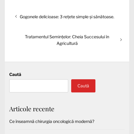
Navigare
Articolul
Gogonele delicioase: 3 rețete simple și sănătoase.
în
anterior:
articole
Articolul
Tratamentul Semințelor: Cheia Succesului în
următor:
Agricultură
Caută
Caută
Articole recente
Ce înseamnă chirurgia oncologică modernă?