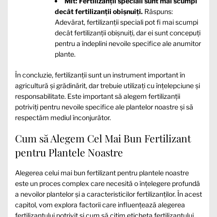
Mit: Fertilizanții speciali sunt mai scumpi
decât fertilizanții obișnuiți.
Răspuns:
Adevărat, fertilizanții speciali pot fi mai scumpi
decât fertilizanții obișnuiți, dar ei sunt concepuți
pentru a îndeplini nevoile specifice ale anumitor
plante.
În concluzie, fertilizanții sunt un instrument important în
agricultură și grădinărit, dar trebuie utilizați cu înțelepciune și
responsabilitate. Este important să alegem fertilizanții
potriviți pentru nevoile specifice ale plantelor noastre și să
respectăm mediul înconjurător.
Cum să Alegem Cel Mai Bun Fertilizant
pentru Plantele Noastre
Alegerea celui mai bun fertilizant pentru plantele noastre
este un proces complex care necesită o înțelegere profundă
a nevoilor plantelor și a caracteristicilor fertilizanților. În acest
capitol, vom explora factorii care influențează alegerea
fertilizantului potrivit și cum să citim eticheta fertilizantului