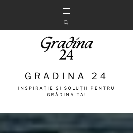
Sari
Meniu
la
principal
conținut
GRADINA 24
INSPIRAȚIE ȘI SOLUȚII PENTRU
GRĂDINA TA!