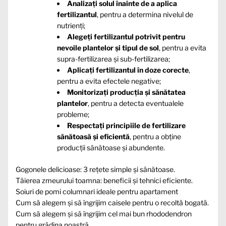
Analizați solul înainte de a aplica
fertilizantul
, pentru a determina nivelul de
nutrienți;
Alegeți fertilizantul potrivit pentru
nevoile plantelor și tipul de sol
, pentru a evita
supra-fertilizarea și sub-fertilizarea;
Aplicați fertilizantul în doze corecte
,
pentru a evita efectele negative;
Monitorizați producția și sănătatea
plantelor
, pentru a detecta eventualele
probleme;
Respectați principiile de fertilizare
sănătoasă și eficientă
, pentru a obține
producții sănătoase și abundente.
Gogonele delicioase: 3 rețete simple și sănătoase.
Tăierea zmeurului toamna: beneficii și tehnici eficiente.
Soiuri de pomi columnari ideale pentru apartament
Cum să alegem și să îngrijim caisele pentru o recoltă bogată.
Cum să alegem și să îngrijim cel mai bun rhododendron
pentru grădina noastră