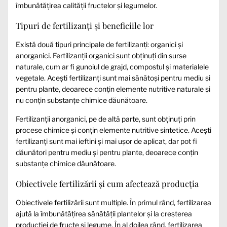
îmbunătățirea calității fructelor și legumelor.
Tipuri de fertilizanți și beneficiile lor
Există două tipuri principale de fertilizanți: organici și
anorganici. Fertilizanții organici sunt obținuți din surse
naturale, cum ar fi gunoiul de grajd, compostul și materialele
vegetale. Acești fertilizanți sunt mai sănătoși pentru mediu și
pentru plante, deoarece conțin elemente nutritive naturale și
nu conțin substanțe chimice dăunătoare.
Fertilizanții anorganici, pe de altă parte, sunt obținuți prin
procese chimice și conțin elemente nutritive sintetice. Acești
fertilizanți sunt mai ieftini și mai ușor de aplicat, dar pot fi
dăunători pentru mediu și pentru plante, deoarece conțin
substanțe chimice dăunătoare.
Obiectivele fertilizării și cum afectează producția
Obiectivele fertilizării sunt multiple. În primul rând, fertilizarea
ajută la îmbunătățirea sănătății plantelor și la creșterea
producției de fructe și legume. În al doilea rând, fertilizarea