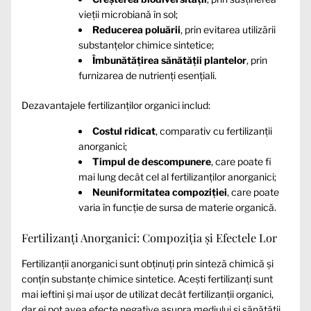
vieții microbiană în sol;
Reducerea poluării
, prin evitarea utilizării
substanțelor chimice sintetice;
Îmbunătățirea sănătății plantelor
, prin
furnizarea de nutrienți esențiali.
Dezavantajele fertilizanților organici includ:
Costul ridicat
, comparativ cu fertilizanții
anorganici;
Timpul de descompunere
, care poate fi
mai lung decât cel al fertilizanților anorganici;
Neuniformitatea compoziției
, care poate
varia în funcție de sursa de materie organică.
Fertilizanți Anorganici: Compoziția și Efectele Lor
Fertilizanții anorganici sunt obținuți prin sinteză chimică și
conțin substanțe chimice sintetice. Acești fertilizanți sunt
mai ieftini și mai ușor de utilizat decât fertilizanții organici,
dar ei pot avea efecte negative asupra mediului și sănătății