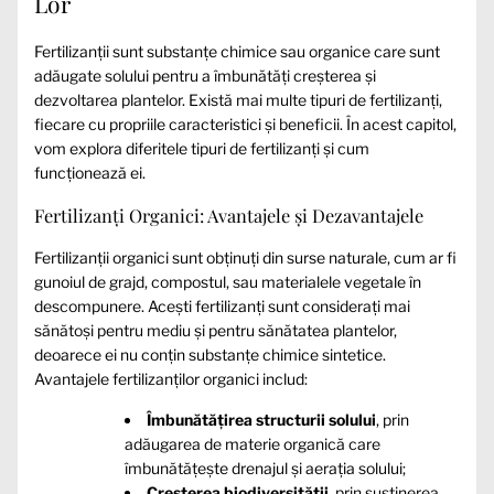
Lor
Fertilizanții sunt substanțe chimice sau organice care sunt
adăugate solului pentru a îmbunătăți creșterea și
dezvoltarea plantelor. Există mai multe tipuri de fertilizanți,
fiecare cu propriile caracteristici și beneficii. În acest capitol,
vom explora diferitele tipuri de fertilizanți și cum
funcționează ei.
Fertilizanți Organici: Avantajele și Dezavantajele
Fertilizanții organici sunt obținuți din surse naturale, cum ar fi
gunoiul de grajd, compostul, sau materialele vegetale în
descompunere. Acești fertilizanți sunt considerați mai
sănătoși pentru mediu și pentru sănătatea plantelor,
deoarece ei nu conțin substanțe chimice sintetice.
Avantajele fertilizanților organici includ:
Îmbunătățirea structurii solului
, prin
adăugarea de materie organică care
îmbunătățește drenajul și aerația solului;
Creșterea biodiversității
, prin susținerea