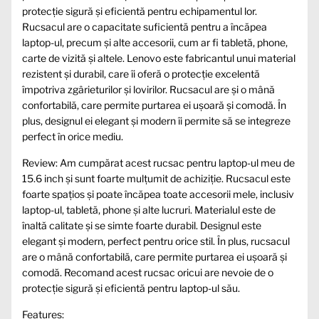
protecție sigură și eficientă pentru echipamentul lor.
Rucsacul are o capacitate suficientă pentru a încăpea
laptop-ul, precum și alte accesorii, cum ar fi tabletă, phone,
carte de vizită și altele. Lenovo este fabricantul unui material
rezistent și durabil, care îi oferă o protecție excelentă
împotriva zgârieturilor și lovirilor. Rucsacul are și o mână
confortabilă, care permite purtarea ei ușoară și comodă. În
plus, designul ei elegant și modern îi permite să se integreze
perfect în orice mediu.
Review: Am cumpărat acest rucsac pentru laptop-ul meu de
15.6 inch și sunt foarte mulțumit de achiziție. Rucsacul este
foarte spațios și poate încăpea toate accesorii mele, inclusiv
laptop-ul, tabletă, phone și alte lucruri. Materialul este de
înaltă calitate și se simte foarte durabil. Designul este
elegant și modern, perfect pentru orice stil. În plus, rucsacul
are o mână confortabilă, care permite purtarea ei ușoară și
comodă. Recomand acest rucsac oricui are nevoie de o
protecție sigură și eficientă pentru laptop-ul său.
Features: