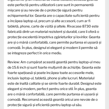
este perfectă pentru utilizatorii care sunt în permanentă
mișcare și au nevoie de o protecție sigură pentru
echipamentul lor. Geanta are o capacitate suficientă pentru
a încăpea laptop-ul, precum și alte accesorii, cum ar fi
tabletă, phone, carte de vizită și altele. Rivacase 8730 este
fabricată dintr-un material rezistent și durabil, care îi oferă o
protecție excelentă împotriva zgârieturilor și lovirilor. Geanta
are și o mână confortabilă, care permite purtarea ei ușoară și
comodă. În plus, designul ei elegant și modern îi permite să
se integreze perfect în orice mediu.
Review: Am cumpărat această geantă pentru laptop-ul meu
de 15.6 inch și sunt foarte mulțumit de achiziție. Geanta este
foarte spațioasă și poate încăpea toate accesorile mele,
inclusiv laptop-ul, tabletă, phone și alte lucruri. Materialul
este de înaltă calitate și se simte foarte durabil. Designul este
elegant și modern, perfect pentru orice stil. În plus, geanta
are o mână confortabilă, care permite purtarea ei ușoară și
comodă. Recomand această geantă oricui are nevoie de o
protecție sigură și eficientă pentru laptop-ul său.