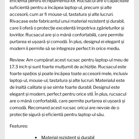
eficientă pentru echipamentul lor. Rucsacul are o capacitate
suficientă pentru a încăpea laptop-ul, precum și alte
accesorii, cum ar fi mouse-ul, tastatura și alte lucruri.
Rivacase este fabricantul unui material rezistent și durabil,
care îi oferă o protecție excelentă împotriva zgârieturilor și
lovirilor. Rucsacul are și o mână confortabilă, care permite
purtarea ei ușoară și comodă. În plus, designul ei elegant și
modern îi permite să se integreze perfect în orice mediu.
Review: Am cumpărat acest rucsac pentru laptop-ul meu de
17.3 inch și sunt foarte mulțumit de achiziție. Rucsacul este
foarte spațios și poate încăpea toate accesorii mele, inclusiv
laptop-ul, mouse-ul, tastatura și alte lucruri. Materialul este
de înaltă calitate și se simte foarte durabil. Designul este
elegant și modern, perfect pentru orice stil. În plus, rucsacul
are o mână confortabilă, care permite purtarea ei ușoară și
comodă. Recomand acest rucsac oricui are nevoie de o
protecție sigură și eficientă pentru laptop-ul său.
Features:
Material rezistent și durabil