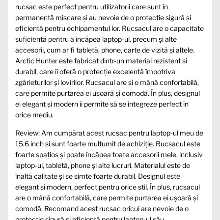
rucsac este perfect pentru utilizatorii care sunt în
permanentă mișcare și au nevoie de o protecție sigură și
eficientă pentru echipamentul lor. Rucsacul are o capacitate
suficientă pentru a încăpea laptop-ul, precum și alte
accesorii, cum ar fi tabletă, phone, carte de vizită și altele.
Arctic Hunter este fabricat dintr-un material rezistent și
durabil, care îi oferă o protecție excelentă împotriva
zgârieturilor și lovirilor. Rucsacul are și o mână confortabilă,
care permite purtarea ei ușoară și comodă. În plus, designul
ei elegant și modern îi permite să se integreze perfect în
orice mediu.
Review: Am cumpărat acest rucsac pentru laptop-ul meu de
15.6 inch și sunt foarte mulțumit de achiziție. Rucsacul este
foarte spațios și poate încăpea toate accesorii mele, inclusiv
laptop-ul, tabletă, phone și alte lucruri. Materialul este de
înaltă calitate și se simte foarte durabil. Designul este
elegant și modern, perfect pentru orice stil. În plus, rucsacul
are o mână confortabilă, care permite purtarea ei ușoară și
comodă. Recomand acest rucsac oricui are nevoie de o
protecție sigură și eficientă pentru laptop-ul său.