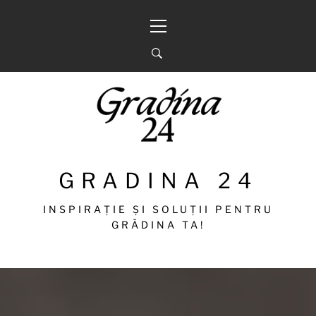
Sari
Meniu
la
principal
conținut
GRADINA 24
INSPIRAȚIE ȘI SOLUȚII PENTRU
GRĂDINA TA!