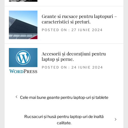
Geante si rucsace pentru laptopuri –
caracteristici si preturi.
POSTED ON : 27 IUNIE 2024
Accesorii și decorațiuni pentru
laptop și perne.
POSTED ON : 24 IUNIE 2024
Navigare
Articolul
Cele mai bune geante pentru laptop-uri și tablete
în
anterior:
articole
Articolul
Rucsacuri și husă pentru laptop-uri de înaltă
următor:
calitate.