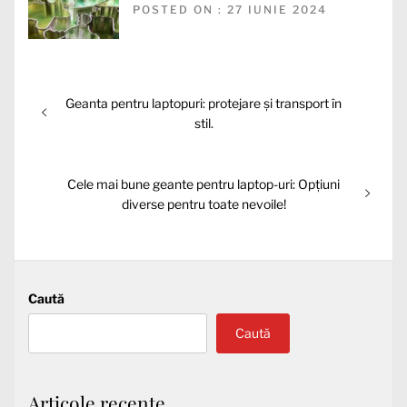
POSTED ON : 27 IUNIE 2024
Navigare
Articolul
Geanta pentru laptopuri: protejare și transport în
în
anterior:
stil.
articole
Articolul
Cele mai bune geante pentru laptop-uri: Opțiuni
următor:
diverse pentru toate nevoile!
Caută
Caută
Articole recente