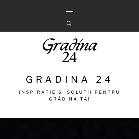
Sari
Meniu
la
principal
conținut
GRADINA 24
INSPIRAȚIE ȘI SOLUȚII PENTRU
GRĂDINA TA!