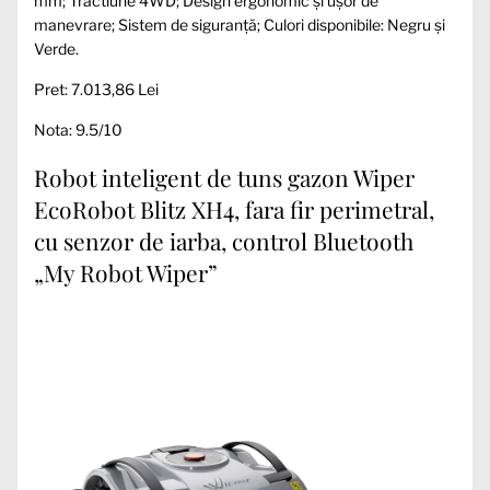
mm; Tractiune 4WD; Design ergonomic și ușor de
manevrare; Sistem de siguranță; Culori disponibile: Negru și
Verde.
Pret: 7.013,86 Lei
Nota: 9.5/10
Robot inteligent de tuns gazon Wiper
EcoRobot Blitz XH4, fara fir perimetral,
cu senzor de iarba, control Bluetooth
„My Robot Wiper”