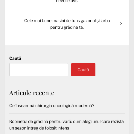
anterior:
nevoile dvs.
articole
Articolul
Cele mai bune masini de tuns gazonul și iarba
următor:
pentru grădina ta.
Caută
Caută
Articole recente
Ce înseamnă chirurgia oncologică modernă?
Robinetul de grădină pentru vară: cum alegi unul care rezistă
un sezon întreg de folosit intens