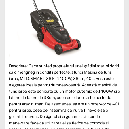
Descriere: Daca sunteți proprietarul unei grădini mari și doriți
să o mențineți în condiții perfecte, atunci Masina de tuns
iarba, MTD, SMART 38 E , 1400W, 38cm, 40L, Rosu este
alegerea ideală pentru dumneavoastră. Această mașină de
tuns iarba este echipată cu un motor puternic de 1400W și o
lățime de tăiere de 38cm, ceea ce o face să fie perfectă
pentru grădini mari. De asemenea, ea are un rezervor de 40L
pentru iarbă, ceea ce înseamnă că nu va fi nevoie să o
golimți frecvent. Design-ul ei ergonomic și ușor de
manevrare face ca utilizarea ei să fie foarte comodă și