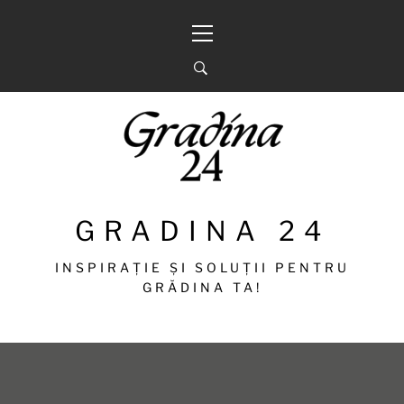
Sari
Meniu
la
principal
conținut
GRADINA 24
INSPIRAȚIE ȘI SOLUȚII PENTRU
GRĂDINA TA!