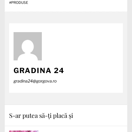
#
PRODUSE
GRADINA 24
gradina24@gorgova.ro
S-ar putea să-ți placă și