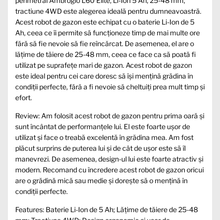
perimetral Ambrogio L60 Elite, Li-Ion 5 Ah, 25-48 mm,
tractiune 4WD este alegerea ideală pentru dumneavoastră.
Acest robot de gazon este echipat cu o baterie Li-Ion de 5
Ah, ceea ce îi permite să funcționeze timp de mai multe ore
fără să fie nevoie să fie reîncărcat. De asemenea, el are o
lățime de tăiere de 25-48 mm, ceea ce face ca să poată fi
utilizat pe suprafețe mari de gazon. Acest robot de gazon
este ideal pentru cei care doresc să își mențină grădina în
condiții perfecte, fără a fi nevoie să cheltuiți prea mult timp și
efort.
Review: Am folosit acest robot de gazon pentru prima oară și
sunt încântat de performanțele lui. El este foarte ușor de
utilizat și face o treabă excelentă în grădina mea. Am fost
plăcut surprins de puterea lui și de cât de ușor este să îl
manevrezi. De asemenea, design-ul lui este foarte atractiv și
modern. Recomand cu încredere acest robot de gazon oricui
are o grădină mică sau medie și dorește să o mențină în
condiții perfecte.
Features: Baterie Li-Ion de 5 Ah; Lățime de tăiere de 25-48