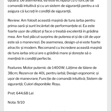
ușoară. De asemenea, ea este echipată cu o funcție de
comandă intuitivă și cu un sistem de siguranță pentru a vă
asigura că lucrați în condiții de siguranță.
Review: Am folosit această mașină de tuns iarba pentru
prima oară și sunt încântat de performanțele ei. Ea este
foarte ușor de utilizat și face o treabă excelentă în grădina
mea. Am fost plăcut surprins de puterea ei și de cât de ușor
este să o manevrezi. De asemenea, design-ul ei este foarte
atractiv și modern. Recomand cu încredere această mașină
de tuns iarba oricui are o grădină mare și dorește să o
mențină în condiții perfecte.
Features: Motor puternic de 1400W; Lățime de tăiere de
38cm; Rezervor de 40L pentru iarbă; Design ergonomic și
ușor de manevrare; Funcție de comandă intuitivă; Sistem de
siguranță; Culori disponibile: Roșu.
Pret: 644,68 Lei
Nota: 9/10