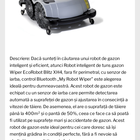
Descriere: Dacă sunteți în căutarea unui robot de gazon
inteligent și eficient, atunci Robot inteligent de tuns gazon
Wiper EcoRobot Blitz XH4, fara fir perimetral, cu senzor de
iarba, control Bluetooth „My Robot Wiper” este alegerea
ideală pentru dumneavoastră. Acest robot de gazon este
echipat cu un senzor de iarba care permite detectarea
automată a suprafeței de gazon și ajustarea în consecință a
vitezei de tăiere. De asemenea, el are o suprafață de tăiere
până la 400m² și o pantă de 50%, ceea ce face ca să poată
fi utilizat pe suprafețe mari și accidentate de gazon. Acest
robot de gazon este ideal pentru cei care doresc să își
mențină grădina în condiții perfecte, fără a fi nevoie să