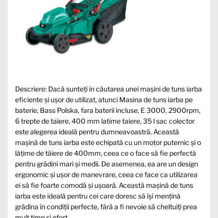
Descriere: Dacă sunteți în căutarea unei mașini de tuns iarba
eficiente și ușor de utilizat, atunci Masina de tuns iarba pe
baterie, Bass Polska, fara baterii incluse, E 3000, 2900rpm,
6 trepte de taiere, 400 mm latime taiere, 35 l sac colector
este alegerea ideală pentru dumneavoastră. Această
mașină de tuns iarba este echipată cu un motor puternic și o
lățime de tăiere de 400mm, ceea ce o face să fie perfectă
pentru grădini mari și medii. De asemenea, ea are un design
ergonomic și ușor de manevrare, ceea ce face ca utilizarea
ei să fie foarte comodă și ușoară. Această mașină de tuns
iarba este ideală pentru cei care doresc să își mențină
grădina în condiții perfecte, fără a fi nevoie să cheltuiți prea
mult timp și efort.