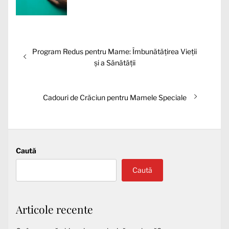
Navigare
Articolul
Program Redus pentru Mame: Îmbunătățirea Vieții
în
anterior:
și a Sănătății
articole
Articolul
Cadouri de Crăciun pentru Mamele Speciale
următor:
Caută
Caută
Articole recente