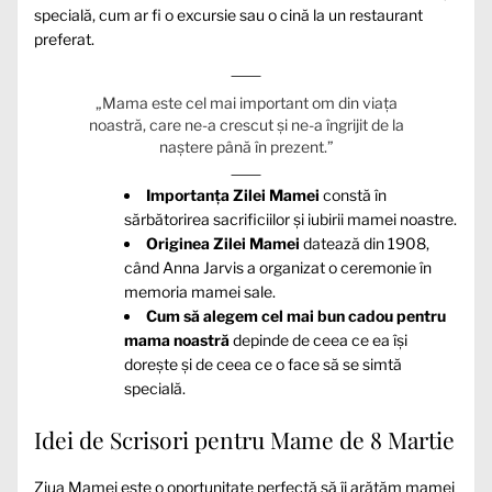
specială, cum ar fi o excursie sau o cină la un restaurant
preferat.
„Mama este cel mai important om din viața
noastră, care ne-a crescut și ne-a îngrijit de la
naștere până în prezent.”
Importanța Zilei Mamei
constă în
sărbătorirea sacrificiilor și iubirii mamei noastre.
Originea Zilei Mamei
datează din 1908,
când Anna Jarvis a organizat o ceremonie în
memoria mamei sale.
Cum să alegem cel mai bun cadou pentru
mama noastră
depinde de ceea ce ea își
dorește și de ceea ce o face să se simtă
specială.
Idei de Scrisori pentru Mame de 8 Martie
Ziua Mamei este o oportunitate perfectă să îi arătăm mamei