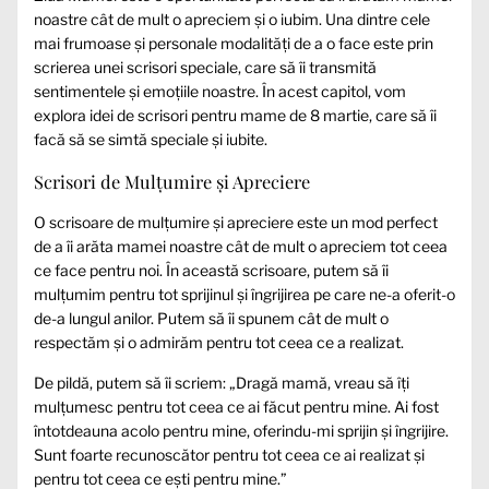
noastre cât de mult o apreciem și o iubim. Una dintre cele
mai frumoase și personale modalități de a o face este prin
scrierea unei scrisori speciale, care să îi transmită
sentimentele și emoțiile noastre. În acest capitol, vom
explora idei de scrisori pentru mame de 8 martie, care să îi
facă să se simtă speciale și iubite.
Scrisori de Mulțumire și Apreciere
O scrisoare de mulțumire și apreciere este un mod perfect
de a îi arăta mamei noastre cât de mult o apreciem tot ceea
ce face pentru noi. În această scrisoare, putem să îi
mulțumim pentru tot sprijinul și îngrijirea pe care ne-a oferit-o
de-a lungul anilor. Putem să îi spunem cât de mult o
respectăm și o admirăm pentru tot ceea ce a realizat.
De pildă, putem să îi scriem: „Dragă mamă, vreau să îți
mulțumesc pentru tot ceea ce ai făcut pentru mine. Ai fost
întotdeauna acolo pentru mine, oferindu-mi sprijin și îngrijire.
Sunt foarte recunoscător pentru tot ceea ce ai realizat și
pentru tot ceea ce eşti pentru mine.”