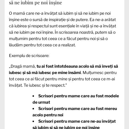
să ne iubim pe noi înșine
O mamă care ne-a învățat să iubim și să ne iubim pe noi
înșine este o sursă de inspirație și de putere. Ea ne-a arătat
că iubirea și respectul sunt esențiale în viață și ne-a învățat
să ne iubim pe noi înșine. În scrisoarea noastră, putem să o
mulțumim pentru tot ceea ce a făcut pentru noi și să o
lăudăm pentru tot ceea ce a realizat.
Exemplu de scrisoare:
„Dragă mamă,
tu ai fost întotdeauna acolo să mă înveți să
iubesc și să mă iubesc pe mine însămi
. Mulțumesc pentru
tot ceea ce ai făcut pentru mine și pentru tot ceea ce m-ai
învățat. Te iubesc și te respect.”
Scrisori pentru mame care au fost modele
de urmat
Scrisori pentru mame care au fost mereu
acolo pentru noi
Scrisori pentru mame care ne-au învățat
să iubim și să ne iubim pe noi înșine