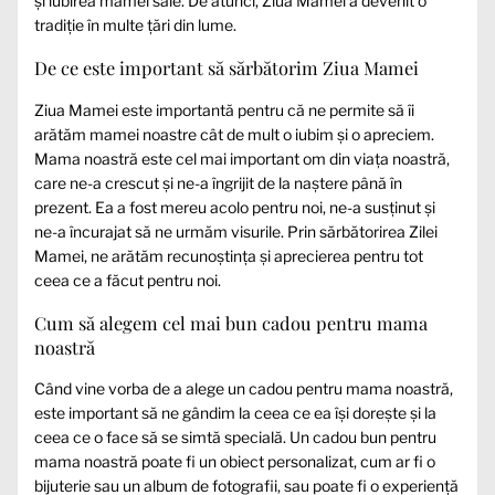
și iubirea mamei sale. De atunci, Ziua Mamei a devenit o
tradiție în multe țări din lume.
De ce este important să sărbătorim Ziua Mamei
Ziua Mamei este importantă pentru că ne permite să îi
arătăm mamei noastre cât de mult o iubim și o apreciem.
Mama noastră este cel mai important om din viața noastră,
care ne-a crescut și ne-a îngrijit de la naștere până în
prezent. Ea a fost mereu acolo pentru noi, ne-a susținut și
ne-a încurajat să ne urmăm visurile. Prin sărbătorirea Zilei
Mamei, ne arătăm recunoștința și aprecierea pentru tot
ceea ce a făcut pentru noi.
Cum să alegem cel mai bun cadou pentru mama
noastră
Când vine vorba de a alege un cadou pentru mama noastră,
este important să ne gândim la ceea ce ea își dorește și la
ceea ce o face să se simtă specială. Un cadou bun pentru
mama noastră poate fi un obiect personalizat, cum ar fi o
bijuterie sau un album de fotografii, sau poate fi o experiență