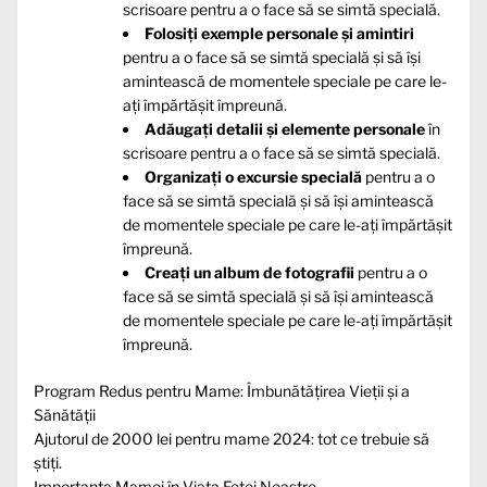
scrisoare pentru a o face să se simtă specială.
Folosiți exemple personale și amintiri
pentru a o face să se simtă specială și să își
amintească de momentele speciale pe care le-
ați împărtășit împreună.
Adăugați detalii și elemente personale
în
scrisoare pentru a o face să se simtă specială.
Organizați o excursie specială
pentru a o
face să se simtă specială și să își amintească
de momentele speciale pe care le-ați împărtășit
împreună.
Creați un album de fotografii
pentru a o
face să se simtă specială și să își amintească
de momentele speciale pe care le-ați împărtășit
împreună.
Program Redus pentru Mame: Îmbunătățirea Vieții și a
Sănătății
Ajutorul de 2000 lei pentru mame 2024: tot ce trebuie să
știți.
Importanța Mamei în Viața Fetei Noastre