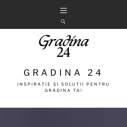
Sari
Meniu
la
principal
conținut
GRADINA 24
INSPIRAȚIE ȘI SOLUȚII PENTRU
GRĂDINA TA!