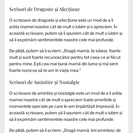
Scrisori de Dragoste și Afecțiune
O scrisoare de dragoste și afecțiune este un mod de a îi
arăta mamei noastre cât de mult o iubim și o apreciem. În
această scrisoare, putem să îi spunem cât de mult o iubim și
să îi exprimăm sentimentele noastre cele mai profunde.
De pildă, putem să îi scriem: „Dragă mamă, te iubesc foarte
mult și sunt foarte recunoscător pentru tot ceea ce ai făcut
pentru mine. Eşti cea mai bună mamă din lume și mă simt
foarte norocos să te am în viața mea.”
Scrisori de Amintire și Nostalgie
O scrisoare de amintire și nostalgie este un mod de a îi arăta
mamei noastre cât de mult o apreciem toate amintirile și
momentele speciale pe care le-am împărtășit împreună. În
această scrisoare, putem să îi spunem cât de mult o iubim și
să îi exprimăm sentimentele noastre cele mai profunde.
De pildă, putem să îi scriem: „Dragă mamă, îmi amintesc de