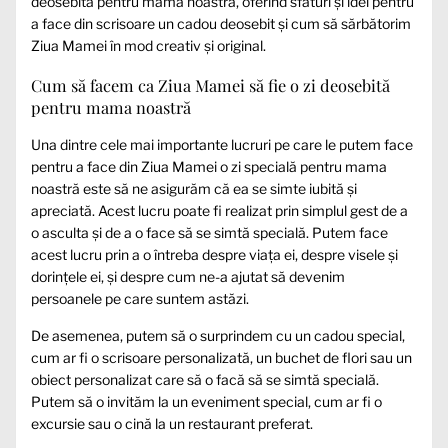
deosebită pentru mama noastră, oferind sfaturi și idei pentru
a face din scrisoare un cadou deosebit și cum să sărbătorim
Ziua Mamei în mod creativ și original.
Cum să facem ca Ziua Mamei să fie o zi deosebită
pentru mama noastră
Una dintre cele mai importante lucruri pe care le putem face
pentru a face din Ziua Mamei o zi specială pentru mama
noastră este să ne asigurăm că ea se simte iubită și
apreciată. Acest lucru poate fi realizat prin simplul gest de a
o asculta și de a o face să se simtă specială. Putem face
acest lucru prin a o întreba despre viața ei, despre visele și
dorințele ei, și despre cum ne-a ajutat să devenim
persoanele pe care suntem astăzi.
De asemenea, putem să o surprindem cu un cadou special,
cum ar fi o scrisoare personalizată, un buchet de flori sau un
obiect personalizat care să o facă să se simtă specială.
Putem să o invităm la un eveniment special, cum ar fi o
excursie sau o cină la un restaurant preferat.