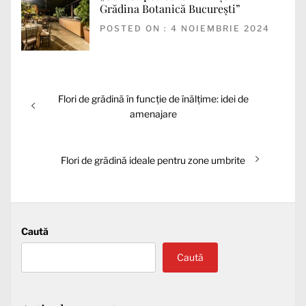
Grădina Botanică București”
POSTED ON : 4 NOIEMBRIE 2024
Navigare
Articolul
Flori de grădină în funcție de înălțime: idei de
în
anterior:
amenajare
articole
Articolul
Flori de grădină ideale pentru zone umbrite
următor:
Caută
Caută