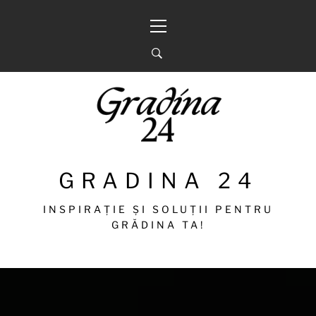
Sari
Meniu
la
principal
conținut
GRADINA 24
INSPIRAȚIE ȘI SOLUȚII PENTRU
GRĂDINA TA!