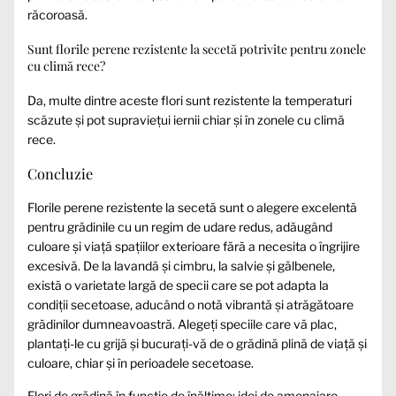
răcoroasă.
Sunt florile perene rezistente la secetă potrivite pentru zonele
cu climă rece?
Da, multe dintre aceste flori sunt rezistente la temperaturi
scăzute și pot supraviețui iernii chiar și în zonele cu climă
rece.
Concluzie
Florile perene rezistente la secetă sunt o alegere excelentă
pentru grădinile cu un regim de udare redus, adăugând
culoare și viață spațiilor exterioare fără a necesita o îngrijire
excesivă. De la lavandă și cimbru, la salvie și gălbenele,
există o varietate largă de specii care se pot adapta la
condiții secetoase, aducând o notă vibrantă și atrăgătoare
grădinilor dumneavoastră. Alegeți speciile care vă plac,
plantați-le cu grijă și bucurați-vă de o grădină plină de viață și
culoare, chiar și în perioadele secetoase.
Flori de grădină în funcție de înălțime: idei de amenajare