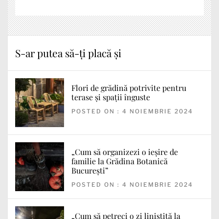
S-ar putea să-ți placă și
Flori de grădină potrivite pentru
terase și spații înguste
POSTED ON : 4 NOIEMBRIE 2024
„Cum să organizezi o ieșire de
familie la Grădina Botanică
București”
POSTED ON : 4 NOIEMBRIE 2024
„Cum să petreci o zi liniștită la