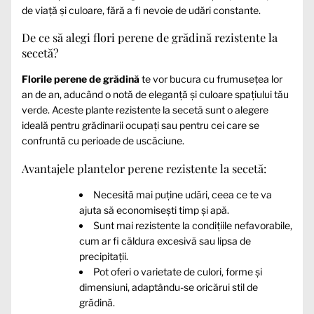
de viață și culoare, fără a fi nevoie de udări constante.
De ce să alegi flori perene de grădină rezistente la
secetă?
Florile perene de grădină
te vor bucura cu frumusețea lor
an de an, aducând o notă de eleganță și culoare spațiului tău
verde. Aceste plante rezistente la secetă sunt o alegere
ideală pentru grădinarii ocupați sau pentru cei care se
confruntă cu perioade de uscăciune.
Avantajele plantelor perene rezistente la secetă:
Necesită mai puține udări, ceea ce te va
ajuta să economisești timp și apă.
Sunt mai rezistente la condițiile nefavorabile,
cum ar fi căldura excesivă sau lipsa de
precipitații.
Pot oferi o varietate de culori, forme și
dimensiuni, adaptându-se oricărui stil de
grădină.