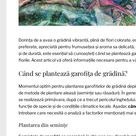
Dorința de a avea o grădină vibrantă, plină de flori colorate, 
preferate, apreciată pentru frumusețea și aroma sa delicată, e
și de durată, este esențial să cunoașteți când se plantează ga
florile. Acest articol vă oferă informațiile necesare pentru a v
Când se plantează garofița de grădină?
Momentul optim pentru plantarea garofitelor de grădină depin
de metoda de plantare aleasă (semințe sau răsaduri). În gene
se realizează primăvara, după ce a trecut pericolul înghețului
funcție de specie și de condițiile climatice locale. Așadar,
cân
întrebare care necesită o analiză a factorilor menționați mai 
Plantarea din semințe