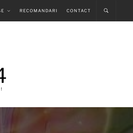
SE
RECOMANDARI
CONTACT
4
!