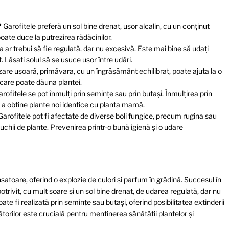
?
Garofitele preferă un sol bine drenat, ușor alcalin, cu un conținut
ate duce la putrezirea rădăcinilor.
 ar trebui să fie regulată, dar nu excesivă. Este mai bine să udați
. Lăsați solul să se usuce ușor între udări.
izare ușoară, primăvara, cu un îngrășământ echilibrat, poate ajuta la o
, care poate dăuna plantei.
rofitele se pot înmulți prin semințe sau prin butași. Înmulțirea prin
 a obține plante noi identice cu planta mamă.
arofitele pot fi afectate de diverse boli fungice, precum rugina sau
chii de plante. Prevenirea printr-o bună igienă și o udare
atoare, oferind o explozie de culori și parfum în grădină. Succesul în
ivit, cu mult soare și un sol bine drenat, de udarea regulată, dar nu
ate fi realizată prin semințe sau butași, oferind posibilitatea extinderii
ătorilor este crucială pentru menținerea sănătății plantelor și