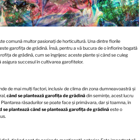
este comună multor pasionați de horticultură. Una dintre florile
ste garofița de grădină. Însă, pentru a vă bucura de o înflorire bogată
rofița de grădină, cum se îngrijesc aceste plante și când se culeg
ă asigura succesul în cultivarea garofitelor.
de de mai mulți factori, inclusiv de clima din zona dumneavoastră și
ral,
când se plantează garofița de grădină
din semințe, acest lucru
. Plantarea răsadurilor se poate face și primăvara, dar și toamna, în
d se plantează când se plantează garofița de grădină
este o
sus.