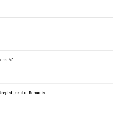
odernă?
dreptat parul în Romania