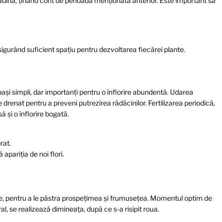
ădină, ținând cont de perioada menționată anterior. Este important să
igurând suficient spațiu pentru dezvoltarea fiecărei plante.
ași simpli, dar importanți pentru o înflorire abundentă. Udarea
e drenat pentru a preveni putrezirea rădăcinilor. Fertilizarea periodică,
 și o înflorire bogată.
rat.
 apariția de noi flori.
se, pentru a le păstra prospețimea și frumusețea. Momentul optim de
ral, se realizează dimineața, după ce s-a risipit roua.