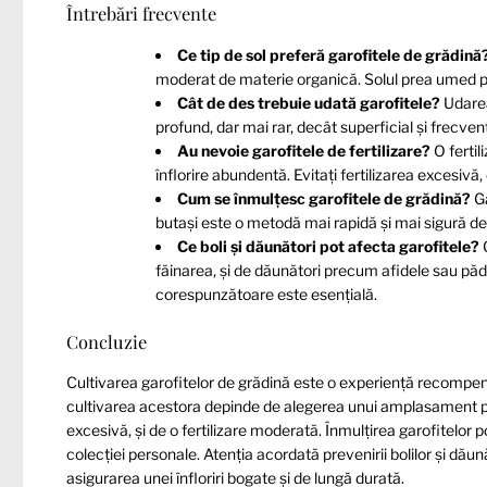
Întrebări frecvente
Ce tip de sol preferă garofitele de grădină
moderat de materie organică. Solul prea umed po
Cât de des trebuie udată garofitele?
Udarea
profund, dar mai rar, decât superficial și frecvent
Au nevoie garofitele de fertilizare?
O fertil
înflorire abundentă. Evitați fertilizarea excesivă
Cum se înmulțesc garofitele de grădină?
Ga
butași este o metodă mai rapidă și mai sigură de
Ce boli și dăunători pot afecta garofitele?
G
făinarea, și de dăunători precum afidele sau pădu
corespunzătoare este esențială.
Concluzie
Cultivarea garofitelor de grădină este o experiență recompens
cultivarea acestora depinde de alegerea unui amplasament potr
excesivă, și de o fertilizare moderată. Înmulțirea garofitelor po
colecției personale. Atenția acordată prevenirii bolilor și dăun
asigurarea unei înfloriri bogate și de lungă durată.