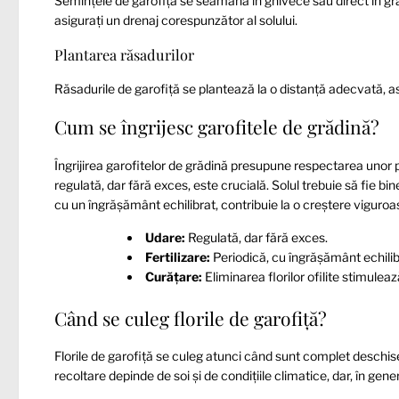
Semințele de garofiță se seamănă în ghivece sau direct în gr
asigurați un drenaj corespunzător al solului.
Plantarea răsadurilor
Răsadurile de garofiță se plantează la o distanță adecvată, as
Cum se îngrijesc garofitele de grădină?
Îngrijirea garofitelor de grădină presupune respectarea unor p
regulată, dar fără exces, este crucială. Solul trebuie să fie bin
cu un îngrășământ echilibrat, contribuie la o creștere viguroasă
Udare:
Regulată, dar fără exces.
Fertilizare:
Periodică, cu îngrășământ echilib
Curățare:
Eliminarea florilor ofilite stimulează
Când se culeg florile de garofiță?
Florile de garofiță se culeg atunci când sunt complet deschi
recoltare depinde de soi și de condițiile climatice, dar, în gene