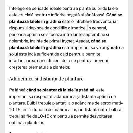
Înțelegerea perioadei ideale pentru a planta bulbii de lalele
este crucială pentru o înflorire bogată și sănătoasă.
Când se
plantează lalele în grădină
este o întrebare frecventă, iar
răspunsul depinde de condițiile climatice. În general,
perioada optimă se situează între lunile septembrie și
noiembrie, înainte de primul îngheț. Așadar,
când se
plantează lalele în grădină
este important să vă asigurați că
solul este încă suficient de cald pentru a permite
înrădăcinarea, dar suficient de rece pentru a preveni
creșterea prematură a plantelor.
Adâncimea și distanța de plantare
Pe lângă
când se plantează lalele în grădină
, este
important să respectați adâncimea și distanța optimă de
plantare. Bulbii trebuie plantați la o adâncime de aproximativ
10-15 cm, în funcție de mărimea lor, iar distanța între bulbi ar
trebui să fie de 10-15 cm pentru a permite dezvoltarea
optimă a plantelor.