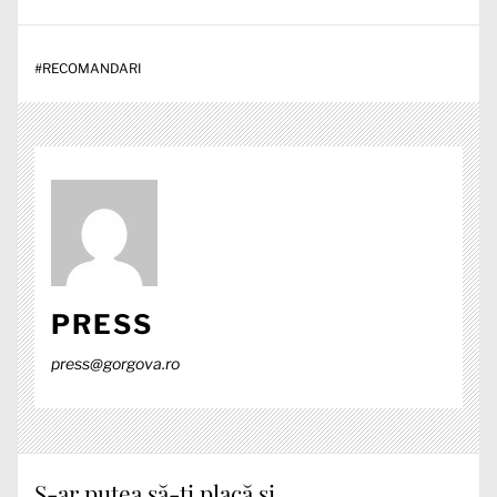
#
RECOMANDARI
PRESS
press@gorgova.ro
S-ar putea să-ți placă și