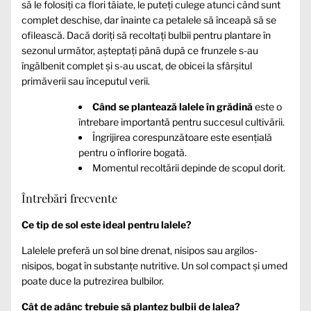
să le folosiți ca flori tăiate, le puteți culege atunci când sunt
complet deschise, dar înainte ca petalele să înceapă să se
ofilească. Dacă doriți să recoltați bulbii pentru plantare în
sezonul următor, așteptați până după ce frunzele s-au
îngălbenit complet și s-au uscat, de obicei la sfârșitul
primăverii sau începutul verii.
Când se plantează lalele în grădină
este o
întrebare importantă pentru succesul cultivării.
Îngrijirea corespunzătoare este esențială
pentru o înflorire bogată.
Momentul recoltării depinde de scopul dorit.
Întrebări frecvente
Ce tip de sol este ideal pentru lalele?
Lalelele preferă un sol bine drenat, nisipos sau argilos-
nisipos, bogat în substanțe nutritive. Un sol compact și umed
poate duce la putrezirea bulbilor.
Cât de adânc trebuie să plantez bulbii de lalea?