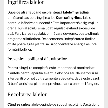
Îngrijirea lalelor
După ce ați aflat
când se plantează lalele în grădină
,
următorul pas este îngrijirea lor.
Cum se îngrijesc
lalele
pentru o înflorire abundentă? Este important să asigurați un
drenaj bun al solului și să udați regulat, evitând excesul de
apă. Fertilizarea regulată, primăvara devreme, poate stimula
creșterea și înflorirea. De asemenea, îndepărtarea florilor
ofilite poate ajuta planta să își concentreze energia asupra
formării bulbilor.
Prevenirea bolilor și dăunătorilor
Pentru o îngrijire completă, este important să monitorizați
plantele pentru apariția eventualelor boli sau dăunători și să
interveniți prompt cu tratamente adecvate, dacă este cazul.
O bună aerisire a plantelor previne apariția unor boli fungice.
Recoltarea lalelor
Când se culeg
lalele depinde de scopul recoltării. Dacă doriți