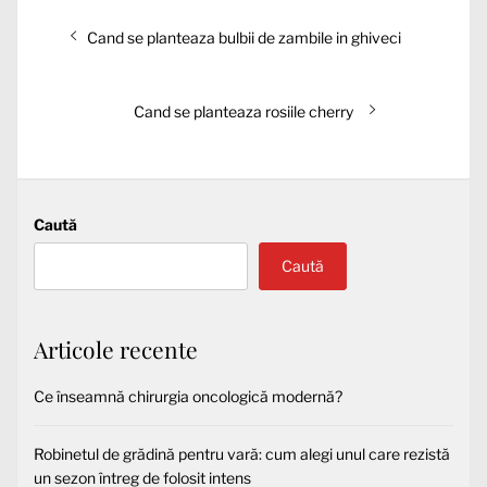
Navigare
Articolul
Cand se planteaza bulbii de zambile in ghiveci
în
anterior:
articole
Articolul
Cand se planteaza rosiile cherry
următor:
Caută
Caută
Articole recente
Ce înseamnă chirurgia oncologică modernă?
Robinetul de grădină pentru vară: cum alegi unul care rezistă
un sezon întreg de folosit intens