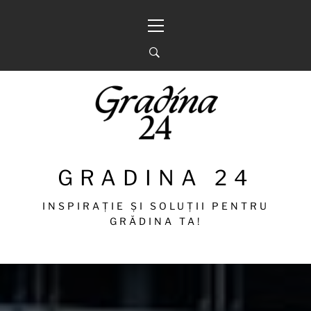
Sari
Meniu
la
principal
conținut
GRADINA 24
INSPIRAȚIE ȘI SOLUȚII PENTRU
GRĂDINA TA!