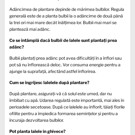
Adâncimea de plantare depinde de mărimea bulbilor. Regula
generală este de a planta bulbii la o adâncime de două până
la trei ori mai mare decât înălțimea lor. Bulbii mai mari se
plantează mai adânc.
Ce se întâmplă dacă bulbii de lalele sunt plantați prea
adânc?
Bulbii plantați prea adânc pot avea dificultăți în a înflori sau
pot să nu înflorească deloc. Vor consuma energie pentru a
ajunge la suprafață, afectând astfel înflorirea.
Cum se îngrijesc lalelele după plantare?
După plantare, asigurați-vă că solul este umed, dar nu
îmbibat cu apă. Udarea regulată este importantă, mai ales în
perioadele secetoase. După ce lalelele au înflorit, tăiați florile
ofilite pentru a împiedica formarea semințelor și pentru a
încuraja dezvoltarea bulbilor.
Pot planta lalele în ghivece?