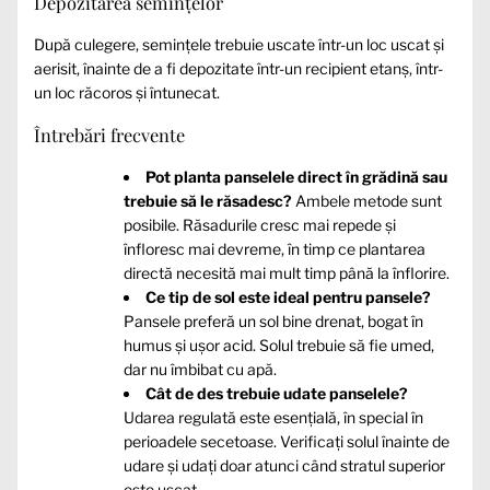
Depozitarea semințelor
După culegere, semințele trebuie uscate într-un loc uscat și
aerisit, înainte de a fi depozitate într-un recipient etanș, într-
un loc răcoros și întunecat.
Întrebări frecvente
Pot planta panselele direct în grădină sau
trebuie să le răsadesc?
Ambele metode sunt
posibile. Răsadurile cresc mai repede și
înfloresc mai devreme, în timp ce plantarea
directă necesită mai mult timp până la înflorire.
Ce tip de sol este ideal pentru pansele?
Pansele preferă un sol bine drenat, bogat în
humus și ușor acid. Solul trebuie să fie umed,
dar nu îmbibat cu apă.
Cât de des trebuie udate panselele?
Udarea regulată este esențială, în special în
perioadele secetoase. Verificați solul înainte de
udare și udați doar atunci când stratul superior
este uscat.