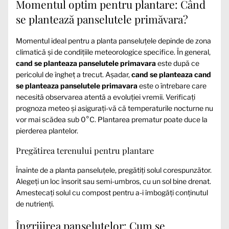
Momentul optim pentru plantare: Când
se plantează panselutele primăvara?
Momentul ideal pentru a planta panseluțele depinde de zona
climatică și de condițiile meteorologice specifice. În general,
cand se planteaza panselutele primavara
este după ce
pericolul de îngheț a trecut. Așadar,
cand se planteaza cand
se planteaza panselutele primavara
este o întrebare care
necesită observarea atentă a evoluției vremii. Verificați
prognoza meteo și asigurați-vă că temperaturile nocturne nu
vor mai scădea sub 0°C. Plantarea prematur poate duce la
pierderea plantelor.
Pregătirea terenului pentru plantare
Înainte de a planta panseluțele, pregătiți solul corespunzător.
Alegeți un loc însorit sau semi-umbros, cu un sol bine drenat.
Amestecați solul cu compost pentru a-i îmbogăți conținutul
de nutrienți.
Îngrijirea panseluțelor: Cum se