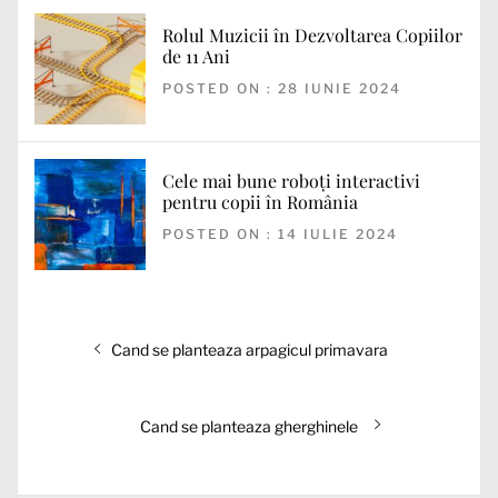
Rolul Muzicii în Dezvoltarea Copiilor
de 11 Ani
POSTED ON : 28 IUNIE 2024
Cele mai bune roboți interactivi
pentru copii în România
POSTED ON : 14 IULIE 2024
Navigare
Articolul
Cand se planteaza arpagicul primavara
în
anterior:
articole
Articolul
Cand se planteaza gherghinele
următor: