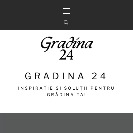
Sari
Meniu
la
principal
conținut
GRADINA 24
INSPIRAȚIE ȘI SOLUȚII PENTRU
GRĂDINA TA!