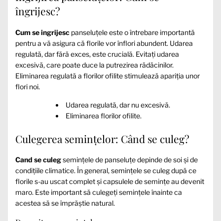
îngrijesc?
Cum se ingrijesc
panseluțele este o întrebare importantă
pentru a vă asigura că florile vor înflori abundent. Udarea
regulată, dar fără exces, este crucială. Evitați udarea
excesivă, care poate duce la putrezirea rădăcinilor.
Eliminarea regulată a florilor ofilite stimulează apariția unor
flori noi.
Udarea regulată, dar nu excesivă.
Eliminarea florilor ofilite.
Culegerea semințelor: Când se culeg?
Cand se culeg
semințele de panseluțe depinde de soi și de
condițiile climatice. În general, semințele se culeg după ce
florile s-au uscat complet și capsulele de semințe au devenit
maro. Este important să culegeți semințele înainte ca
acestea să se împrăștie natural.