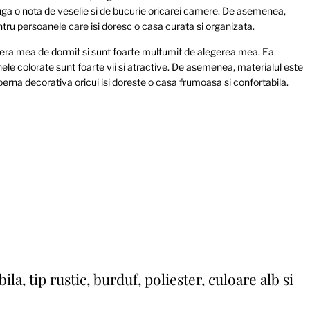
auga o nota de veselie si de bucurie oricarei camere. De asemenea,
entru persoanele care isi doresc o casa curata si organizata.
a mea de dormit si sunt foarte multumit de alegerea mea. Ea
nele colorate sunt foarte vii si atractive. De asemenea, materialul este
erna decorativa oricui isi doreste o casa frumoasa si confortabila.
la, tip rustic, burduf, poliester, culoare alb si