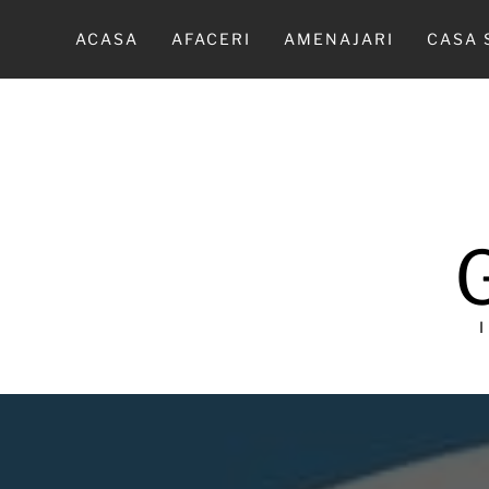
Sari
la
ACASA
AFACERI
AMENAJARI
CASA 
conținut