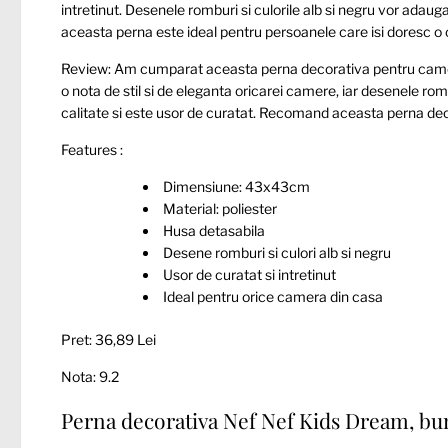
intretinut. Desenele romburi si culorile alb si negru vor ada
aceasta perna este ideal pentru persoanele care isi doresc o cas
Review: Am cumparat aceasta perna decorativa pentru camer
o nota de stil si de eleganta oricarei camere, iar desenele ro
calitate si este usor de curatat. Recomand aceasta perna deco
Features :
Dimensiune: 43x43cm
Material: poliester
Husa detasabila
Desene romburi si culori alb si negru
Usor de curatat si intretinut
Ideal pentru orice camera din casa
Pret: 36,89 Lei
Nota: 9.2
Perna decorativa Nef Nef Kids Dream, b