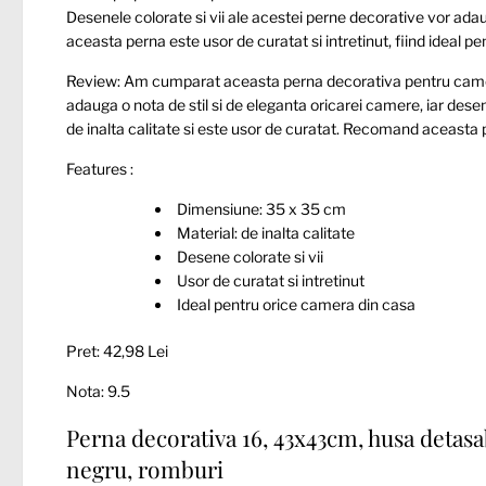
Desenele colorate si vii ale acestei perne decorative vor ad
aceasta perna este usor de curatat si intretinut, fiind ideal p
Review: Am cumparat aceasta perna decorativa pentru camer
adauga o nota de stil si de eleganta oricarei camere, iar dese
de inalta calitate si este usor de curatat. Recomand aceasta p
Features :
Dimensiune: 35 x 35 cm
Material: de inalta calitate
Desene colorate si vii
Usor de curatat si intretinut
Ideal pentru orice camera din casa
Pret: 42,98 Lei
Nota: 9.5
Perna decorativa 16, 43x43cm, husa detasabi
negru, romburi