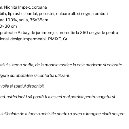
m, Nichita Impex, coroana
 tip rustic, burduf, poliester, culoare alb si negru, romburi
mbac 100%, aqua, 35x35cm
 30×30 cm
 protectie Airbag de jur-imprejur, protectie la 360 de grade pentru
ional, design impermeabil, PMIXO, Gri
tilul si tema dorita, de la modele rustice la cele moderne si colorate.
ra durabilitatea si confortul utilizarii.
ile si spatiul disponibil.
nd, astfel încât să poată fi ales cel mai potrivit pentru bugetul și
lui înainte de a face o achiziție pentru a avea o imagine clară despre