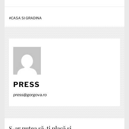
#
CASA SI GRADINA
PRESS
press@gorgova.ro
S-ar putea să-ți placă și