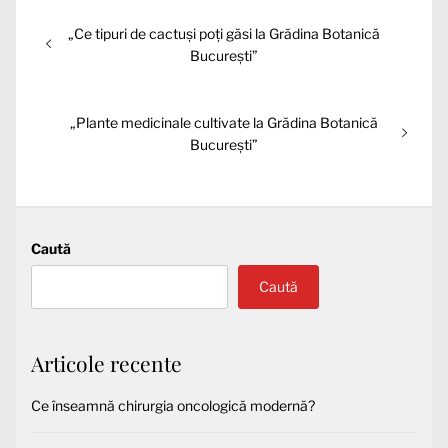
Navigare
Articolul
„Ce tipuri de cactuși poți găsi la Grădina Botanică
în
anterior:
București”
articole
Articolul
„Plante medicinale cultivate la Grădina Botanică
următor:
București”
Caută
Caută
Articole recente
Ce înseamnă chirurgia oncologică modernă?