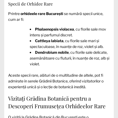
Specii de Orhidee Rare
Printre
orhideele rare București
se numără specii unice,
cum ar fi:
Phalaenopsis violacea
, cu florile sale mov
intens și parfumul discret.
Cattleya labiata
, cu florile sale mari și
spectaculoase, în nuanțe de roz, violet și alb.
Dendrobium nobile
, cu florile sale delicate,
asemănătoare cu fluturii, în nuanțe de roz, alb și
violet.
Aceste specii rare, alături de o multitudine de altele, pot fi
admirate în serele Grădinii Botanice, oferind vizitatorilor o
experiență unică și o lecție de botanică inedită.
Vizitați Grădina Botanică pentru a
Descoperi Frumusețea Orhideelor Rare
O vizită la Grădina Botanică din București este o