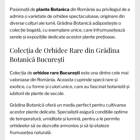
Pasionații de
plante Botanica
din România au privilegiul de a
admira o varietate de orhidee spectaculoase, originare din
diverse colțuri ale lumii. Grădina Botanică adăpostește o
colecție bogată, cu exemplare unice, care înfrumusețează
serele și expozițiile dedicate acestor plante prețioase.
Colecția de Orhidee Rare din Grădina
Botanică București
Colecția de
orhidee rare București
este una dintre cele mai
valoroase din România. Aceasta cuprinde specii rare și
exotice, cu forme și culori unice, care au fascinat botanistii și
iubitorii de plante de secole.
Grădina Botanică oferă un mediu perfect pentru cultivarea
acestor plante delicate. Specialiștii asigură condițiile optime
de temperatură, umiditate și lumină, pentru a le permite
orhideelor să se dezvolte armonios și să își etaleze
frumusețea naturală.