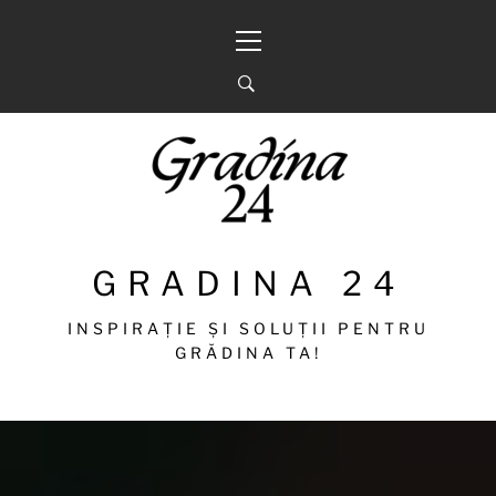
Sari
Meniu
la
principal
conținut
GRADINA 24
INSPIRAȚIE ȘI SOLUȚII PENTRU
GRĂDINA TA!